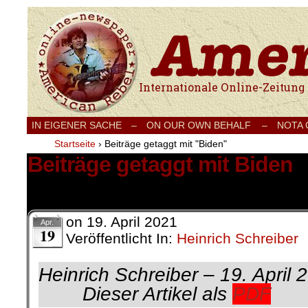
Internationale Onlinezeitung für Frieden
IN EIGENER SACHE
–
ON OUR OWN BEHALF –
NOTA
Startseite
›
Beiträge getaggt mit "Biden"
Beiträge getaggt mit Biden
3 Ergebnisse.
on
19. April 2021
Apr.
19
Veröffentlicht In:
Heinrich Schreiber
Heinrich Schreiber –
Dieser Artikel als
PDF