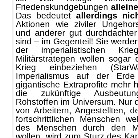
Friedenskundgebungen
allein
Das bedeutet
allerdings nic
Aktionen wie ziviler Ungeho
und anderer gut durchdachter
sind – im Gegenteil! Sie werde
der imperialistischen Kri
Militärstrategen wollen sogar
Krieg einbeziehen (Sta
Imperialismus auf der Erde
gigantische Extraprofite mehr 
die zukünftige Ausbeutu
Rohstoffen im Universum. Nur
von Arbeitern, Angestellten, d
fortschrittlichen Menschen w
des Menschen durch den M
wollen, wird zum Sturz des Kap