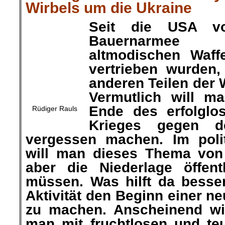
die Ukraine
Seit die USA von e
altmodischen Waff
Rüdiger Rauls
vertrieben wurden
anderen Teilen der Welt 
Vermutlich will man das u
erfolglosen zwanzigjährige
Terror schnell vergessen m
Washington will man dies
haben, ohne aber die N
aufarbeiten zu müssen. Was 
durch erhöhte Aktivität den
Epoche glauben zu machen
man die Zeit, die man mit f
Kriegen in den Wüsten de
vertan hat, nun durch hype