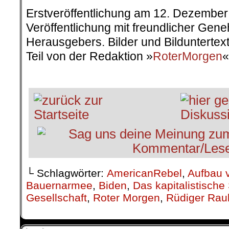
Veröffentlichung mit freundlicher Ge
Herausgebers. Bilder und Bildunterte
Teil von der Redaktion »
RoterMorgen
«
.
└ Schlagwörter:
AmericanRebel
,
Aufbau v
Bauernarmee
,
Biden
,
Das kapitalistisch
Gesellschaft
,
Roter Morgen
,
Rüdiger Rau
on
25. Dezember 2021
Dez.