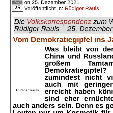
25
Veröffentlicht In:
Rüdiger Rauls
Die
Volkskorrespondenz
zum W
Rüdiger Rauls – 25. Dezember
Vom Demokratiegipfel ins 
Was bleibt von d
China und Russlan
Rüdiger Rauls
großem Tamtam
Demokratiegipfel? Wenig. A
viel, was man nicht auch mi
hätte erreicht haben können.
eher ernüchternd. Wie sollte 
Denn es geht Biden und se
Kosmetik für die Leute zu H
Gefühl haben, dass die USA w
auf der Weltbühne spielen.