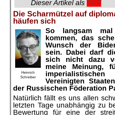
Dieser Artikel als
PDF
Die Scharmützel auf diplom
häufen sich
So langsam ma
kommen, das schei
Wunsch der Biden
sein. Dabei darf d
sich nicht dazu v
meine Meinung, f
imperialistische
Heinrich
Schreiber
Vereinigten Staat
der Russischen Föderation Par
Natürlich fällt es uns allen sc
letzten Tage unabhängig zu b
Bewertung für eine der strei