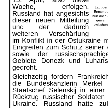
Woche, erfolgen.
Laut der
Entsendu
Russland hat angesichts
nun doch 
dieser neuen Mitteilung
gewarnt
zwischen
und der dadurch
weiteren Verschärfung
im Konflikt in der Ostukraine m
Eingreifen zum Schutz seiner 
sowie der russischsprach
Gebiete Donezk und Luhansk
gedroht.
Gleichzeitig fordern Frankrei
die Bundeskanzlerin Merkel 
Staatschef Selenskij in einer
Rückzug russischer Soldaten
Ukraine. Russland hatte zu