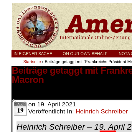
Internationale Onlinezeitung für Frieden
IN EIGENER SACHE
–
ON OUR OWN BEHALF –
NOTA
Startseite
›
Beiträge getaggt mit "Frankreichs Präsident M
Beiträge getaggt mit Frankr
Macron
1 Ergebnis.
on
19. April 2021
Apr.
19
Veröffentlicht In:
Heinrich Schreiber
Heinrich Schreiber –