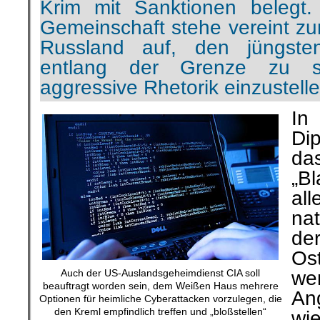
Krim mit Sanktionen belegt. 
Gemeinschaft stehe vereint zu
Russland auf, den jüngste
entlang der Grenze zu s
aggressive Rhetorik einzustelle
Di
d
„Bl
all
na
d
Os
Auch der US-Auslandsgeheimdienst CIA soll
w
beauftragt worden sein, dem Weißen Haus mehrere
Ang
Optionen für heimliche Cyberattacken vorzulegen, die
den Kreml empfindlich treffen und „bloßstellen“
wi