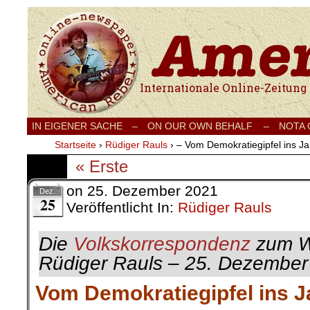
Internationale Onlinezeitung für Frieden
IN EIGENER SACHE
–
ON OUR OWN BEHALF –
NOTA
Startseite
›
Rüdiger Rauls
›
– Vom Demokratiegipfel ins J
« Erste
on
25. Dezember 2021
Dez.
25
Veröffentlicht In:
Rüdiger Rauls
Die
Volkskorrespondenz
zum W
Rüdiger Rauls – 25. Dezember
Vom Demokratiegipfel ins 