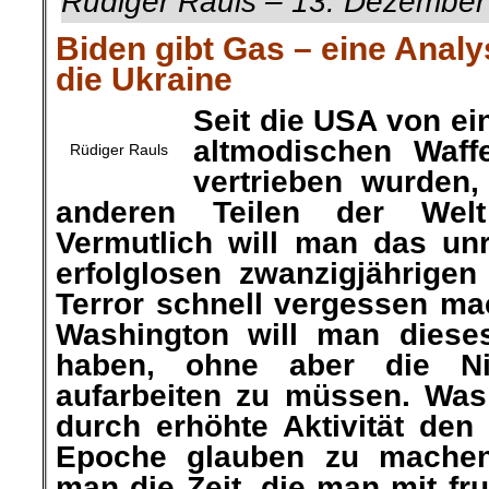
Rüdiger Rauls – 13. Dezember
Biden gibt Gas – eine Anal
die Ukraine
Seit die USA von e
altmodischen Waff
Rüdiger Rauls
vertrieben wurden
anderen Teilen der Welt 
Vermutlich will man das u
erfolglosen zwanzigjährige
Terror schnell vergessen m
Washington will man dies
haben, ohne aber die N
aufarbeiten zu müssen. Was 
durch erhöhte Aktivität den
Epoche glauben zu machen
man die Zeit, die man mit f