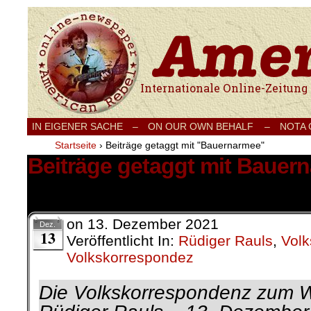
Internationale Onlinezeitung für Frieden
IN EIGENER SACHE
–
ON OUR OWN BEHALF –
NOTA
Startseite
›
Beiträge getaggt mit "Bauernarmee"
Beiträge getaggt mit Bauer
1 Ergebnis.
on
13. Dezember 2021
Dez.
13
Veröffentlicht In:
Rüdiger Rauls
,
Vol
Volkskorrespondez
Die Volkskorrespondenz zum