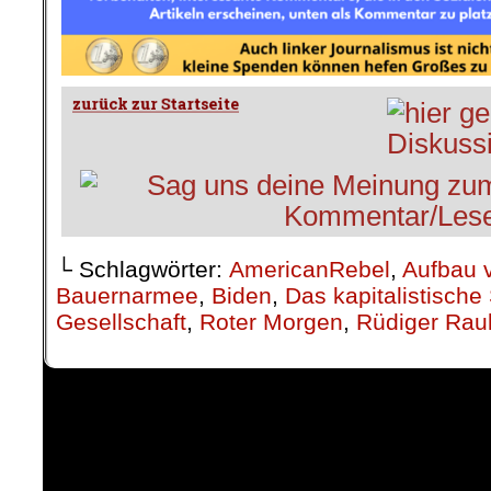
└ Schlagwörter:
AmericanRebel
,
Aufbau v
Bauernarmee
,
Biden
,
Das kapitalistisch
Gesellschaft
,
Roter Morgen
,
Rüdiger Rau