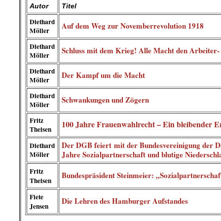
Autor
Titel
Diethard
Auf dem Weg zur Novemberrevolution 1918
Möller
Diethard
Schluss mit dem Krieg! Alle Macht den Arbeiter-
Möller
Diethard
Der Kampf um die Macht
Möller
Diethard
Schwankungen und Zögern
Möller
Fritz
100 Jahre Frauenwahlrecht – Ein bleibender E
Theisen
Der DGB feiert mit der Bundesvereinigung der 
Diethard
Jahre Sozialpartnerschaft und blutige Niedersch
Möller
Fritz
Bundespräsident Steinmeier: „Sozialpartnerschaft
Theisen
Fiete
Die Lehren des Hamburger Aufstandes
Jensen