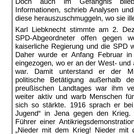
Doch auch im Gefängnis blieb
Informationen, schrieb Analysen un
diese herauszuschmuggeln, wo sie ille
Karl Liebknecht stimmte am 2. Dez
SPD-Abgeordneter offen gegen wei
kaiserliche Regierung und die SPD w
Daher wurde er Anfang Februar in e
eingezogen, wo er an der West- und a
war. Damit unterstand er der Mili
politische Betätigung außerhalb 
preußischen Landtages war ihm v
weiter aktiv und warb Menschen fü
sich so stärkte. 1916 sprach er be
Jugend“ in Jena gegen den Krieg
Führer einer Antikriegsdemonstration
„Nieder mit dem Krieg! Nieder mit 