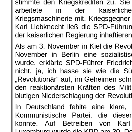
stimmte den Kriegskrediten zu. Sie
arbeitete in der kaiserlic
Kriegsmaschinerie mit. Kriegsgegne
Karl Liebknecht ließ die SPD-Führu
der kaiserlichen Regierung inhaftieren
Als am 3. November in Kiel die Revo
November in Berlin eine sozialisti
wurde, erklärte SPD-Führer Friedrich
nicht, ja, ich hasse sie wie die Sün
„Revolutionär“ auf, im Geheimen schm
den reaktionärsten Kräften des Mili
blutigen Niederschlagung der Revolut
In Deutschland fehlte eine klare,
Kommunistische Partei, die diese
konnte. Auf Betreiben von Kar
Luxemburg wurde die KPD am 30. De