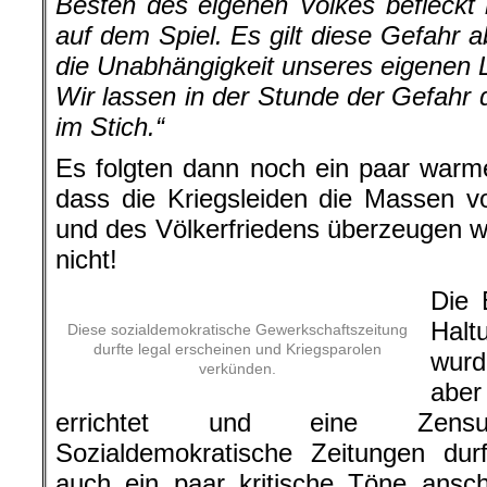
Besten des eigenen Volkes befleckt h
auf dem Spiel. Es gilt diese Gefahr 
die Unabhängigkeit unseres eigenen L
Wir lassen in der Stunde der Gefahr 
im Stich.“
Es folgten dann noch ein paar warm
dass die Kriegsleiden die Massen v
und des Völkerfriedens überzeugen w
nicht!
Die 
Halt
Diese sozialdemokratische Gewerkschaftszeitung
durfte legal erscheinen und Kriegsparolen
wurd
verkünden.
aber
errichtet und eine Zensurb
Sozialdemokratische Zeitungen dur
auch ein paar kritische Töne ansc