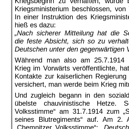
Kriegsbeginn zu verhaften, wurde 
Kriegsministerium beschlossen, von
In einer Instruktion des Kriegsminis
hieß es dazu:
„Nach sicherer Mitteilung hat die S
die feste Absicht, sich so zu verhal
Deutschen unter den gegenwärtigen V
Während man also am 25.7.1914 
Krieg im Vorwärts veröffentlichte, h
Kontakte zur kaiserlichen Regierun
versichert, man werde beim Krieg mi
Und zugleich begann in den sozial
übelste chauvinistische Hetze. S
Volksstimme“ am 31.7.1914 zum „
seines Blutregiments“ auf. Am 2. 
„Chemnitzer Volksstimme“:
„Deutsch