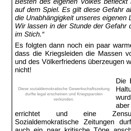
Besten des eigenen Volkes befleckt h
auf dem Spiel. Es gilt diese Gefahr 
die Unabhängigkeit unseres eigenen L
Wir lassen in der Stunde der Gefahr 
im Stich.“
Es folgten dann noch ein paar warm
dass die Kriegsleiden die Massen v
und des Völkerfriedens überzeugen w
nicht!
Die 
Halt
Diese sozialdemokratische Gewerkschaftszeitung
durfte legal erscheinen und Kriegsparolen
wurd
verkünden.
aber
errichtet und eine Zensurb
Sozialdemokratische Zeitungen dur
auch ein paar kritische Töne ansc