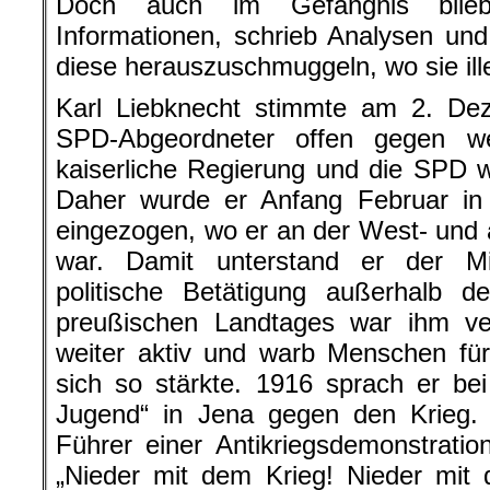
Doch auch im Gefängnis blieb
Informationen, schrieb Analysen un
diese herauszuschmuggeln, wo sie ille
Karl Liebknecht stimmte am 2. Dez
SPD-Abgeordneter offen gegen wei
kaiserliche Regierung und die SPD w
Daher wurde er Anfang Februar in e
eingezogen, wo er an der West- und a
war. Damit unterstand er der Mili
politische Betätigung außerhalb 
preußischen Landtages war ihm v
weiter aktiv und warb Menschen fü
sich so stärkte. 1916 sprach er be
Jugend“ in Jena gegen den Krieg
Führer einer Antikriegsdemonstration
„Nieder mit dem Krieg! Nieder mit 