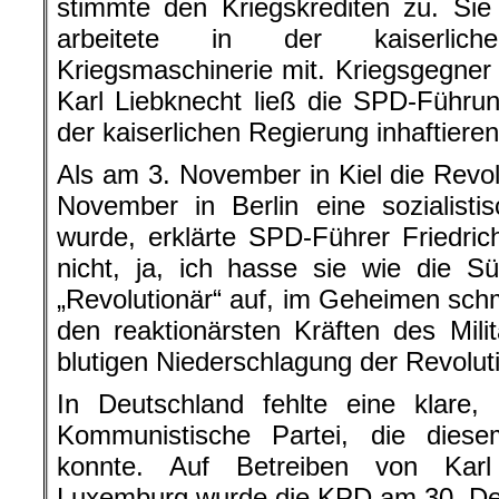
stimmte den Kriegskrediten zu. Sie
arbeitete in der kaiserlic
Kriegsmaschinerie mit. Kriegsgegne
Karl Liebknecht ließ die SPD-Führu
der kaiserlichen Regierung inhaftieren
Als am 3. November in Kiel die Revo
November in Berlin eine sozialisti
wurde, erklärte SPD-Führer Friedrich
nicht, ja, ich hasse sie wie die Sün
„Revolutionär“ auf, im Geheimen schm
den reaktionärsten Kräften des Mili
blutigen Niederschlagung der Revolut
In Deutschland fehlte eine klare,
Kommunistische Partei, die diese
konnte. Auf Betreiben von Kar
Luxemburg wurde die KPD am 30. De