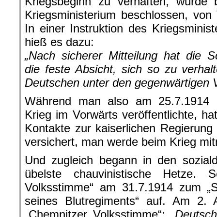
Kriegsbeginn zu verhaften, wurde 
Kriegsministerium beschlossen, von
In einer Instruktion des Kriegsminis
hieß es dazu:
„Nach sicherer Mitteilung hat die S
die feste Absicht, sich so zu verhal
Deutschen unter den gegenwärtigen V
Während man also am 25.7.1914 
Krieg im Vorwärts veröffentlichte, h
Kontakte zur kaiserlichen Regierun
versichert, man werde beim Krieg mi
Und zugleich begann in den sozial
übelste chauvinistische Hetze. S
Volksstimme“ am 31.7.1914 zum „
seines Blutregiments“ auf. Am 2. 
„Chemnitzer Volksstimme“:
„Deutsch