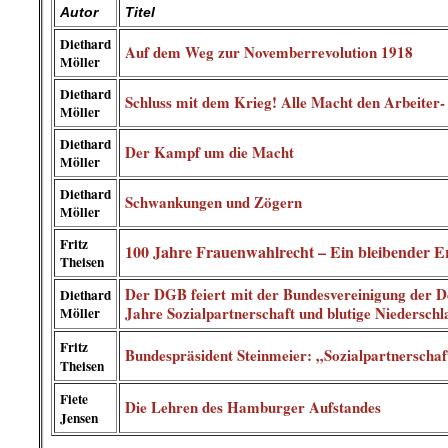
Autor
Titel
Diethard
Auf dem Weg zur Novemberrevolution 1918
Möller
Diethard
Schluss mit dem Krieg! Alle Macht den Arbeiter-
Möller
Diethard
Der Kampf um die Macht
Möller
Diethard
Schwankungen und Zögern
Möller
Fritz
100 Jahre Frauenwahlrecht – Ein bleibender E
Theisen
Der DGB feiert mit der Bundesvereinigung der 
Diethard
Jahre Sozialpartnerschaft und blutige Niedersch
Möller
Fritz
Bundespräsident Steinmeier: „Sozialpartnerschaft
Theisen
Fiete
Die Lehren des Hamburger Aufstandes
Jensen