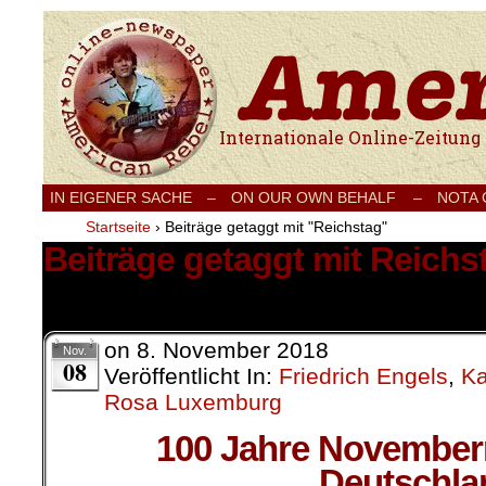
Internationale Onlinezeitung für Frieden
IN EIGENER SACHE
–
ON OUR OWN BEHALF –
NOTA
Startseite
›
Beiträge getaggt mit "Reichstag"
Beiträge getaggt mit Reichs
2 Ergebnisse.
on
8. November 2018
Nov.
08
Veröffentlicht In:
Friedrich Engels
,
Ka
Rosa Luxemburg
100 Jahre Novemberr
Deutschla