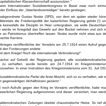
apitalistischen Klassenherrschaft auszunutzen.“
im Internationalen Sozialistenkongress in Basel zwar noch einma
 der Einfluss der „Vaterlandsverteidiger“ bereits gestiegen.
sabgeordnete Gustav Noske (SPD), von dem wir später wieder höre
täretats die Friedenspolitik der kaiserlichen Regierung gelobt (!) u
le keinesfalls die Disziplin im Heer untergraben, sie wolle Deutschla
e werde im Kriegsfall das Gewehr auf den Buckel nehmen und sich 
e an Patriotismus übertreffen lassen. Noske wurde nicht etwa aus d
achte Karriere.
krieges veröffentlichte der Vorwärts am 25.7.1914 einen Aufruf geg
mit den Forderungen endete:
mit dem Kriege! Hoch die internationale Verbrüderung!“
unächst auf Geheiß der Regierung geplant, alle sozialdemokratisch
 zu verhaften, wurde bereits am 24.7.1914 im Kriegsministeriu
zusehen. In einer Instruktion des Kriegsministeriums vom 31. Juli 19
Sozialdemokratische Partei die feste Absicht, sich so zu verhalten, wie 
en gegenwärtigen Verhältnissen geziemt.“
och Aufrufe gegen den Krieg im Vorwärts veröffentlichte, hatte m
kaiserlichen Regierung aufgenommen und dieser versichert, man wer
ldemokratischen Zeitungen übelste chauvinistische Hetze. So rief d