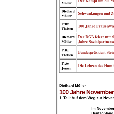
Der Kampf um die M
Möller
Diethard
Schwankungen und Z
Möller
Fritz
100 Jahre Frauenwah
Theisen
Der DGB feiert mit d
Diethard
Jahre Sozialpartners
Möller
Fritz
Bundespräsident Stein
Theisen
Fiete
Die Lehren des Hamb
Jensen
.
Diethard Möller
100 Jahre Novemberr
1. Teil: Auf dem Weg zur Nove
.
Im November
Deutschlan