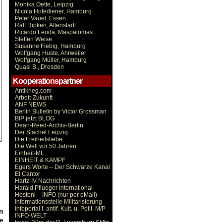
Monika Oette, Leipzig
Nicola Hofediener, Hamburg
Peter Vauel, Essen
Ralf Ripken, Altenstadt
Ricardo Lerida, Maspalomas
Steffen Weise
Susanne Fiebig, Hamburg
Wolfgang Huste, Ahrweiler
Wolfgang Müller, Hamburg
Quasi B., Dresden
Kooperationspartner
Antikrieg.com
Arbeit-Zukunft
ANF NEWS
Berlin Bulletin by Victor Grossman
BIP jetzt BLOG
Dean-Reed-Archiv-Berlin
Der Stachel Leipzig
Die Freiheitsliebe
Die Welt vor 50 Jahren
Einheit-ML
EINHEIT & KAMPF
Egers Worte – Der Schwarze Kanal
El Cantor
Hartz-IV-Nachrichten
Harald Pflueger international
Hosteni – INFO (nur per eMail)
Informationsstelle Militarisierung
Infoportal f. antif. Kult. u. Polit. M/P
n
INFO-WELT
e