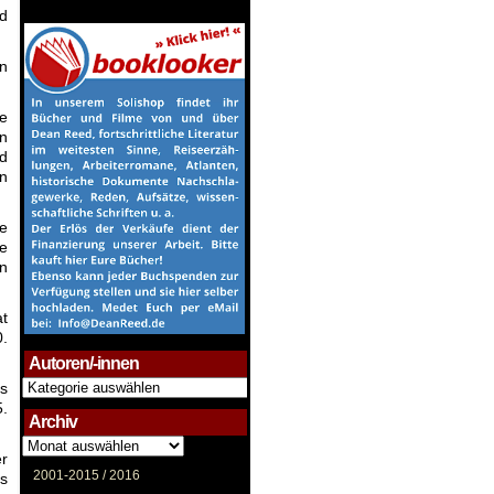
nd
en
e
en
d
in
he
ie
en
at
0.
Autoren/-innen
Autoren/-
as
innen
5.
Archiv
Archiv
er
2001-2015 /
2016
as