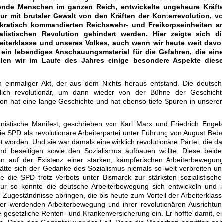
ende Menschen im ganzen Reich, entwickelte ungeheure Kräfte
ur mit brutaler Gewalt von den Kräften der Konterrevolution, vo
kratisch kommandierten Reichswehr- und Freikorpseinheiten a
ialistischen Revolution gehindert werden. Hier zeigte sich di
rbeiterklasse und unseres Volkes, auch wenn wir heute weit davo
t ein lebendiges Anschauungsmaterial für die Gefahren, die eine
llen wir im Laufe des Jahres einige besondere Aspekte diese
n einmaliger Akt, der aus dem Nichts heraus entstand. Die deutsc
tzlich revolutionär, um dann wieder von der Bühne der Geschicht
ion hat eine lange Geschichte und hat ebenso tiefe Spuren in unser
stische Manifest, geschrieben von Karl Marx und Friedrich Engels
ie SPD als revolutionäre Arbeiterpartei unter Führung von August Beb
worden. Und sie war damals eine wirklich revolutionäre Partei, die d
und beseitigen sowie den Sozialismus aufbauen wollte. Diese beid
en auf der Existenz einer starken, kämpferischen Arbeiterbewegun
tte sich der Gedanke des Sozialismus niemals so weit verbreiten u
 die SPD trotz Verbots unter Bismarck zur stärksten sozialistisch
Nur so konnte die deutsche Arbeiterbewegung sich entwickeln und 
Zugeständnisse abringen, die bis heute zum Vorteil der Arbeiterklas
ker werdenden Arbeiterbewegung und ihrer revolutionären Ausrichtu
e gesetzliche Renten- und Krankenversicherung ein. Er hoffte damit, e