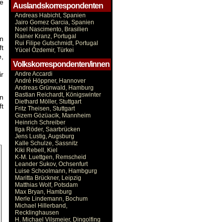
e
Auslandskorrespondenten
Andreas Habicht, Spanien
Jairo Gomez Garcia, Spanien
Noel Nascimento, Brasilien
Rainer Kranz, Portugal
n
Rui Filipe Gutschmidt, Portugal
ft
Yücel Özdemir, Türkei
e,
Volkskorrespondenten/innen
ir
Andre Accardi
André Höppner, Hannover
Andreas Grünwald, Hamburg
Bastian Reichardt, Königswinter
n
Diethard Möller, Stuttgart
t
Fritz Theisen, Stuttgart
Gizem Gözüacik, Mannheim
Heinrich Schreiber
Ilga Röder, Saarbrücken
Jens Lustig, Augsburg
Kalle Schulze, Sassnitz
Kiki Rebell, Kiel
K-M. Luettgen, Remscheid
Leander Sukov, Ochsenfurt
Luise Schoolmann, Hambgurg
Maritta Brückner, Leipzig
Matthias Wolf, Potsdam
Max Bryan, Hamburg
Merle Lindemann, Bochum
Michael Hillerband,
Recklinghausen
H. Michael Vilsmeier, Dingolfing