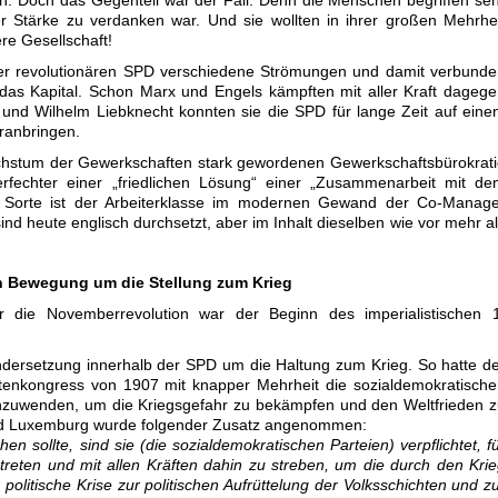
n. Doch das Gegenteil war der Fall. Denn die Menschen begriffen se
er Stärke zu verdanken war. Und sie wollten in ihrer großen Mehrhe
re Gesellschaft!
er revolutionären SPD verschiedene Strömungen und damit verbunde
as Kapital. Schon Marx und Engels kämpften mit aller Kraft dageg
nd Wilhelm Liebknecht konnten sie die SPD für lange Zeit auf ein
oranbringen.
chstum der Gewerkschaften stark gewordenen Gewerkschaftsbürokrat
rfechter einer „friedlichen Lösung“ einer „Zusammenarbeit mit de
e Sorte ist der Arbeiterklasse im modernen Gewand der Co-Manage
ind heute englisch durchsetzt, aber im Inhalt dieselben wie vor mehr a
en Bewegung um die Stellung zum Krieg
r die Novemberrevolution war der Beginn des imperialistischen 1
dersetzung innerhalb der SPD um die Haltung zum Krieg. So hatte d
listenkongress von 1907 mit knapper Mehrheit die sozialdemokratisch
el anzuwenden, um die Kriegsgefahr zu bekämpfen und den Weltfrieden 
und Luxemburg wurde folgender Zusatz angenommen:
n sollte, sind sie (die sozialdemokratischen Parteien) verpflichtet, f
reten und mit allen Kräften dahin zu streben, um die durch den Kri
 politische Krise zur politischen Aufrüttelung der Volksschichten und z