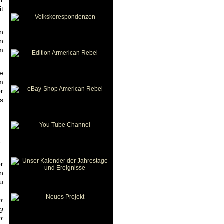
hr
it
n
en
em
ie
m
r
ls
.
er
en
zu
ür
eg
ur