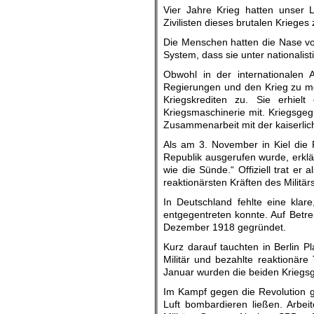
Vier Jahre Krieg hatten unser 
Zivilisten dieses brutalen Kriege
Die Menschen hatten die Nase voll
System, dass sie unter nationalist
Obwohl in der internationalen 
Regierungen und den Krieg zu m
Kriegskrediten zu. Sie erhiel
Kriegsmaschinerie mit. Kriegsge
Zusammenarbeit mit der kaiserlic
Als am 3. November in Kiel die 
Republik ausgerufen wurde, erklärt
wie die Sünde.“ Offiziell trat er
reaktionärsten Kräften des Militä
In Deutschland fehlte eine klar
entgegentreten konnte. Auf Bet
Dezember 1918 gegründet.
Kurz darauf tauchten in Berlin P
Militär und bezahlte reaktionär
Januar wurden die beiden Kriegs
Im Kampf gegen die Revolution g
Luft bombardieren ließen. Arbei