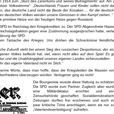
7.1914 zum „Sturz des Zarentums und seines Blutregiments“ auf. Am 
itzer Volksstimme“:
„Deutschlands Frauen und Kinder sollen nicht d
den, das deutsche Land nicht die Beute der Kosaken.… für die deutsc
 des deutschen Volkes werden unsere Genossen in den Kampf ziehen..“
se primitive Hetze von der heutigen Hetze gegen Russland.
SPD im Reichstag den Kriegskrediten zu. Der SPD-Abgeordnete Haas
Reichstagsfraktion gegen eine Zustimmung ausgesprochen hatte, verl
klärung der SPD:
nen Tatsache des Krieges. Uns drohen die Schrecknisse feindliche
liche Zukunft steht bei einem Sieg des russischen Despotismus, der si
nen Volkes befleckt hat, viel, wenn nicht alles auf dem Spiel. Es gi
tur und die Unabhängigkeit unseres eigenen Landes sicherzustellen.
hr das eigene Vaterland nicht im Stich.“
warme Worte, dass man hoffe, dass die Kriegsleiden die Massen vo
lkerfriedens überzeugen würden. Verlogener ging es nicht!
Die Bourgeoisie wusste diese Haltung zu schätze
Die SPD wurde zum Partner. Zugleich aber wurd
eine Militärdiktatur errichtet und ein
Zensurbehörde geschaffen. Sozialdemokratisch
Zeitungen durften frei erscheinen und auch ei
paar kritische Töne anschlagen, wenn sie nur z
„Vaterlandsverteidigung“ aufriefen.