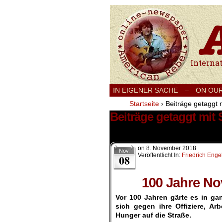
International
IN EIGENER SACHE
–
ON OU
Startseite
›
Beiträge getaggt 
Beiträge getaggt mit
2 Ergebnisse.
on
8. November 2018
Nov.
Veröffentlicht In:
Friedrich Enge
08
100 Jahre No
Vor 100 Jahren gärte es in g
sich gegen ihre Offiziere, A
Hunger auf die Straße.