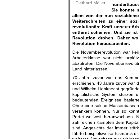
Diethard Möller
hunderttaus
Sie konnte n
allem von der nun sozialdemo
Weiterschreiten zu einer soz
revolutionäre Kraft unserer A
entfernt scheinen. Und sie is
Revolution drohen. Daher wo
Revolution herausarbeiten.
Die Novemberrevolution war kei
Arbeiterklasse war nicht urplö
abzutreten. Die Novemberrevolut
Land hinterlassen.
70 Jahre zuvor war das Kommuni
erschienen. 43 Jahre zuvor war d
und Wilhelm Liebknecht gegründet 
kapitalistische System stürzen 
bedeutenden Ereignisse basiert
Ohne eine solche Massenbasis hä
verankern können. Nur so konnte
Partei weltweit heranwachsen. 
zahlreichen Kämpfen dem Kapital 
sind. Angesichts der immer stär
führte beispielsweise Bismarck di