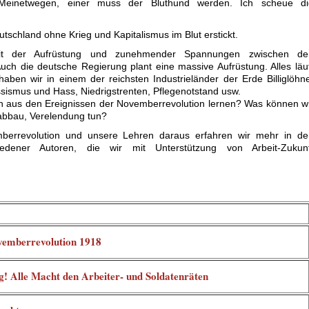
„Meinetwegen, einer muss der Bluthund werden. Ich scheue di
tschland ohne Krieg und Kapitalismus im Blut erstickt.
eit der Aufrüstung und zunehmender Spannungen zwischen de
uch die deutsche Regierung plant eine massive Aufrüstung. Alles läu
haben wir in einem der reichsten Industrieländer der Erde Billiglöhn
sismus und Hass, Niedrigstrenten, Pflegenotstand usw.
on aus den Ereignissen der Novemberrevolution lernen? Was können w
labbau, Verelendung tun?
berrevolution und unsere Lehren daraus erfahren wir mehr in de
hiedener Autoren, die wir mit Unterstützung von Arbeit-Zukunf
emberrevolution 1918
g! Alle Macht den Arbeiter- und Soldatenräten