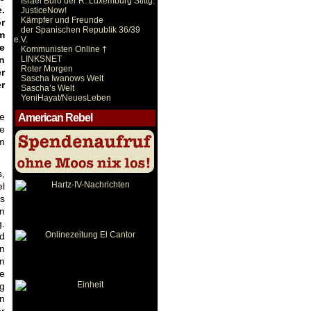
Israel Büro der R. Luxemburg Stiftg.
.
JusticeNow!
Kämpfer und Freunde
r
der Spanischen Republik 36/39
m
e.V.
e
Kommunisten Online †
n
LINKSNET
Roter Morgen
r
Sascha Iwanows Welt
r
Sascha’s Welt
YeniHayat/NeuesLeben
he
American Rebel
e
em
,
el
as
en
g.
nd
en
in
se
ng
in