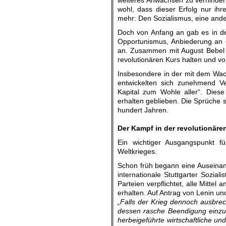
weiteres Anwachsen zu verhinder
wohl, dass dieser Erfolg nur ihr
mehr: Den Sozialismus, eine ande
Doch von Anfang an gab es in d
Opportunismus, Anbiederung an d
an. Zusammen mit August Bebel u
revolutionären Kurs halten und v
Insbesondere in der mit dem Wa
entwickelten sich zunehmend Ve
Kapital zum Wohle aller“. Dies
erhalten geblieben. Die Sprüche s
hundert Jahren.
.
Der Kampf in der revolutionär
Ein wichtiger Ausgangspunkt fü
Weltkrieges.
Schon früh begann eine Auseinan
internationale Stuttgarter Sozia
Parteien verpflichtet, alle Mitt
erhalten. Auf Antrag von Lenin 
„Falls der Krieg dennoch ausbreche
dessen rasche Beendigung einzut
herbeigeführte wirtschaftliche und