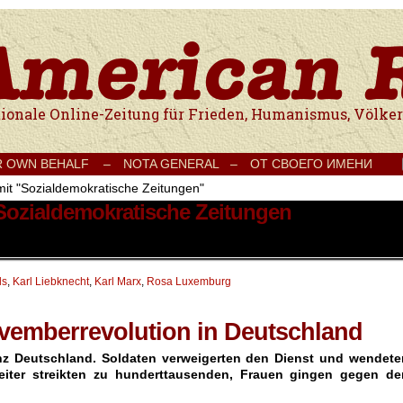
e Onlinezeitung für Frieden, Humanismus, Völkerverständigung und Kul
R OWN BEHALF –
NOTA GENERAL –
ОТ СВОЕГО ИМЕНИ
mit "Sozialdemokratische Zeitungen"
 Sozialdemokratische Zeitungen
ls
,
Karl Liebknecht
,
Karl Marx
,
Rosa Luxemburg
vemberrevolution in Deutschland
anz Deutschland. Soldaten verweigerten den Dienst und wendete
rbeiter streikten zu hunderttausenden, Frauen gingen gegen de