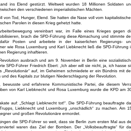
Land ins Elend gestürzt. Weltweit wurden 18 Millionen Soldaten u
s zwischen den verschiedenen imperialistischen Mächten.
 von Tod, Hunger, Elend. Sie hatten die Nase voll vom kapitalistisch
ischen Parolen in diesen Krieg gehetzt hatte.
Arbeiterbewegung vereinbart war, im Falle eines Krieges gegen di
obilisieren, brach die SPD-Führung diese Abmachung und stimmte d
t dafür Posten und arbeitete in der kaiserlichen Regierungs- un
gner wie Rosa Luxemburg und Karl Liebknecht ließ die SPD-Führung 
hen Regierung inhaftieren.
Revolution ausbrach und am 9. November in Berlin eine sozialistisc
e SPD-Führer Friedrich Ebert: „Ich aber will sie nicht, ja, ich hasse s
 als „Revolutionär“ auf, im Geheimen schmiedete er ein Bündnis mit d
rs und des Kapitals zur blutigen Niederschlagung der Revolution.
e, bewusste und erfahrene Kommunistische Partei, die diesem Verr
reiben von Karl Liebknecht und Rosa Luxemburg wurde die KPD am 3
lakate auf: „Schlagt Liebknecht tot!“. Die SPD-Führung beauftragte d
e Trupps, Liebknecht und Luxemburg „unschädlich“ zu machen. Am 1
gegner und großen Revolutionäre ermordet.
ingen die SPD-Führer so weit, dass sie Berlin zum ersten Mal aus d
terviertel waren das Ziel der Bomben. Der „Volksbeauftragte“ für d