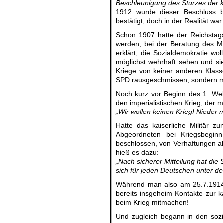
Beschleunigung des Sturzes der k
1912 wurde dieser Beschluss be
bestätigt, doch in der Realität war
Schon 1907 hatte der Reichstag
werden, bei der Beratung des Mili
erklärt, die Sozialdemokratie wol
möglichst wehrhaft sehen und si
Kriege von keiner anderen Klass
SPD rausgeschmissen, sondern m
Noch kurz vor Beginn des 1. Welt
den imperialistischen Krieg, der 
„Wir wollen keinen Krieg! Nieder 
Hatte das kaiserliche Militär z
Abgeordneten bei Kriegsbeginn
beschlossen, von Verhaftungen ab
hieß es dazu:
„Nach sicherer Mitteilung hat die 
sich für jeden Deutschen unter d
Während man also am 25.7.1914 n
bereits insgeheim Kontakte zur 
beim Krieg mitmachen!
Und zugleich begann in den sozia