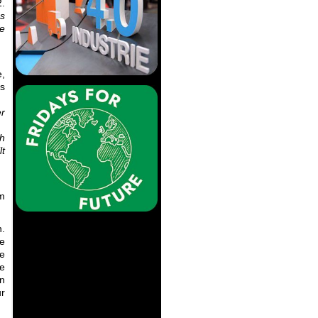
2.
as
he
e,
as
r
ch
lt
m
n.
e
e
e
n
ur