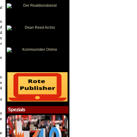
l
n
nd
nd
im
er
en
en
m
14
es
Spezials
an
de
ie