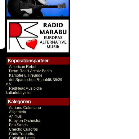
Koperationspartner
American Rebel
Dean-Reed-Archiv-Berlin
Kämpfer u. Freunde
der Spanischen Republik 36/39
e.V.
RedHeadMusic-die
kulturlobbyisten
Kategorien
Adriano Celentano
Allgemein
Animus
Babylon Orchestra
Ben Sands
Checho Cuadros
Chris Trubartic
Christian Lerch