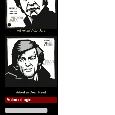
Artikel zu Victor Jara
Dean Reed
Artikel zu Dean Reed
Autoren Login
Benutzername