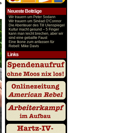
s
Neueste Beiträge
Wir trauern um Peter Sodann
Wir trauern um Sinéad O’Connor
Die Abenteuer des Till Ulenspiegel
Kultur macht gesund – 5 Finger
kann man leicht brechen, aber wir
sind eine geballte Faust
Eine Ikone zum anfassen für
Rebell: Mike Davis
Links