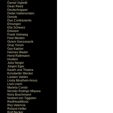
Daniel Viglietti
Dean Reed
Deutschrapper
Dieter Hallervorden
Donots
Duo Contraviento
Ehrungen
Ella Schwarz
Eminem
Frank Viehweg
Fred Weston
Gizem Goezueacik
Grup Yorum
Guy Kaplan
Hannes Wader
Horst Rathmann
Hosteni
Julia Neigel
Jürgen Eger
Kaveh und Thawra
Konstantin Wecker
Lautaro Valdes
Linda Moulhem Arous
Lluis Llach
Mariela Condo
Nicolás Rodrigo Miquea
Nora Buschmann
Norbert von Tiggelen
RedHeadMusic
Rey Valencia
Roland Hefter
Rolf Becker