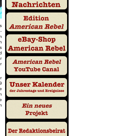
s
-
n
h
s
d
r
r
r
9
e
n
e
n