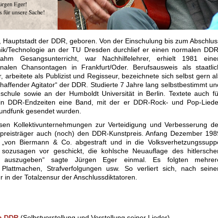
, Hauptstadt der DDR, geboren. Von der Einschulung bis zum Abschlus
nik/Technologie an der TU Dresden durchlief er einen normalen DDR
ahm Gesangsunterricht, war Nachhilfelehrer, erhielt 1981 eine
alen Chansontagen in Frankfurt/Oder. Berufsausweis als staatlic
rbeitete als Publizist und Regisseur, bezeichnete sich selbst gern al
schaffender Agitator“ der DDR. Studierte 7 Jahre lang selbstbestimmt un
schule sowie an der Humboldt Universität in Berlin. Textete auch fü
 in DDR-Endzeiten eine Band, mit der er DDR-Rock- und Pop-Liede
 Rundfunk gesendet wurden.
sen Kollektivunternehmungen zur Verteidigung und Verbesserung de
preisträger auch (noch) den DDR-Kunstpreis. Anfang Dezember 198
„von Biermann & Co. abgestraft und in die Volksverhetzungssupp
sozusagen vor geschickt, die kohlsche Neuauflage des hitlersche
d auszugeben“ sagte Jürgen Eger einmal. Es folgten mehrer
 Plattmachen, Strafverfolgungen usw. So verliert sich, nach seine
 in der Totalzensur der Anschlussdiktatoren.
in DDR
(Selbstvorstellung und Vorstellung seiner Lieder)