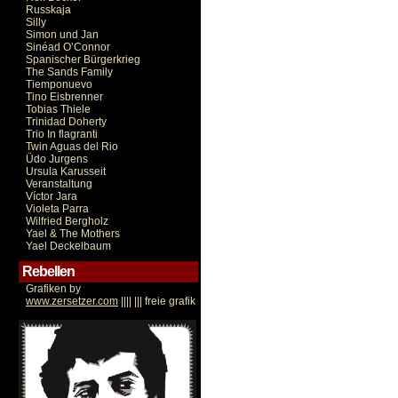
Russkaja
Silly
Simon und Jan
Sinéad O’Connor
Spanischer Bürgerkrieg
The Sands Family
Tiemponuevo
Tino Eisbrenner
Tobias Thiele
Trinidad Doherty
Trio In flagranti
Twin Aguas del Rio
Üdo Jurgens
Ursula Karusseit
Veranstaltung
Víctor Jara
Violeta Parra
Wilfried Bergholz
Yael & The Mothers
Yael Deckelbaum
Rebellen
Grafiken by
www.zersetzer.com
|||| ||| freie grafik
Victor Jara