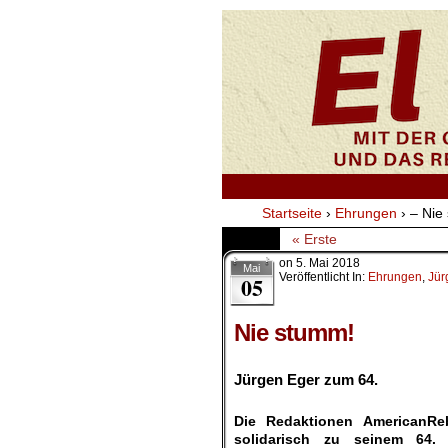
Startseite
›
Ehrungen
›
– Nie
« Erste
on
5. Mai 2018
Mai
Veröffentlicht In:
Ehrungen
,
Jür
05
Nie stumm!
.
Jürgen Eger zum 64.
.
Die Redaktionen AmericanRe
solidarisch zu seinem 64.