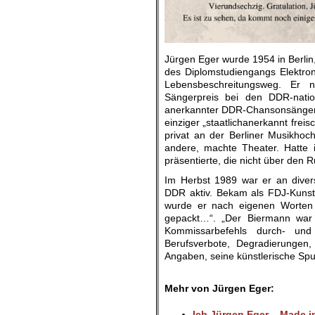
Jürgen Eger wurde 1954 in Berlin
des Diplomstudiengangs Elektro
Lebensbeschreitungsweg. Er n
Sängerpreis bei den DDR-nation
anerkannter DDR-Chansonsänger, a
einziger „staatlichanerkannt frei
privat an der Berliner Musikhoch
andere, machte Theater. Hatte
präsentierte, die nicht über den
Im Herbst 1989 war er an diver
DDR aktiv. Bekam als FDJ-Kunst
wurde er nach eigenen Worten 
gepackt…“. „Der Biermann war 
Kommissarbefehls durch- un
Berufsverbote, Degradierungen,
Angaben, seine künstlerische Spur
.
Mehr von Jürgen Eger:
Ich Jürgen Eger – Made 