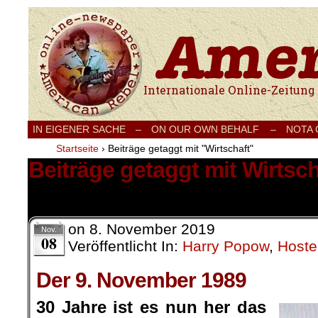
Internationale Onlinezeitung für Frieden
IN EIGENER SACHE
–
ON OUR OWN BEHALF –
NOTA
Startseite
›
Beiträge getaggt mit "Wirtschaft"
Beiträge getaggt mit Wirtsch
4 Ergebnisse.
on
8. November 2019
Nov.
08
Veröffentlicht In:
Harry Popow
,
Hoste
Der 9. November 1989
30 Jahre ist es nun her das