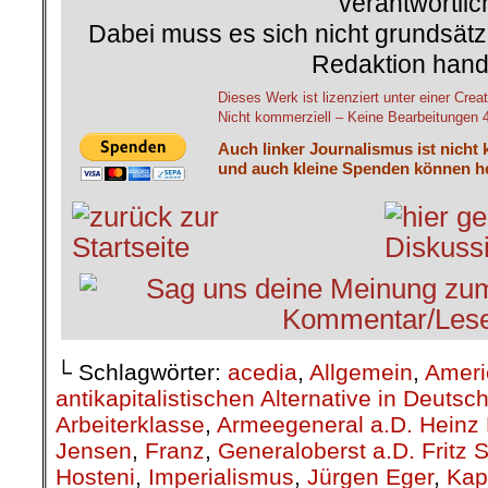
verantwortlic
Dabei muss es sich nicht grundsätz
Redaktion hand
Dieses Werk ist lizenziert unter einer C
Nicht kommerziell – Keine Bearbeitungen 4.
Auch linker Journalismus ist nicht 
und auch kleine Spenden können he
└ Schlagwörter:
acedia
,
Allgemein
,
Ameri
antikapitalistischen Alternative in Deutsc
Arbeiterklasse
,
Armeegeneral a.D. Heinz 
Jensen
,
Franz
,
Generaloberst a.D. Fritz S
Hosteni
,
Imperialismus
,
Jürgen Eger
,
Kap