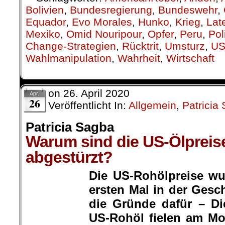
Patricia Sagba
Warum sind die US-Ölpreise
abgestürzt?
Die US-Rohölpreise w
ersten Mal in der Gesch
die Gründe dafür – Di
US-Rohöl fielen am Mo
der Geschichte ins Ne
bis zu -40,32 US-Dollar
Patricia Sagba
sich auf negative 30e
Dienstag fielen die Prei
.
Warum stürzen die Ölpreise derart
Und welche Auswirkungen könnte das