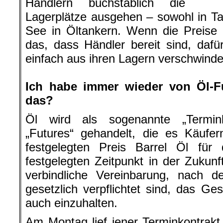
Öl wird als sogenannte „Termink
„Futures“ gehandelt, die es Käufe
festgelegten Preis Barrel Öl für
festgelegten Zeitpunkt in der Zukunf
verbindliche Vereinbarung, nach d
gesetzlich verpflichtet sind, das Ge
auch einzuhalten.
Am Montag lief jener Terminkontrakt
zwang, im Mai das Rohöl des US
Intermediate (WTI) in Besitz zu n
Händler darum sorgten, wo sie all 
müssen, nur lagern sollen, stießen
schickten die Preise so in den negati
hier geht es weiter »