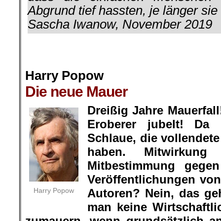
Abgrund tief hassten, je länger sie
Sascha Iwanow, November 2019
.
.
Harry Popow
Die neue Mauer
.
Dreißig Jahre Mauerfal
Eroberer jubelt! Da
Schlaue, die vollendet
haben. Mitwirkung
Mitbestimmung gege
Veröffentlichungen von
Harry Popow
Autoren? Nein, das geh
man keine Wirtschaftli
zumauern, wenn grundsätzlich an