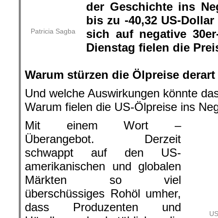
Warum fielen die US-Ölpreise ins Neg
Mit einem Wort –
Überangebot. Derzeit
schwappt auf den US-
amerikanischen und globalen
Märkten so viel
überschüssiges Rohöl umher,
dass Produzenten und
US
Händlern buchstäblich die
Lagerplätze ausgehen – sowohl in T
See in Öltankern. Wenn die Preise 
das, dass Händler bereit sind, daf
einfach aus ihren Lagern verschwinde
.
Ich habe immer wieder von Öl-F
das?