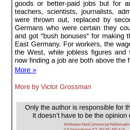
More »
More by Victor Grossman
.
Only the author is responsible for th
It doesn’t have to be the opinion 
Attribution-NonCommercial-NoDerivativ
4.0 International (CC BY-NC-ND 4.0)
Even leftist journalism is not fre
and even small donations can hel
Back to the homepage
└ Schlagwörter:
acedia
,
Allgemein
,
Ameri
antikapitalistischen Alternative in Deutsc
Arbeiterklasse
,
Armeegeneral a.D. Heinz 
Generaloberst a.D. Fritz Streletz
,
Harry 