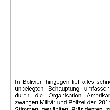
In Bolivien hingegen lief alles schn
unbelegten Behauptung umfassen
durch die Organisation Amerika
zwangen Militär und Polizei den 201
Stimmen gewählten Präsidenten zu
sich nach eigenen Aussagen dem D
zu verhindern. Mit dem Vizepräside
der beiden Kammern des Parlam
verfassungsmäßigen Nachfolger au
ihren Hut. Sie beklagten teilw
angezündet und ihre Familien bed
Präsident der Abgeordnetenkamm