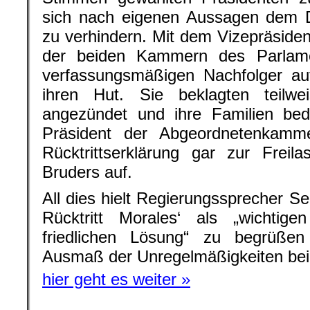
Rücktrittserklärung gar zur Freil
Bruders auf.
All dies hielt Regierungssprecher Se
Rücktritt Morales‘ als „wichtige
friedlichen Lösung“ zu begrüß
Ausmaß der Unregelmäßigkeiten bei 
hier geht es weiter »
Erstveröffentlichung in
„Die Freiheitsl
Veröffentlichung mit freundlicher Ge
Herausgebers und des Autors. Bilder 
wurden von der Redaktion American R
Über den Autor:
Andrej Hunko ist S
der Partei DIE LINKE im Bundestag.