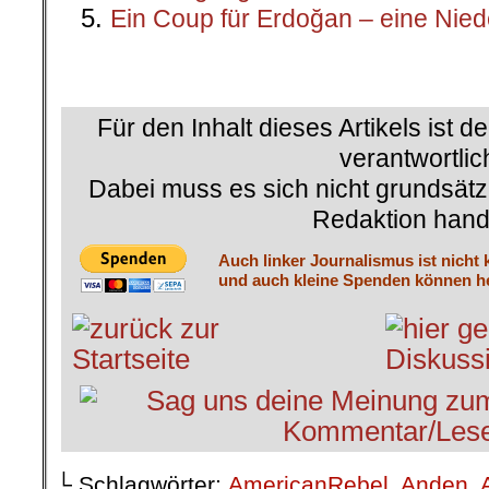
Auch linker Journalismus ist nicht 
und auch kleine Spenden können he
└ Schlagwörter:
AmericanRebel
,
Anden
,
Bolivien
,
Bundesregierung
,
Bundeswehr
,
Equador
,
Evo Morales
,
Hunko
,
Krieg
,
Lat
Mexiko
,
Omid Nouripour
,
Opfer
,
Peru
,
Pol
Change-Strategien
,
Rücktrit
,
Umsturz
,
U
Wahlmanipulation
,
Wahrheit
,
Wirtschaft
on
26. April 2020
Apr.
26
Veröffentlicht In:
Allgemein
,
Patricia