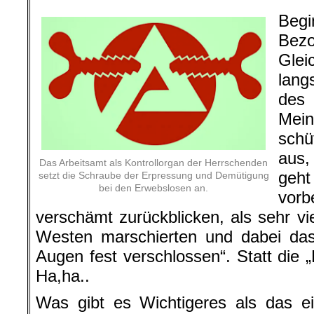
Begi
Be
Glei
lang
des
Mein
schü
aus,
Das Arbeitsamt als Kontrollorgan der Herrschenden
geht
setzt die Schraube der Erpressung und Demütigung
bei den Erwebslosen an.
vor
verschämt zurückblicken, als sehr vi
Westen marschierten und dabei da
Augen fest verschlossen“. Statt die 
Ha,ha..
Was gibt es Wichtigeres als das ei