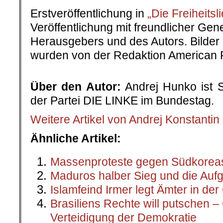
Weitere Artikel
von Andrej Konstanti
Ähnliche Artikel:
Massenproteste gegen Südkoreas
Maduros halber Sieg und die Auf
Islamfeind Irmer legt Ämter in de
Brasiliens Rechte will putschen 
Verteidigung der Demokratie
Ein Coup für Erdoğan – eine Nied
Für den Inhalt dieses Artikels ist d
verantwortlic
Dabei muss es sich nicht grundsätz
Redaktion hand