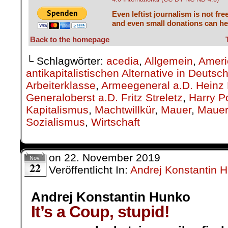
Kapitalismus
,
Machtwillkür
,
Mauer
,
Mauerf
Sozialismus
,
Wirtschaft
on
22. November 2019
Nov.
22
Veröffentlicht In:
Andrej Konstantin 
Andrej Konstantin Hunko
It’s a Coup, stupid!
In Lateinamerika find
mehr ohne Beifall der
Während des lan
erfolglosen Umsturzv
musste sich das Aus
der Realität belehren l
Andrej Konstantin
Mit seiner Einsc
Hunko
völkerrechtswidrige Ane