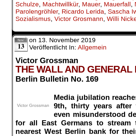
Schulze
,
Machtwillkür
,
Mauer
,
Mauerfall
,
Parolengröhler
,
Ricardo Lerida
,
Sascha I
Sozialismus
,
Victor Grosmann
,
Willi Nick
on
13. November 2019
Nov.
13
Veröffentlicht In:
Allgemein
Victor Grossman
THE WALL AND GENERAL 
Berlin Bulletin No. 169
.
Media jubilation reach
9th, thirty years afte
Victor Grossman
even misunderstood de
for all East Germans to stream 
nearest West Berlin bank for the