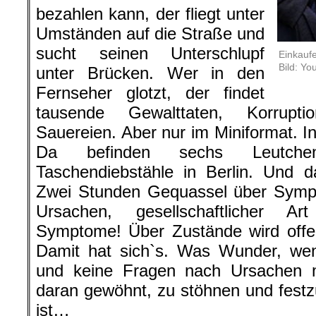
bezahlen kann, der fliegt unter
Umständen auf die Straße und
sucht seinen Unterschlupf
Einkaufe
Bild: Yo
unter Brücken. Wer in den
Fernseher glotzt, der findet
tausende Gewalttaten, Korrupti
Sauereien. Aber nur im Miniformat. I
Da befinden sechs Leutch
Taschendiebstähle in Berlin. Und 
Zwei Stunden Gequassel über Symp
Ursachen, gesellschaftlicher Ar
Symptome! Über Zustände wird offen 
Damit hat sich`s. Was Wunder, we
und keine Fragen nach Ursachen m
daran gewöhnt, zu stöhnen und festzus
ist…