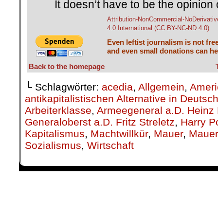
Attribution-NonCommercial-NoDerivativ
4.0 International (CC BY-NC-ND 4.0)
Even leftist journalism is not fre
and even small donations can hel
Back to the homepage
└ Schlagwörter:
acedia
,
Allgemein
,
Ameri
antikapitalistischen Alternative in Deutsc
Arbeiterklasse
,
Armeegeneral a.D. Heinz 
Generaloberst a.D. Fritz Streletz
,
Harry 
Kapitalismus
,
Machtwillkür
,
Mauer
,
Mauerf
Sozialismus
,
Wirtschaft