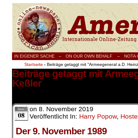
Internationale Onlinezeitung für Frieden
IN EIGENER SACHE
–
ON OUR OWN BEHALF –
NOTA
Startseite
›
Beiträge getaggt mit "Armeegeneral a.D. Heinz
Beiträge getaggt mit Armeeg
Keßler
2 Ergebnisse.
on
8. November 2019
Nov.
08
Veröffentlicht In:
Harry Popow
,
Hoste
Der 9. November 1989