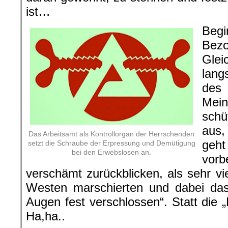
ist…
Begi
Be
Glei
lang
des
Mein
schü
aus,
Das Arbeitsamt als Kontrollorgan der Herrschenden
geht
setzt die Schraube der Erpressung und Demütigung
bei den Erwebslosen an.
vor
verschämt zurückblicken, als sehr vi
Westen marschierten und dabei da
Augen fest verschlossen“. Statt die 
Ha,ha..