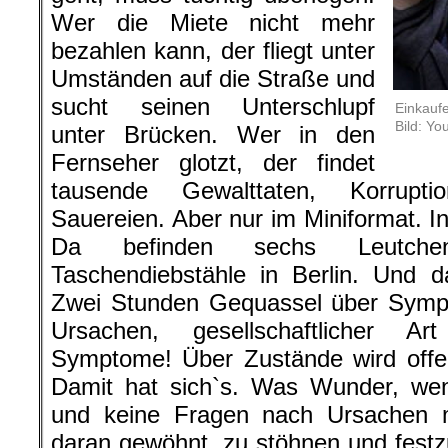
Wer die Miete nicht mehr
bezahlen kann, der fliegt unter
Umständen auf die Straße und
sucht seinen Unterschlupf
Einkaufe
Bild: Yo
unter Brücken. Wer in den
Fernseher glotzt, der findet
tausende Gewalttaten, Korrupti
Sauereien. Aber nur im Miniformat. I
Da befinden sechs Leutch
Taschendiebstähle in Berlin. Und 
Zwei Stunden Gequassel über Symp
Ursachen, gesellschaftlicher Ar
Symptome! Über Zustände wird offen 
Damit hat sich`s. Was Wunder, we
und keine Fragen nach Ursachen m
daran gewöhnt, zu stöhnen und festzus