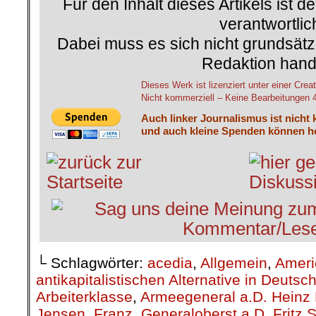
Für den Inhalt dieses Artikels ist d
verantwortlic
Dabei muss es sich nicht grundsätz
Redaktion hand
Dieses Werk ist lizenziert unter einer C
Nicht kommerziell – Keine Bearbeitungen 4.
Auch linker Journalismus ist nicht 
und auch kleine Spenden können he
└ Schlagwörter:
acedia
,
Allgemein
,
Ameri
antikapitalistischen Alternative in Deutsc
Arbeiterklasse
,
Armeegeneral a.D. Heinz 
Jensen
,
Franz
,
Generaloberst a.D. Fritz S