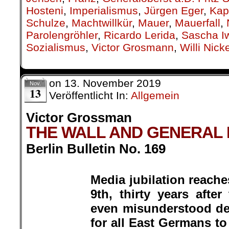
Hosteni
,
Imperialismus
,
Jürgen Eger
,
Kap
Schulze
,
Machtwillkür
,
Mauer
,
Mauerfall
,
Parolengröhler
,
Ricardo Lerida
,
Sascha I
Sozialismus
,
Victor Grosmann
,
Willi Nick
on
13. November 2019
Nov.
13
Veröffentlicht In:
Allgemein
Victor Grossman
THE WALL AND GENERAL 
Berlin Bulletin No. 169
.
Media jubilation reach
9th, thirty years afte
Victor Grossman
even misunderstood de
for all East Germans to stream 