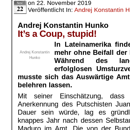
on
22. November 2019
Nov.
22
Veröffentlicht In:
Andrej Konstantin 
Andrej Konstantin Hunko
It’s a Coup, stupid!
In Lateinamerika find
mehr ohne Beifall der
Andrej Konstantin
Hunko
Während des lan
erfolglosen Umsturzv
musste sich das Auswärtige Amt
belehren lassen.
Mit seiner Einschätzung, dass d
Anerkennung des Putschisten Juan
Dauer sein würde, lag es gründ
knappes Jahr nach dessen Selbstau
Maduro im Amt. Die von der Bunde