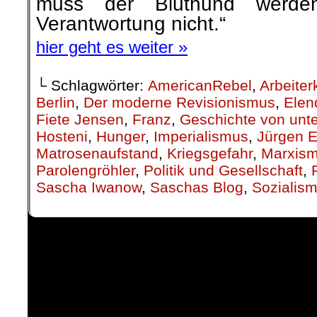
muss der Bluthund werde
Verantwortung nicht.“
hier geht es weiter »
└ Schlagwörter:
AmericanRebel
,
Arbeiter
Berlin
,
Der moderne Revisionismus
,
Elen
Fiete Jensen
,
Franz
,
Geschichte von unt
Hosteni
,
Hunger
,
Imperialismus
,
Jürgen E
Matrosenaufstand
,
Kriegsgefahr
,
Marxism
Parolengröhler
,
Politik und Gesellschaft
,
Sascha Iwanow
,
Saschas Blog
,
Sozialis