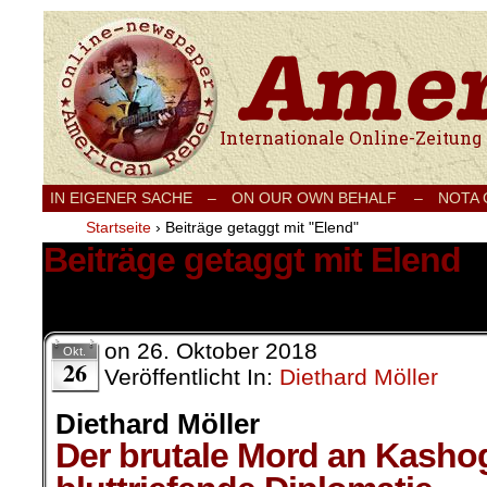
Internationale Onlinezeitung für Frieden
IN EIGENER SACHE
–
ON OUR OWN BEHALF –
NOTA
Startseite
›
Beiträge getaggt mit "Elend"
Beiträge getaggt mit Elend
3 Ergebnisse.
on
26. Oktober 2018
Okt.
26
Veröffentlicht In:
Diethard Möller
Diethard Möller
Der brutale Mord an Kasho