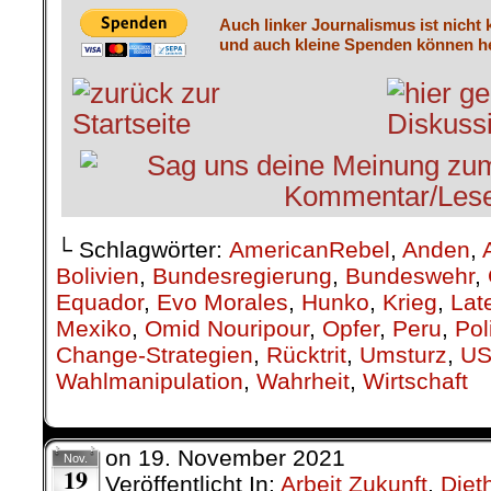
Auch linker Journalismus ist nicht 
und auch kleine Spenden können he
└ Schlagwörter:
AmericanRebel
,
Anden
,
Bolivien
,
Bundesregierung
,
Bundeswehr
,
Equador
,
Evo Morales
,
Hunko
,
Krieg
,
Lat
Mexiko
,
Omid Nouripour
,
Opfer
,
Peru
,
Pol
Change-Strategien
,
Rücktrit
,
Umsturz
,
U
Wahlmanipulation
,
Wahrheit
,
Wirtschaft
on
19. November 2021
Nov.
19
Veröffentlicht In:
Arbeit Zukunft
,
Diet