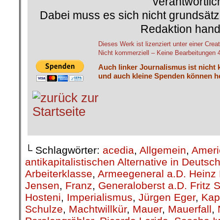
verantwortlic
Dabei muss es sich nicht grundsätz
Redaktion hand
Dieses Werk ist lizenziert unter einer C
Nicht kommerziell – Keine Bearbeitungen 4.
Auch linker Journalismus ist nicht 
und auch kleine Spenden können he
└ Schlagwörter:
acedia
,
Allgemein
,
Ameri
antikapitalistischen Alternative in Deutsc
Arbeiterklasse
,
Armeegeneral a.D. Heinz 
Jensen
,
Franz
,
Generaloberst a.D. Fritz S
Hosteni
,
Imperialismus
,
Jürgen Eger
,
Kap