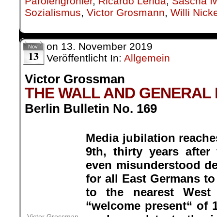
Schulze
,
Machtwillkür
,
Mauer
,
Mauerfall
,
Parolengröhler
,
Ricardo Lerida
,
Sascha I
Sozialismus
,
Victor Grosmann
,
Willi Nick
on
13. November 2019
Nov.
13
Veröffentlicht In:
Allgemein
Victor Grossman
THE WALL AND GENERAL 
Berlin Bulletin No. 169
.
Media jubilation reach
9th, thirty years afte
Victor Grossman
even misunderstood de
for all East Germans to stream 
nearest West Berlin bank for the