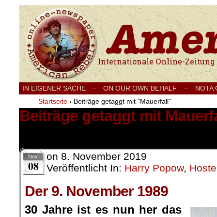
Internationale Onlinezeitung für Frieden
IN EIGENER SACHE
–
ON OUR OWN BEHALF –
NOTA
Startseite
›
Beiträge getaggt mit "Mauerfall"
Beiträge getaggt mit Mauerfa
2 Ergebnisse.
on
8. November 2019
Nov.
08
Veröffentlicht In:
Harry Popow
,
Hoste
Der 9. November 1989
30 Jahre ist es nun her das