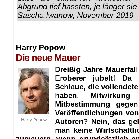
Abgrund tief hassten, je länger sie
Sascha Iwanow, November 2019
.
.
Harry Popow
Die neue Mauer
.
Dreißig Jahre Mauerfal
Eroberer jubelt! Da
Schlaue, die vollendet
haben. Mitwirkung
Mitbestimmung gege
Veröffentlichungen von
Harry Popow
Autoren? Nein, das geh
man keine Wirtschaftli
zumauern, wenn grundsätzlich an