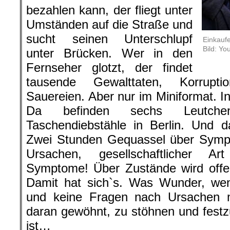
bezahlen kann, der fliegt unter
Umständen auf die Straße und
sucht seinen Unterschlupf
Einkaufe
Bild: Yo
unter Brücken. Wer in den
Fernseher glotzt, der findet
tausende Gewalttaten, Korrupti
Sauereien. Aber nur im Miniformat. I
Da befinden sechs Leutch
Taschendiebstähle in Berlin. Und 
Zwei Stunden Gequassel über Symp
Ursachen, gesellschaftlicher Ar
Symptome! Über Zustände wird offen 
Damit hat sich`s. Was Wunder, we
und keine Fragen nach Ursachen m
daran gewöhnt, zu stöhnen und festzus
ist…