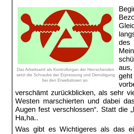
Begi
Be
Glei
lang
des
Mein
schü
aus,
Das Arbeitsamt als Kontrollorgan der Herrschenden
geht
setzt die Schraube der Erpressung und Demütigung
bei den Erwebslosen an.
vor
verschämt zurückblicken, als sehr vi
Westen marschierten und dabei da
Augen fest verschlossen“. Statt die 
Ha,ha..
Was gibt es Wichtigeres als das ei