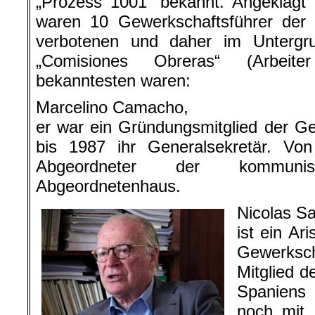
„Prozess 1001“ bekannt. Angeklagt
waren 10 Gewerkschaftsführer der
verbotenen und daher im Untergr
„Comisiones Obreras“ (Arbeite
bekanntesten waren:
Marcelino Camacho,
er war ein Gründungsmitglied der G
bis 1987 ihr Generalsekretär. V
Abgeordneter der kommuni
Abgeordnetenhaus.
Nicolas Sa
ist ein Ari
Gewerks
Mitglied d
Spaniens
noch mit 