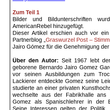
Zum Teil 1
Bilder und Bildunterschriften w
AmericanRebel hinzugefügt.
Dieser Artikel erschien auch vor e
Partnerblog „
Graswurzel Post – Stimm
Jairo Gómez für die Genehmigung der 
.
Über den Autor:
Seit 1967 lebt de
geborene Bernardo Jairo Gomez Garc
vor seinen Ausbildungen zum Tro
Lackierer entdeckte Gomez seine Leid
studierte an einer privaten Kunsthoc
wechselte aus der Fabrikhalle ans 
Gomez als Spanischlehrer in der E
Seine Interessen gelten der Politik,