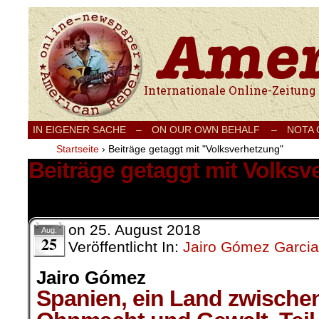
Internationale Onlinezeitung für Frieden
IN EIGENER SACHE
–
ON OUR OWN BEHALF –
NOTA
Startseite
›
Beiträge getaggt mit "Volksverhetzung"
Beiträge getaggt mit Volksv
1 Ergebnis.
on
25. August 2018
Aug.
25
Veröffentlicht In:
Jairo Gómez Garcia
Jairo Gómez
Spanien, ein Land zwische