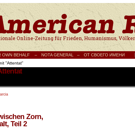
e Onlinezeitung für Frieden, Humanismus, Völkerverständigung und Kul
R OWN BEHALF –
NOTA GENERAL –
ОТ СВОЕГО ИМЕНИ
it "Attentat"
Attentat
arcia
wischen Zorn,
, Teil 2