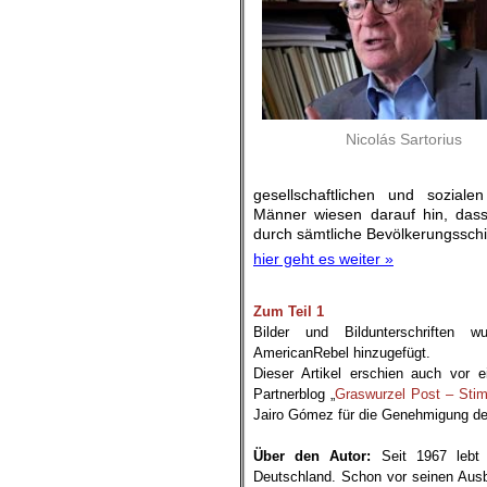
Nicolás Sartorius
gesellschaftlichen und soziale
Männer wiesen darauf hin, dass
durch sämtliche Bevölkerungssch
hier geht es weiter »
Zum Teil 1
Bilder und Bildunterschriften 
AmericanRebel hinzugefügt.
Dieser Artikel erschien auch vor 
Partnerblog „
Graswurzel Post – Sti
Jairo Gómez für die Genehmigung der
.
Über den Autor:
Seit 1967 lebt 
Deutschland. Schon vor seinen Aus