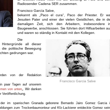
Radiosender Cadena SER zusammen.
Francisco García Salve,
bekannt als „Paco el cura“, Paco der Priester. Er wa
Jesuiten Pater und einer der vielen Geistlichen, die in d
damaligen Zeit, sich den Arbeitern, insbesondere i
Baugewerbe, anschlossen. Sie führten dort Hilfsarbeiten a
und waren so ständig in Kontakt mit den Kollegen.
Die
n Hintergründe all dieser
 die politische Bewegung
ichten gedrungen war.
wurden von der Redaktion
Francisco Garcia Salve
ein paar Tagen auf unserem
mmen von unten
„. Wir danken
 Veröffentlichung.
der im spanischen Granada geborene Bernardo Jairo Gomez Garcia i
bildungen zum Trockenbaumonteur und Kfz-Lackierer entdeckte Gomez sei