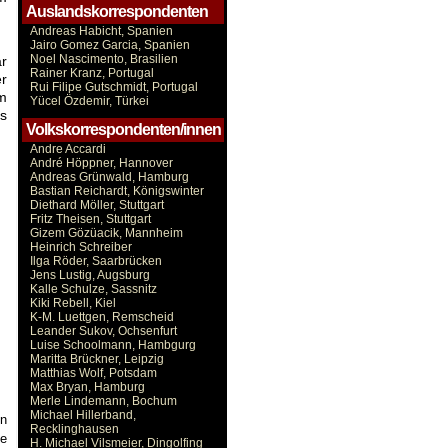
Auslandskorrespondenten
Andreas Habicht, Spanien
Jairo Gomez Garcia, Spanien
Noel Nascimento, Brasilien
r
Rainer Kranz, Portugal
er
Rui Filipe Gutschmidt, Portugal
m
Yücel Özdemir, Türkei
us
Volkskorrespondenten/innen
Andre Accardi
André Höppner, Hannover
Andreas Grünwald, Hamburg
Bastian Reichardt, Königswinter
Diethard Möller, Stuttgart
Fritz Theisen, Stuttgart
Gizem Gözüacik, Mannheim
Heinrich Schreiber
Ilga Röder, Saarbrücken
Jens Lustig, Augsburg
Kalle Schulze, Sassnitz
Kiki Rebell, Kiel
K-M. Luettgen, Remscheid
Leander Sukov, Ochsenfurt
Luise Schoolmann, Hambgurg
Maritta Brückner, Leipzig
Matthias Wolf, Potsdam
Max Bryan, Hamburg
Merle Lindemann, Bochum
Michael Hillerband,
n
Recklinghausen
ne
H. Michael Vilsmeier, Dingolfing