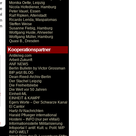
er
Monika Oette, Leipzig
Nicola Hofediener, Hamburg
ne
Peter Vauel, Essen
el
Ralf Ripken, Altenstadt
Ricardo Lerida, Maspalomas
en
Steffen Weise
en
Susanne Fiebig, Hamburg
Wolfgang Huste, Ahrweiler
Wolfgang Müller, Hamburg
Quasi B., Dresden
Kooperationspartner
Antikrieg.com
Arbeit-Zukunft
ANF NEWS
Berlin Bulletin by Victor Grossman
BIP jetzt BLOG
Dean-Reed-Archiv-Berlin
Der Stachel Leipzig
Die Freiheitsliebe
Die Welt vor 50 Jahren
Einheit-ML
EINHEIT & KAMPF
Egers Worte – Der Schwarze Kanal
El Cantor
Hartz-IV-Nachrichten
Harald Pflueger international
Hosteni – INFO (nur per eMail)
t
Informationsstelle Militarisierung
Infoportal f. antif. Kult. u. Polit. M/P
INFO-WELT