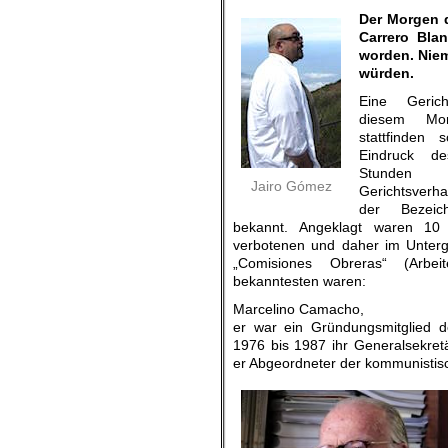
Der Morgen d
Carrero Bla
worden. Nie
würden.
Eine Gerich
diesem M
stattfinden 
Eindruck de
Stunde
Jairo Gómez
Gerichtsverha
der Bezeic
bekannt. Angeklagt waren 10 
verbotenen und daher im Unter
„Comisiones Obreras“ (Arbei
bekanntesten waren:
Marcelino Camacho,
er war ein Gründungsmitglied 
1976 bis 1987 ihr Generalsekret
er Abgeordneter der kommunistis