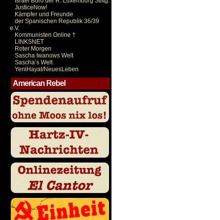
Israel Büro der R. Luxemburg Stiftg.
JusticeNow!
Kämpfer und Freunde
der Spanischen Republik 36/39
e.V.
Kommunisten Online †
LINKSNET
Roter Morgen
Sascha Iwanows Welt
Sascha’s Welt
YeniHayat/NeuesLeben
American Rebel