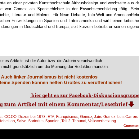
ierte an einer privaten Kunsthochschule Airbrushdesign und wechselte aus d
hre war Gomez als Spanischlehrer in der Erwachsenenbildung tätig. Sei
hichte, Literatur und Malerei. Für Neue Debatte, Info-Welt und AmericanReb
ischen Entwicklungen in Spanien und Lateinamerika und wirft einen kritisch
ränderungen in Deutschland und Europa, seit kurzem betreibt er seinen eigen
ieses Artikels ist der Autor bzw. die Autorin verantwortlich.
 nicht grundsätzlich um die Meinung der Redaktion handeln.
Auch linker Journalismus ist nicht kostenlos
leine Spenden können helfen Großes zu veröffentlichen!
at
,
CC.OO
,
Dezember 1973
,
ETA
,
Franquismus
,
Gomez
,
Jairo Gómez
,
Luis Carrero
Rebellion
,
Salve
,
Sartorius
,
Spanien
,
Teil 2
,
Tribunal
,
Volksverhetzung
Commen