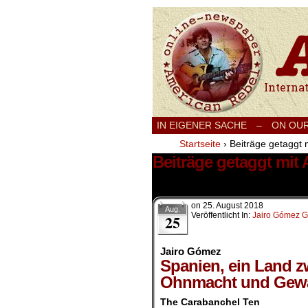
International
IN EIGENER SACHE
–
ON OU
Startseite
›
Beiträge getaggt m
Beiträge getaggt mit 
1 Ergebnis.
on
25. August 2018
Aug.
Veröffentlicht In:
Jairo Gómez G
25
Jairo Gómez
Spanien, ein Land z
Ohnmacht und Gewalt
The Carabanchel Ten