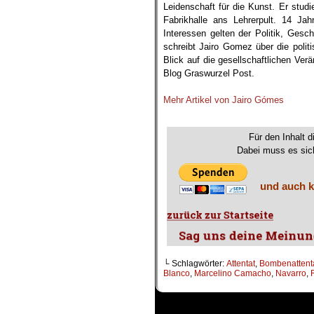
Leidenschaft für die Kunst. Er stud
Fabrikhalle ans Lehrerpult. 14 Ja
Interessen gelten der Politik, Gesc
schreibt Jairo Gomez über die polit
Blick auf die gesellschaftlichen Ve
Blog Graswurzel Post.
.
Mehr Artikel von Jairo Gómes
.
Für den Inhalt d
Dabei muss es sich
und auch k
└ Schlagwörter:
Attentat
,
Bombenattent
Blanco
,
Marcelino Camacho
,
Navarro
,