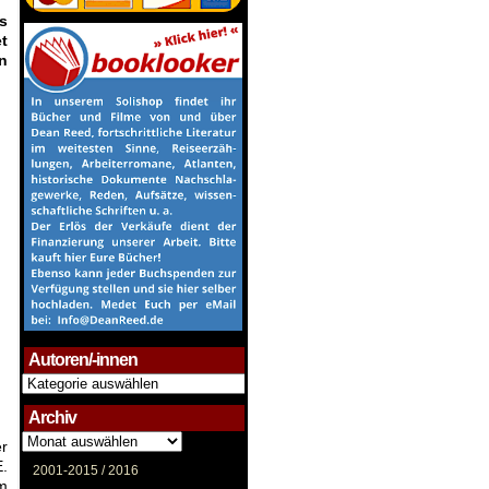
s
t
n
Autoren/-innen
Autoren/-
innen
Archiv
Archiv
er
E.
2001-2015 /
2016
m