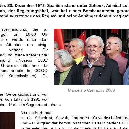
es 20. Dezember 1973. Spanien stand unter Schock, Admiral Luí
nco, der Regierungschef, war bei einem Bombenattentat getöte
mand wusste wie das Regime und seine Anhänger darauf reagiere
tsverhandlung, die an
orgen um 10:00 Uhr
sollte, wurde unter dem
s Attentats um einige
n vertagt. Die
ndlung wurde später unter
hnung „Prozess 1001“
Gewerkschaftsführer der
grund arbeitenden CC.OO.
ter Kommissionen). Die
Marcelino Camacho 2008
der Gewerkschaft und von
är. Von 1977 bis 1981 war
chen Partei im Abgeordnetenhaus.
Nicolas Sartorius
ist ein Aristokrat, Anwalt, Journalist, Gewerkschaftsführ
und war Mitglied der kommunistischen Partei Spaniens PC
Er arbeitet heute noch mit der Zeitung El País und de