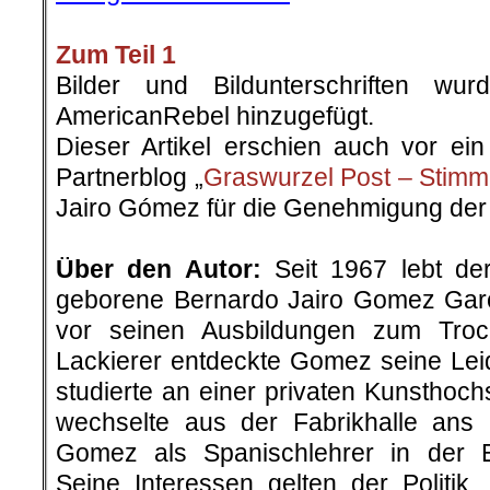
Zum Teil 1
Bilder und Bildunterschriften w
AmericanRebel hinzugefügt.
Dieser Artikel erschien auch vor e
Partnerblog „
Graswurzel Post – Stimm
Jairo Gómez für die Genehmigung der 
.
Über den Autor:
Seit 1967 lebt de
geborene Bernardo Jairo Gomez Garc
vor seinen Ausbildungen zum Tro
Lackierer entdeckte Gomez seine Leid
studierte an einer privaten Kunsthoc
wechselte aus der Fabrikhalle ans 
Gomez als Spanischlehrer in der E
Seine Interessen gelten der Politik,