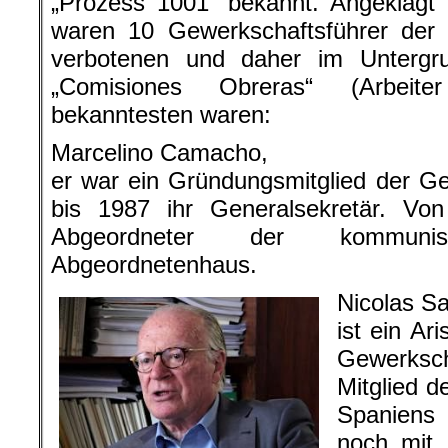
„Prozess 1001“ bekannt. Angeklagt
waren 10 Gewerkschaftsführer der
verbotenen und daher im Untergr
„Comisiones Obreras“ (Arbeite
bekanntesten waren:
Marcelino Camacho,
er war ein Gründungsmitglied der G
bis 1987 ihr Generalsekretär. V
Abgeordneter der kommuni
Abgeordnetenhaus.
Nicolas Sa
ist ein Ari
Gewerks
Mitglied d
Spaniens
noch mit 