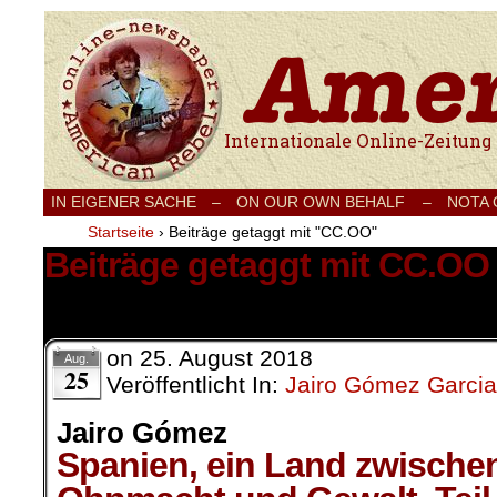
Internationale Onlinezeitung für Frieden
IN EIGENER SACHE
–
ON OUR OWN BEHALF –
NOTA
Startseite
›
Beiträge getaggt mit "CC.OO"
Beiträge getaggt mit CC.OO
1 Ergebnis.
on
25. August 2018
Aug.
25
Veröffentlicht In:
Jairo Gómez Garcia
Jairo Gómez
Spanien, ein Land zwische