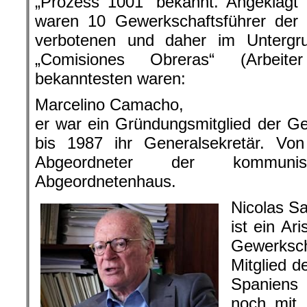
„Prozess 1001“ bekannt. Angeklagt
waren 10 Gewerkschaftsführer der
verbotenen und daher im Untergr
„Comisiones Obreras“ (Arbeite
bekanntesten waren:
Marcelino Camacho,
er war ein Gründungsmitglied der G
bis 1987 ihr Generalsekretär. V
Abgeordneter der kommuni
Abgeordnetenhaus.
Nicolas Sa
ist ein Ari
Gewerks
Mitglied d
Spaniens
noch mit 