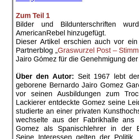
Zum Teil 1
Bilder und Bildunterschriften w
AmericanRebel hinzugefügt.
Dieser Artikel erschien auch vor e
Partnerblog „
Graswurzel Post – Stimm
Jairo Gómez für die Genehmigung der 
.
Über den Autor:
Seit 1967 lebt de
geborene Bernardo Jairo Gomez Garc
vor seinen Ausbildungen zum Tro
Lackierer entdeckte Gomez seine Leid
studierte an einer privaten Kunsthoc
wechselte aus der Fabrikhalle ans 
Gomez als Spanischlehrer in der E
Seine Interessen gelten der Politik,