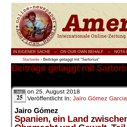
Internationale Onlinezeitung für Frieden
IN EIGENER SACHE
–
ON OUR OWN BEHALF –
NOTA
Startseite
›
Beiträge getaggt mit "Sartorius"
Beiträge getaggt mit Sartori
1 Ergebnis.
on
25. August 2018
Aug.
25
Veröffentlicht In:
Jairo Gómez Garcia
Jairo Gómez
Spanien, ein Land zwische