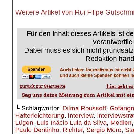
.
Weitere Artikel von Rui Filipe Gutschm
.
Für den Inhalt dieses Artikels ist d
verantwortlic
Dabei muss es sich nicht grundsätz
Redaktion hand
Auch linker Journalismus ist nicht 
und auch kleine Spenden können he
└ Schlagwörter:
Dilma Rousseff
,
Gefängni
Hafterleichterung
,
Interview
,
Interviewstra
Lügen
,
Luis Inácio Lula da Silva
,
Medien
Paulo Dentinho
,
Richter
,
Sergio Moro
,
St