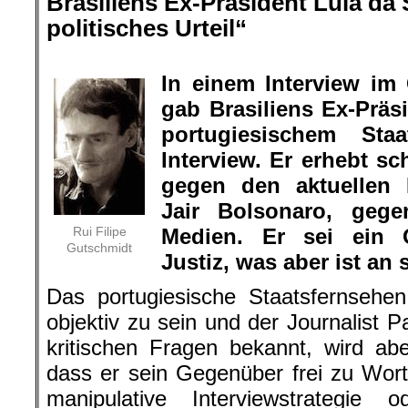
Brasiliens Ex-Präsident Lula da S
politisches Urteil“
.
In einem Interview im
gab Brasiliens Ex-Präs
portugiesischem Sta
Interview. Er erhebt 
gegen den aktuellen P
Jair Bolsonaro, geg
Rui Filipe
Medien. Er sei ein O
Gutschmidt
Justiz, was aber ist a
Das portugiesische Staatsfernsehe
objektiv zu sein und der Journalist P
kritischen Fragen bekannt, wird abe
dass er sein Gegenüber frei zu Wor
manipulative Interviewstrategie