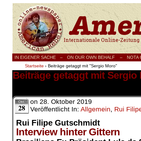
Internationale Onlinezeitung für Frieden
IN EIGENER SACHE
–
ON OUR OWN BEHALF –
NOTA
Startseite
›
Beiträge getaggt mit "Sergio Moro"
Beiträge getaggt mit Sergio
1 Ergebnis.
on
28. Oktober 2019
Okt.
28
Veröffentlicht In:
Allgemein
,
Rui Fili
Rui Filipe Gutschmidt
Interview hinter Gittern