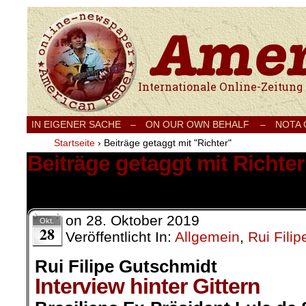
Internationale Onlinezeitung für Frieden
IN EIGENER SACHE
–
ON OUR OWN BEHALF –
NOTA
Startseite
›
Beiträge getaggt mit "Richter"
Beiträge getaggt mit Richter
1 Ergebnis.
on
28. Oktober 2019
Okt.
28
Veröffentlicht In:
Allgemein
,
Rui Fili
Rui Filipe Gutschmidt
Interview hinter Gittern