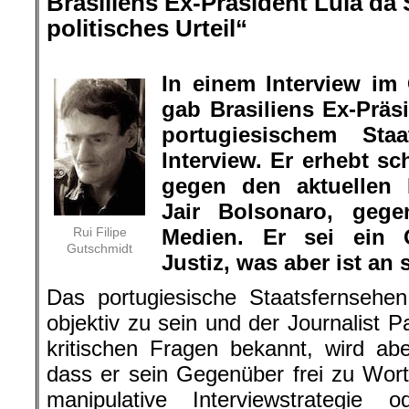
Brasiliens Ex-Präsident Lula da S
politisches Urteil“
.
In einem Interview im
gab Brasiliens Ex-Präs
portugiesischem Sta
Interview. Er erhebt 
gegen den aktuellen P
Jair Bolsonaro, geg
Rui Filipe
Medien. Er sei ein O
Gutschmidt
Justiz, was aber ist a
Das portugiesische Staatsfernsehe
objektiv zu sein und der Journalist P
kritischen Fragen bekannt, wird abe
dass er sein Gegenüber frei zu Wor
manipulative Interviewstrategie