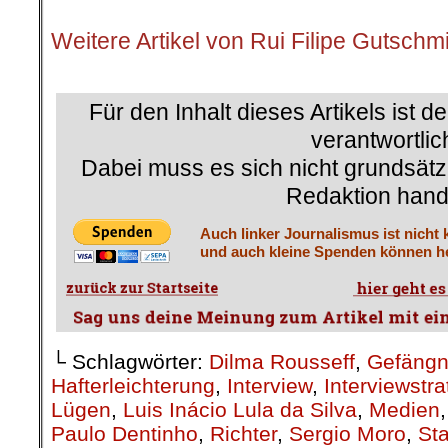
.
Weitere Artikel von Rui Filipe Gutschm
.
Für den Inhalt dieses Artikels ist d
verantwortlic
Dabei muss es sich nicht grundsätz
Redaktion hand
Auch linker Journalismus ist nicht 
und auch kleine Spenden können he
└ Schlagwörter:
Dilma Rousseff
,
Gefängni
Hafterleichterung
,
Interview
,
Interviewstra
Lügen
,
Luis Inácio Lula da Silva
,
Medien
Paulo Dentinho
,
Richter
,
Sergio Moro
,
St