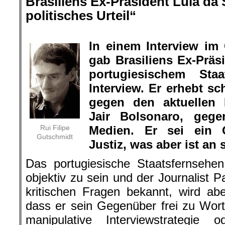
Brasiliens Ex-Präsident Lula da S
politisches Urteil“
.
In einem Interview im
gab Brasiliens Ex-Präs
portugiesischem Sta
Interview. Er erhebt 
gegen den aktuellen P
Jair Bolsonaro, geg
Rui Filipe
Medien. Er sei ein O
Gutschmidt
Justiz, was aber ist a
Das portugiesische Staatsfernsehe
objektiv zu sein und der Journalist P
kritischen Fragen bekannt, wird abe
dass er sein Gegenüber frei zu Wor
manipulative Interviewstrategie