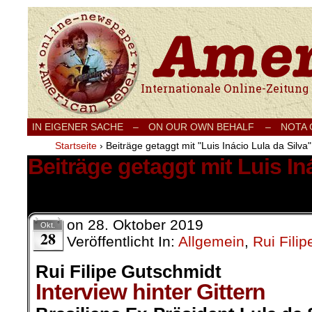
Internationale Onlinezeitung für Frieden
IN EIGENER SACHE
–
ON OUR OWN BEHALF –
NOTA
Startseite
›
Beiträge getaggt mit "Luis Inácio Lula da Silva"
Beiträge getaggt mit Luis In
1 Ergebnis.
on
28. Oktober 2019
Okt.
28
Veröffentlicht In:
Allgemein
,
Rui Fili
Rui Filipe Gutschmidt
Interview hinter Gittern