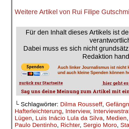
.
Weitere Artikel von Rui Filipe Gutschm
.
Für den Inhalt dieses Artikels ist d
verantwortlic
Dabei muss es sich nicht grundsätz
Redaktion hand
Auch linker Journalismus ist nicht 
und auch kleine Spenden können he
└ Schlagwörter:
Dilma Rousseff
,
Gefängni
Hafterleichterung
,
Interview
,
Interviewstra
Lügen
,
Luis Inácio Lula da Silva
,
Medien
Paulo Dentinho
,
Richter
,
Sergio Moro
,
St