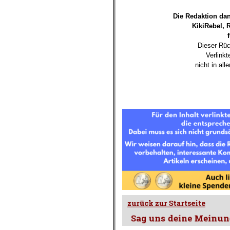
.
Die Redaktion dan
KikiRebel, R
Dieser Rüc
Verlink
nicht in al