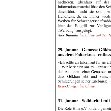
nachlesen. Ebenfalls auf d
Informationsmaterial über den S
durchführt, macht sie seit üb
Hendricks, die sie immer wiede
Werben für Schwangerschaftsabbr
über den Eingriff zur Verfügu
„Werbung“ ausgelegt.
Alev Bahadir
berichtete auf Yen
.
.
29. Januar | Genosse Gök
aus dem Folterknast entlas
»Ich sollte als Informant für sie 
…
Wir berichten am 25. Januar ü
den Aktionen seiner Genossen un
dass Gökhan lebt und zwischen
Schilderungen seiner Erlebnisse.
RoterMorgen berichtete
.
.
31. Januar |
Solidarität mi
Die Rote Hilfe e.V. fordert, gem