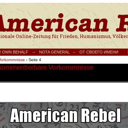
e Onlinezeitung für Frieden, Humanismus, Völkerverständigung und Kul
R OWN BEHALF –
NOTA GENERAL –
ОТ СВОЕГО ИМЕНИ
Vorkommnisse
›
Seite 4
t kommentierbare Vorkommnisse