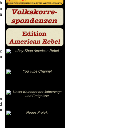
ch
en
in
me
en
on
nd
im