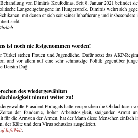
 Behandlung von Dimitris Koufodinas. Seit 8. Januar 2021 befindet si
olitische Langzeitgefangene im Hungerstreik. Dimitris wehrt sich geg
Schikanen, mit denen er sich seit seiner Inhaftierung und insbesondere 
iert sieht.
ührlich
s ist noch nie festgenommen worden!
r Türkei stehen Frauen und Jugendliche. Dafür setzt das AKP-Regi
on und vor allem auf eine sehr schmutzige Politik gegenüber jung
te Dersim Dağ.
prechen des wiedergewählten
dachlosigkeit nimmt weiter zu!
dergewählte Präsident Portugals hatte versprochen die Obdachlosen v
 Zeiten der Pandemie, hoher Arbeitslosigkeit, steigender Armut u
t für die Ärmsten der Armen, hat der Mann diese Menschen einfach 
n, der Kälte und dem Virus schutzlos ausgeliefert.
.
auf InfoWelt