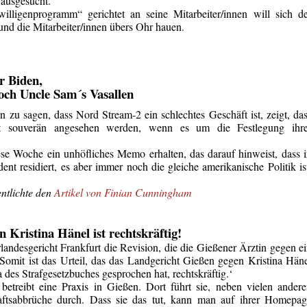
 ausgesucht.
illigenprogramm“ gerichtet an seine Mitarbeiter/innen will sich d
nd die Mitarbeiter/innen übers Ohr hauen.
 Biden,
och Uncle Sam´s Vasallen
u sagen, dass Nord Stream-2 ein schlechtes Geschäft ist, zeigt, da
cht souverän angesehen werden, wenn es um die Festlegung ihre
se Woche ein unhöfliches Memo erhalten, das darauf hinweist, dass 
nt residiert, es aber immer noch die gleiche amerikanische Politik is
entlichte den
Artikel von Finian Cunningham
n Kristina Hänel ist rechtskräftig!
andesgericht Frankfurt die Revision, die die Gießener Ärztin gegen e
. Somit ist das Urteil, das das Landgericht Gießen gegen Kristina Hän
des Strafgesetzbuches gesprochen hat, rechtskräftig.‘
 betreibt eine Praxis in Gießen. Dort führt sie, neben vielen ander
ftsabbrüche durch. Dass sie das tut, kann man auf ihrer Homepag