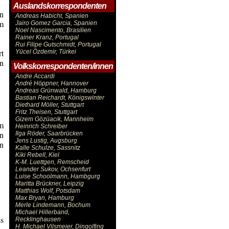
Auslandskorrespondenten
on
Andreas Habicht, Spanien
m
Jairo Gomez Garcia, Spanien
Noel Nascimento, Brasilien
Rainer Kranz, Portugal
Rui Filipe Gutschmidt, Portugal
rt
Yücel Özdemir, Türkei
en
Volkskorrespondenten/innen
Andre Accardi
André Höppner, Hannover
Andreas Grünwald, Hamburg
Bastian Reichardt, Königswinter
Diethard Möller, Stuttgart
Fritz Theisen, Stuttgart
Gizem Gözüacik, Mannheim
im
Heinrich Schreiber
n
Ilga Röder, Saarbrücken
Jens Lustig, Augsburg
n
Kalle Schulze, Sassnitz
Kiki Rebell, Kiel
K-M. Luettgen, Remscheid
Leander Sukov, Ochsenfurt
Luise Schoolmann, Hambgurg
Maritta Brückner, Leipzig
Matthias Wolf, Potsdam
Max Bryan, Hamburg
Merle Lindemann, Bochum
Michael Hillerband,
s
Recklinghausen
H. Michael Vilsmeier, Dingolfing