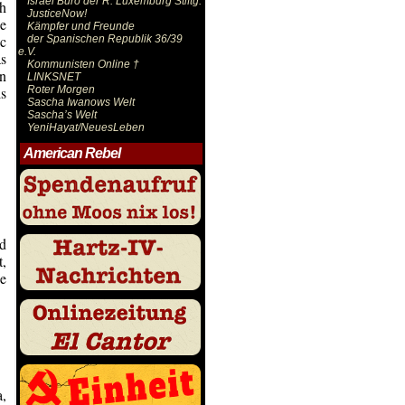
Israel Büro der R. Luxemburg Stiftg.
h
JusticeNow!
he
Kämpfer und Freunde
c
der Spanischen Republik 36/39
e.V.
s
Kommunisten Online †
en
LINKSNET
s
Roter Morgen
Sascha Iwanows Welt
Sascha’s Welt
YeniHayat/NeuesLeben
American Rebel
nd
t,
e
a,