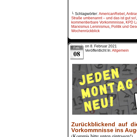
└ Schlagwörter:
AmericanRebel
,
Antira
Straße umbenannt – und das ist gut so!
kommentierbare Vorkommnisse
,
KPD L
Marxismus Leninismus
,
Politik und Ges
Wochenrückblick
on
8. Februar 2021
Feb.
Veröffentlicht In:
Allgemein
08
Zurückblickend auf di
Vorkommnisse ins Auge g
(Kommis bitte unten eintragen!)