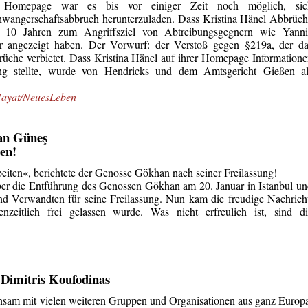
er Homepage war es bis vor einiger Zeit noch möglich, sic
chwangerschaftsabbruch herunterzuladen. Dass Kristina Hänel Abbrüc
er 10 Jahren zum Angriffsziel von Abtreibungsgegnern wie Yanni
r angezeigt haben. Der Vorwurf: der Verstoß gegen §219a, der da
üche verbietet. Dass Kristina Hänel auf ihrer Homepage Information
ng stellte, wurde von Hendricks und dem Amtsgericht Gießen al
iHayat/NeuesLeben
han Güneş
sen!
arbeiten«, berichtete der Genosse Gökhan nach seiner Freilassung!
ber die Entführung des Genossen Gökhan am 20. Januar in Istanbul u
d Verwandten für seine Freilassung. Nun kam die freudige Nachrich
zeitlich frei gelassen wurde. Was nicht erfreulich ist, sind di
t Dimitris Koufodinas
einsam mit vielen weiteren Gruppen und Organisationen aus ganz Europ