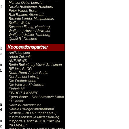
Monika Oette, Leipzig
er
Nicola Hofediener, Hamburg
Peter Vauel, Essen
Ralf Ripken, Altenstadt
Ricardo Lerida, Maspalomas
Steffen Weise
Susanne Fiebig, Hamburg
Wolfgang Huste, Ahrweiler
Wolfgang Müller, Hamburg
Quasi B., Dresden
Kooperationspartner
ss
r
Antikrieg.com
Arbeit-Zukunft
ANF NEWS
in
Berlin Bulletin by Victor Grossman
t,
BIP jetzt BLOG
Dean-Reed-Archiv-Berlin
Der Stachel Leipzig
Die Freiheitsliebe
Die Welt vor 50 Jahren
Einheit-ML
EINHEIT & KAMPF
Egers Worte – Der Schwarze Kanal
El Cantor
in
Hartz-IV-Nachrichten
el
Harald Pflueger international
Hosteni – INFO (nur per eMail)
Informationsstelle Militarisierung
en
Infoportal f. antif. Kult. u. Polit. M/P
e
INFO-WELT