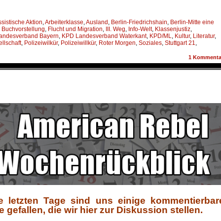
ssistische Aktion
,
Arbeiterklasse
,
Ausland
,
Berlin-Friedrichshain
,
Berlin-Mitte eine
,
Buchvorstellung
,
Flucht und Migration
,
III. Weg
,
Info-Welt
,
Klassenjustiz
,
andesverband Bayern
,
KPD Landesverband Waterkant
,
KPD/ML
,
Kultur
,
Literatur
,
ellschaft
,
Polizeiwilkür
,
Polizeiwillkür
,
Roter Morgen
,
Soziales
,
Stuttgart 21
,
1
Kommenta
e letzten Tage sind uns einige kommentierbar
efallen, die wir hier zur Diskussion stellen.