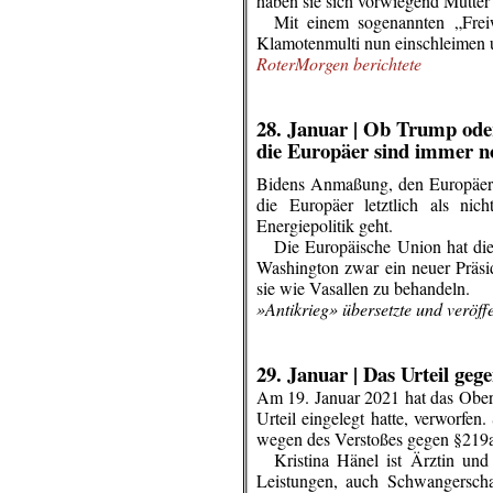
haben sie sich vorwiegend Mütter
…
Mit einem sogenannten „Freiw
Klamotenmulti nun einschleimen u
RoterMorgen berichtete
.
.
28. Januar |
Ob Trump oder
die Europäer sind immer n
Bidens Anmaßung, den Europäern z
die Europäer letztlich als ni
Energiepolitik geht.
…
Die Europäische Union hat die
Washington zwar ein neuer Präside
sie wie Vasallen zu behandeln.
»Antikrieg» übersetzte und veröff
.
.
29. Januar |
Das Urteil gege
Am 19. Januar 2021 hat das Oberl
Urteil eingelegt hatte, verworfen
wegen des Verstoßes gegen §219a 
…
Kristina Hänel ist Ärztin und
Leistungen, auch Schwangerscha