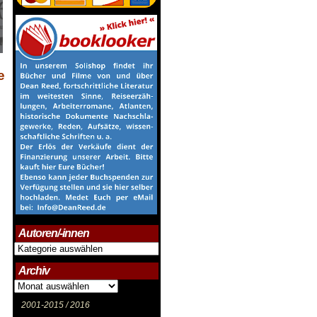
e
Autoren/-innen
Autoren/-
innen
Archiv
Archiv
2001-2015 /
2016