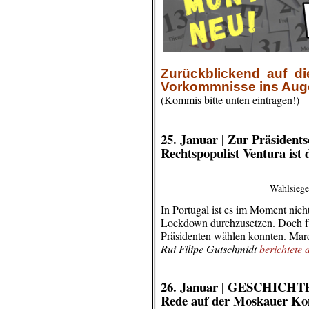
Zurückblickend auf di
Vorkommnisse ins Auge g
(Kommis bitte unten eintragen!)
.
.
.
25. Januar |
Zur Präsidents
Rechtspopulist Ventura ist 
Wahlsiege
In Portugal ist es im Moment nich
Lockdown durchzusetzen. Doch für
Präsidenten wählen konnten. Marce
Rui Filipe Gutschmidt
berichtete 
.
.
26. Januar |
GESCHICHT
Rede auf der Moskauer Konf