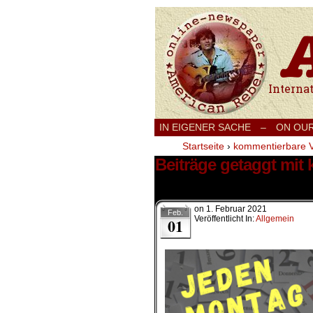
International
IN EIGENER SACHE
–
ON OU
Startseite
›
kommentierbare 
Beiträge getaggt mi
65 Ergebnisse.
on
1. Februar 2021
Feb.
Veröffentlicht In:
Allgemein
01