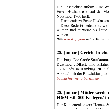
Die Geschichtsplattform »Die Wel
Enver Hoxha die er auf der Mo
November 1960 hielt.
…
Darin entlarvt Enver Hoxha erne
…
Diese Rede ist bedeutend, wei
wurden und teilweise bis heute
werden.
Bitte
lesst dazu mehr
auf: »Die Welt v
.
.
28. Januar |
Gericht brich
Hamburg. Die Große Strafkammer
Dezember eröffnete Pilotverfah
G20-Gipfel in Hamburg 2017 ab
Abbruch mit der Entwicklung de
beobachter-news berichtete
.
.
28. Januar | Mütter werden 
H&M will 800 Kollegen/-in
Der Klamottenkonzern Hennes & 