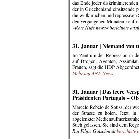
das Ende jeder diskriminierenden
der in Griechenland einsitzende p
die willkürlichen und repressiven 
den vergangenen Monaten konfront
»Rote Hilfe news« berichtete ausf
.
.
31. Januar |
Niemand von un
Im Zentrum der Repression in de
auf Drogen, Agenten, Assimilati
Frauen, sagt die HDP-Abgeordne
Mehr auf ANF-News
.
.
31. Januar |
Das leere Vers
Präsidenten Portugals – Ob
Marcelo Rebelo de Sousa, der wie
der Strasse zu holen. Jetzt, in
abgelenkter Medienaufmerksamkei
Stich gelassen. Sie sind dem Rege
Rui Filipe Gutschmidt
berichtete 