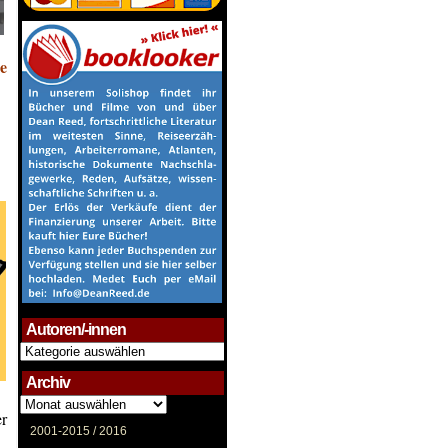
e
Autoren/-innen
Autoren/-
innen
Archiv
Archiv
er
2001-2015 /
2016