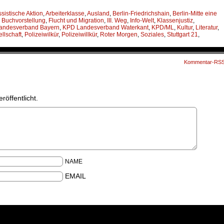
ssistische Aktion
,
Arbeiterklasse
,
Ausland
,
Berlin-Friedrichshain
,
Berlin-Mitte eine
,
Buchvorstellung
,
Flucht und Migration
,
III. Weg
,
Info-Welt
,
Klassenjustiz
,
andesverband Bayern
,
KPD Landesverband Waterkant
,
KPD/ML
,
Kultur
,
Literatur
,
ellschaft
,
Polizeiwilkür
,
Polizeiwillkür
,
Roter Morgen
,
Soziales
,
Stuttgart 21
,
Kommentar-RS
röffentlicht.
NAME
EMAIL