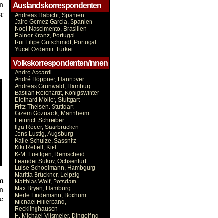
en
Auslandskorrespondenten
er
Andreas Habicht, Spanien
Jairo Gomez Garcia, Spanien
Noel Nascimento, Brasilien
Rainer Kranz, Portugal
Rui Filipe Gutschmidt, Portugal
Yücel Özdemir, Türkei
Volkskorrespondenten/innen
Andre Accardi
André Höppner, Hannover
Andreas Grünwald, Hamburg
Bastian Reichardt, Königswinter
Diethard Möller, Stuttgart
Fritz Theisen, Stuttgart
Gizem Gözüacik, Mannheim
Heinrich Schreiber
Ilga Röder, Saarbrücken
Jens Lustig, Augsburg
Kalle Schulze, Sassnitz
Kiki Rebell, Kiel
K-M. Luettgen, Remscheid
Leander Sukov, Ochsenfurt
Luise Schoolmann, Hambgurg
Maritta Brückner, Leipzig
um
Matthias Wolf, Potsdam
in
Max Bryan, Hamburg
Merle Lindemann, Bochum
he
Michael Hillerband,
Recklinghausen
H. Michael Vilsmeier, Dingolfing