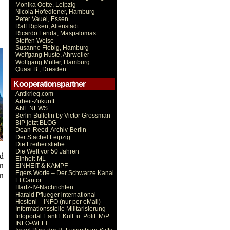
Monika Oette, Leipzig
Nicola Hofediener, Hamburg
Peter Vauel, Essen
Ralf Ripken, Altenstadt
Ricardo Lerida, Maspalomas
Steffen Weise
Susanne Fiebig, Hamburg
Wolfgang Huste, Ahrweiler
Wolfgang Müller, Hamburg
Quasi B., Dresden
Kooperationspartner
Antikrieg.com
Arbeit-Zukunft
ANF NEWS
Berlin Bulletin by Victor Grossman
BIP jetzt BLOG
Dean-Reed-Archiv-Berlin
Der Stachel Leipzig
Die Freiheitsliebe
Die Welt vor 50 Jahren
nd
Einheit-ML
en
EINHEIT & KAMPF
n
Egers Worte – Der Schwarze Kanal
El Cantor
Hartz-IV-Nachrichten
Harald Pflueger international
Hosteni – INFO (nur per eMail)
Informationsstelle Militarisierung
Infoportal f. antif. Kult. u. Polit. M/P
INFO-WELT