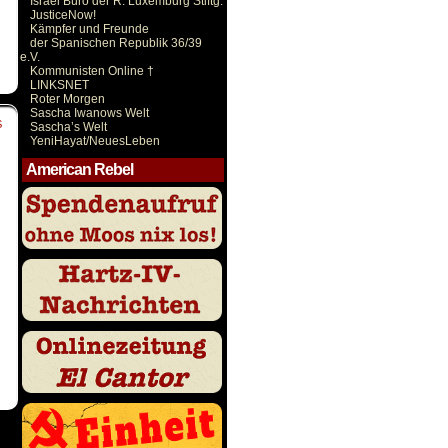
Israel Büro der R. Luxemburg Stiftg.
JusticeNow!
Kämpfer und Freunde
der Spanischen Republik 36/39
e.V.
Kommunisten Online †
LINKSNET
Roter Morgen
Sascha Iwanows Welt
S
Sascha’s Welt
YeniHayat/NeuesLeben
American Rebel