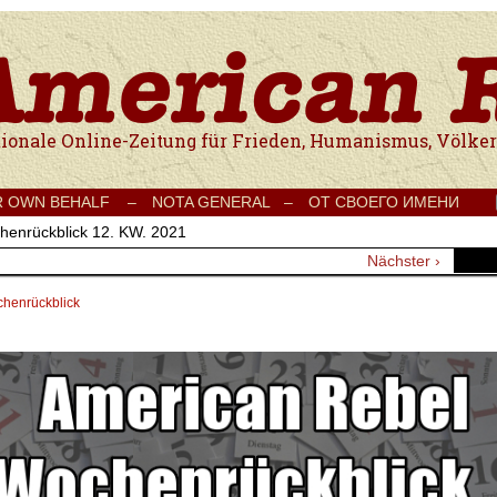
e Onlinezeitung für Frieden, Humanismus, Völkerverständigung und Kul
R OWN BEHALF –
NOTA GENERAL –
ОТ СВОЕГО ИМЕНИ
henrückblick 12. KW. 2021
Nächster ›
henrückblick