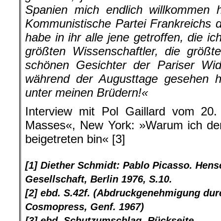
Spanien mich endlich willkommen h
Kommunistische Partei Frankreichs d
habe in ihr alle jene getroffen, die 
größten Wissenschaftler, die größt
schönen Gesichter der Pariser Wid
während der Augusttage gesehen 
unter meinen Brüdern!«
Interview mit Pol Gaillard vom 20
Masses«, New York: »Warum ich der
beigetreten bin« [3]
[1] Diether Schmidt: Pablo Picasso. Hen
Gesellschaft, Berlin 1976, S.10.
[2] ebd. S.42f. (Abdruckgenehmigung du
Cosmopress, Genf. 1967)
[3] ebd. Schutzumschlag, Rückseite.