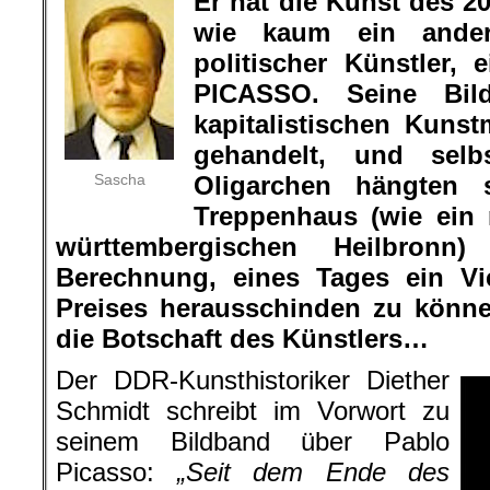
Er hat die Kunst des 2
wie kaum ein ande
politischer Künstler
PICASSO. Seine Bi
kapitalistischen Kuns
gehandelt, und selb
Sascha
Oligarchen hängten 
Treppenhaus (wie ein 
württembergischen Heilbronn)
Berechnung, eines Tages ein Vi
Preises herausschinden zu könn
die Botschaft des Künstlers…
Der DDR-Kunsthistoriker Diether
Schmidt schreibt im Vorwort zu
seinem Bildband über Pablo
Picasso:
„Seit dem Ende des