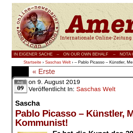
Internationale Onlinezeitung für Frieden
IN EIGENER SACHE
–
ON OUR OWN BEHALF –
NOTA
Startseite
›
Saschas Welt
›
– Pablo Picasso – Künstler, M
« Erste
on
9. August 2019
Aug.
09
Veröffentlicht In:
Saschas Welt
Sascha
Pablo Picasso – Künstler, 
Kommunist!
.