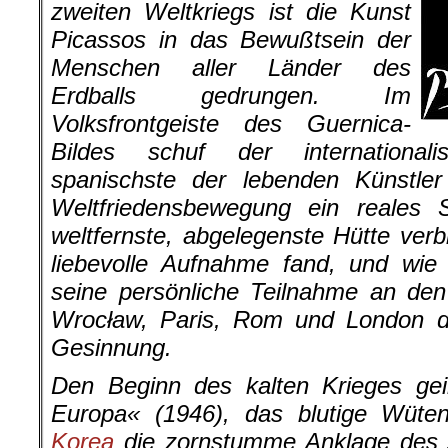
zweiten Weltkriegs ist die Kunst
Picassos in das Bewußtsein der
Menschen aller Länder des
Erdballs gedrungen. Im
Volksfrontgeiste des Guernica-
Bildes schuf der inter­national
spanischste der lebenden Künstle
Weltfriedensbewegung ein reales S
weltfernste, abgelegenste Hütte verb
liebevolle Aufnahme fand, und wie
seine persönliche Teilnahme an de
Wrocław
, Paris, Rom und London d
Gesinnung.
Den Beginn des kalten Krieges gei
Europa« (1946), das blutige Wüt
Korea
die zornstumme Anklage des »