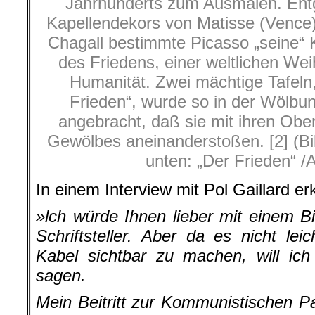
Jahrhunderts zum Ausmalen. Entg
Kapellendekors von Matisse (Vence)
Chagall bestimmte Picasso „seine“ 
des Friedens, einer weltlichen We
Humanität. Zwei mächtige Tafeln,
Frieden“, wurde so in der Wölbun
angebracht, daß sie mit ihren Obe
Gewölbes aneinanderstoßen. [2] (Bil
unten: „Der Frieden“ /
In einem Interview mit Pol Gaillard er
»lch würde Ihnen lieber mit einem Bi
Schriftsteller. Aber da es nicht lei
Kabel sichtbar zu machen, will ic
sagen.
Mein Beitritt zur Kommunistischen Par