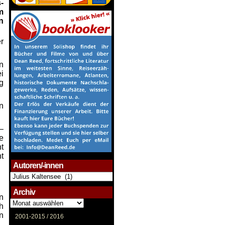
-
m
n
r
n
i
g
n
–
e
t
t
Autoren/-innen
Autoren/-
innen
Archiv
n
Archiv
h
n
2001-2015 /
2016