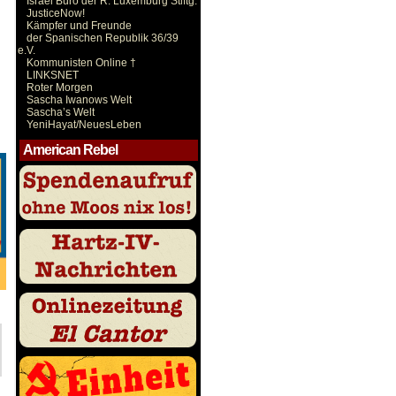
Israel Büro der R. Luxemburg Stiftg.
JusticeNow!
Kämpfer und Freunde
der Spanischen Republik 36/39
e.V.
Kommunisten Online †
LINKSNET
Roter Morgen
Sascha Iwanows Welt
Sascha’s Welt
YeniHayat/NeuesLeben
American Rebel