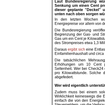
Laut Bundesregierung würd
Senkung um einen Cent pro
dieser geplante “Deckel” 
unten nach oben sorgen wü
In den letzten Wochen wu
Energiepreise vor allem von d
Die Bundesregierung veröffe
Begrenzung der Gas- und Str
Gas um ein Cent je Kilowatts
des Strompreises etwa 1,3 Mil
Daraus
ergibt sich
eine Entlas
Einfamilienhaushalt und circa 
Die tatsächlichen Mehraus
Erhöhungen um 10 Cent pr
Seltenheit. Wer bei Check24 
pro Kilowattstunde. Solche 
abgefedert.
.
Wer wird eigentlich unterstü
Zudem muss bei einem solc
Wirklichkeit keineswegs die 
einfach die von den Energiek
Steuergeldern, um die Verbrau