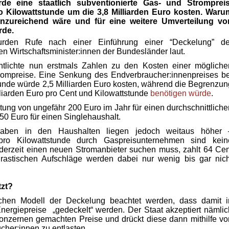
e eine staatlich subventionierte Gas- und Strompreis
 Kilowattstunde um die 3,8 Milliarden Euro kosten. Waru
unzureichend wäre und für eine weitere Umverteilung vo
rde.
rden Rufe nach einer Einführung einer “Deckelung” de
en Wirtschaftsminister:innen der Bundesländer laut.
ntlichte nun erstmals Zahlen zu den Kosten einer mögliche
ompreise. Eine Senkung des Endverbraucher:innenpreises be
tunde würde 2,5 Milliarden Euro kosten, während die Begrenzun
liarden Euro pro Cent und Kilowattstunde
benötigen würde
.
tung von ungefähr 200 Euro im Jahr für einen durchschnittliche
50 Euro für einen Singlehaushalt.
gaben in den Haushalten liegen jedoch weitaus höher 
o Kilowattstunde durch Gaspreisunternehmen sind kein
derzeit einen neuen Stromanbieter suchen muss, zahlt 64 Cen
drastischen Aufschläge werden dabei nur wenig bis gar nich
tzt?
hen Modell der Deckelung beachtet werden, dass damit i
Energiepreise „gedeckelt“ werden. Der Staat akzeptiert nämlic
onzernen gemachten Preise und drückt diese dann mithilfe vo
cher:innen zu entlasten.