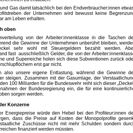
m und Gas damit tatsächlich bei den Endverbraucher:innen etwas
rofitstreben der Unternehmen wird bewusst keine Begrenzun
gar am Leben erhalten.
ch oben
verteilung von der Arbeiter:innenklasse in die Taschen de
rend die Gewinne der Unternehmen unberührt bleiben, werde
ckel sehr wohl mit Steuergeldern bezahlt werden. Abe
and fast ausschließlich Gelder, die von der Arbeiter:innenklass
ne und Superreiche holen sich diese Subventionen zurück ode
schlupflöchern erst gar nicht.
ren also unsere eigene Entlastung, während die Gewinne de
er steigen. Zusammen mit der Gasumlage, der Verstaatlichun
den 100 Milliarden für die Bundeswehr reiht sich dieser „Deckel
nahmen der Bundesregierung ein, die für eine kontinuierlich
 oben sorgen werden.
 der Konzerne
er Energiepreise würde den Hebel bei den Profiteur:innen de
rgen, dass die Preise auf Kosten der Monopolprofite gesenk
staatliche Zuschüsse nicht mit mehr Schulden sondern durc
eichen finanziert werden müssten.