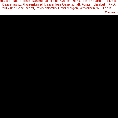
erklasse
,
Bourgeoisie
,
Das kapitalistische System
,
Die Queen
,
England
,
Ernst Aust
,
x
,
Klassenjustiz
,
Klassenkampf
,
klassenlose Gesellschaft
,
Königin Elisabeth
,
KPD
,
,
Politik und Gesellschaft
,
Revisionismus
,
Roter Morgen
,
verstorben
,
W. I. Lenin
Commen