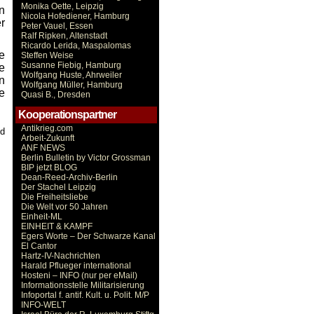
Monika Oette, Leipzig
n
Nicola Hofediener, Hamburg
r
Peter Vauel, Essen
Ralf Ripken, Altenstadt
Ricardo Lerida, Maspalomas
e
Steffen Weise
Susanne Fiebig, Hamburg
e
Wolfgang Huste, Ahrweiler
n
Wolfgang Müller, Hamburg
e
Quasi B., Dresden
Kooperationspartner
Antikrieg.com
d
Arbeit-Zukunft
ANF NEWS
Berlin Bulletin by Victor Grossman
BIP jetzt BLOG
Dean-Reed-Archiv-Berlin
Der Stachel Leipzig
Die Freiheitsliebe
Die Welt vor 50 Jahren
Einheit-ML
EINHEIT & KAMPF
Egers Worte – Der Schwarze Kanal
El Cantor
Hartz-IV-Nachrichten
Harald Pflueger international
Hosteni – INFO (nur per eMail)
Informationsstelle Militarisierung
Infoportal f. antif. Kult. u. Polit. M/P
INFO-WELT