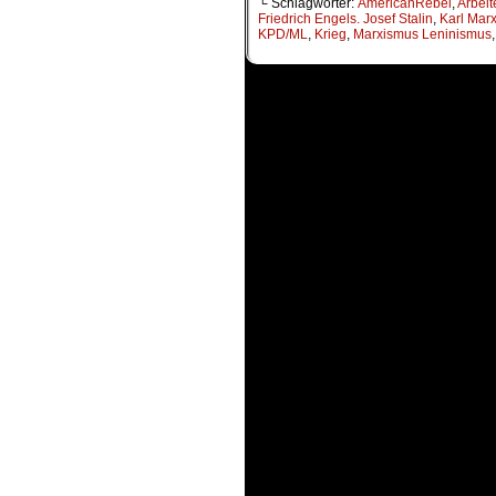
└ Schlagwörter:
AmericanRebel
,
Arbeit
Friedrich Engels. Josef Stalin
,
Karl Mar
KPD/ML
,
Krieg
,
Marxismus Leninismus