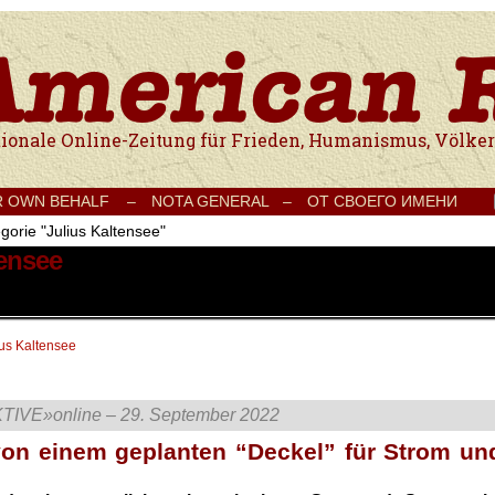
e Onlinezeitung für Frieden, Humanismus, Völkerverständigung und Kul
R OWN BEHALF –
NOTA GENERAL –
ОТ СВОЕГО ИМЕНИ
egorie "Julius Kaltensee"
tensee
ius Kaltensee
TIVE»online – 29. September 2022
von einem geplanten “Deckel” für Strom un