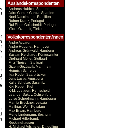
Auslandskorrespondenten
,
Andreas Habicht, Spanien
g
Jairo Gomez Garcia, Spanien
Noel Nascimento, Brasilien
Rainer Kranz, Portugal
Rui Filipe Gutschmidt, Portugal
Yücel Özdemir, Türkei
r
Volkskorrespondenten/innen
n
Andre Accardi
r
André Höppner, Hannover
Andreas Grünwald, Hamburg
e
Bastian Reichardt, Königswinter
r
Diethard Möller, Stuttgart
Fritz Theisen, Stuttgart
Gizem Gözüacik, Mannheim
r
Heinrich Schreiber
g
Ilga Röder, Saarbrücken
Jens Lustig, Augsburg
“
Kalle Schulze, Sassnitz
e
Kiki Rebell, Kiel
K-M. Luettgen, Remscheid
Leander Sukov, Ochsenfurt
Luise Schoolmann, Hambgurg
Maritta Brückner, Leipzig
Matthias Wolf, Potsdam
r
Max Bryan, Hamburg
t
Merle Lindemann, Bochum
h
Michael Hillerband,
Recklinghausen
H. Michael Vilsmeier, Dingolfing