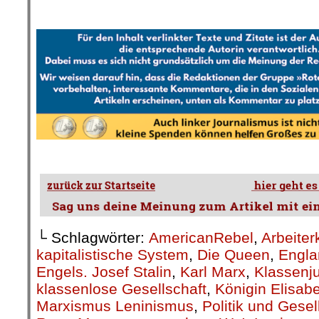
.
└ Schlagwörter:
AmericanRebel
,
Arbeiter
kapitalistische System
,
Die Queen
,
Engla
Engels. Josef Stalin
,
Karl Marx
,
Klassenju
klassenlose Gesellschaft
,
Königin Elisab
Marxismus Leninismus
,
Politik und Gesel