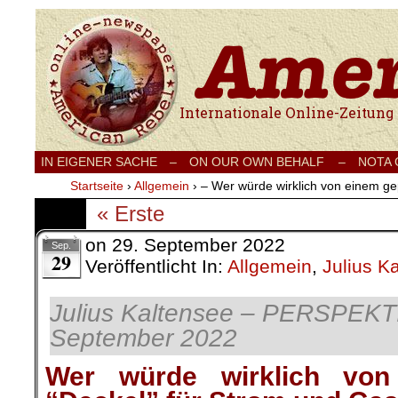
Internationale Onlinezeitung für Frieden
IN EIGENER SACHE
–
ON OUR OWN BEHALF –
NOTA
Startseite
›
Allgemein
›
– Wer würde wirklich von einem gep
« Erste
on
29. September 2022
Sep.
29
Veröffentlicht In:
Allgemein
,
Julius K
Julius Kaltensee – PERSPEKTI
September 2022
Wer würde wirklich von