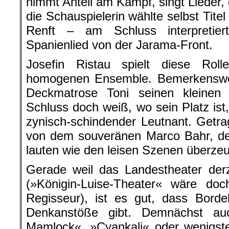
nimmt Anteil am Kampf, singt Lieder,
die Schauspielerin wählte selbst Tit
Renft – am Schluss interpretier
Spanienlied von der Jarama-Front.
Josefin Ristau spielt diese Rol
homogenen Ensemble. Bemerkenswer
Deckmatrose Toni seinen kleine
Schluss doch weiß, wo sein Platz is
zynisch-schindender Leutnant. Getra
von dem souveränen Marco Bahr, de
lauten wie den leisen Szenen überzeu
Gerade weil das Landestheater der
(»Königin-Luise-Theater« wäre doc
Regisseur), ist es gut, dass Bord
Denkanstöße gibt. Demnächst au
Mamlock«, »Cyankali« oder wenigst