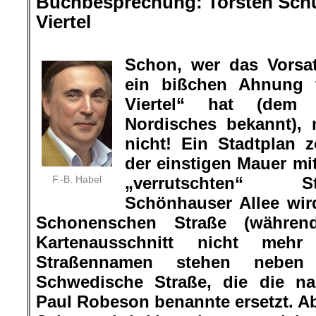
Buchbesprechung: Torsten Schu
Viertel
.
Schon, wer das Vorsat
ein bißchen Ahnung 
Viertel“ hat (dem 
Nordisches bekannt),
nicht! Ein Stadtplan z
der einstigen Mauer mi
F.-B. Habel
„verrutschten“ 
Schönhauser Allee wir
Schonenschen Straße (währe
Kartenausschnitt nicht mehr
Straßennamen stehen neben 
Schwedische Straße, die die na
Paul Robeson benannte ersetzt. 