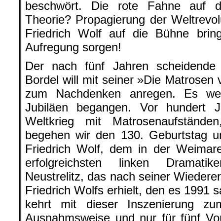
beschwört. Die rote Fahne auf d
Theorie? Propagierung der Weltrevo
Friedrich Wolf auf die Bühne brin
Aufregung sorgen!
Der nach fünf Jahren scheidende O
Bordel will mit seiner »Die Matrosen
zum Nachdenken anregen. Es wer
Jubiläen begangen. Vor hundert 
Weltkrieg mit Matrosenaufständ
begehen wir den 130. Geburtstag u
Friedrich Wolf, dem in der Weimar
erfolgreichsten linken Dramati
Neustrelitz, das nach seiner Wieder
Friedrich Wolfs erhielt, den es 1991 
kehrt mit dieser Inszenierung z
Ausnahmsweise und nur für fünf Vor