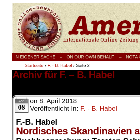
Internationale Onlinezeitung für Frieden
IN EIGENER SACHE
–
ON OUR OWN BEHALF –
NOTA
Startseite
›
F. - B. Habel
›
Seite 2
Archiv für F. – B. Habel
25 Ergebnisse.
on
8. April 2018
Apr.
08
Veröffentlicht In:
F. - B. Habel
F.-B. Habel
Nordisches Skandinavien a