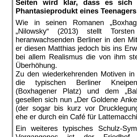
Seiten wird klar, dass es sich
Phantasieprodukt eines Teenagers
Wie in seinen Romanen „Boxhage
„Nilowsky“ (2013) stellt Torst
heranwachsenden Berliner in den Mitt
er diesen Matthias jedoch bis ins Er
bei allem Realismus die von ihm st
Überhöhung.
Zu den wiederkehrenden Motiven in
die typischen Berliner Kneipe
(Boxhagener Platz) und dem „Ba
gesellen sich nun „Der Goldene Anke
(der sogar bis kurz vor Drucklegun
ehe er durch ein Café für Lattemacchi
Ein weiteres typisches Schulz-Symb
Vergangenes ist der Friedhof