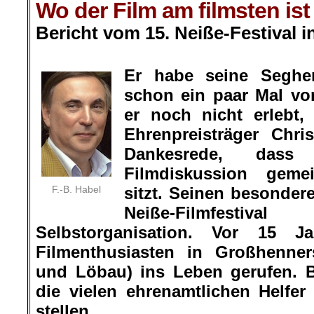
Wo der Film am filmsten ist
Bericht vom 15. Neiße-Festival
i
.
Er habe seine Segher
schon ein paar Mal vor
er noch nicht erlebt,
Ehrenpreisträger Chri
Dankesrede, das
Filmdiskussion gem
F.-B. Habel
sitzt. Seinen besonde
Neiße-Filmfes
Selbstorganisation. Vor 15 
Filmenthusiasten in Großhenner
und Löbau) ins Leben gerufen. 
die vielen ehrenamtlichen Helfer
stellen.