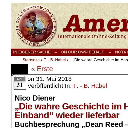
Internationale Onlinezeitung für Frieden
IN EIGENER SACHE
–
ON OUR OWN BEHALF –
NOTA
Startseite
›
F. - B. Habel
›
– „Die wahre Geschichte im Hard
« Erste
on
31. Mai 2018
Mai
31
Veröffentlicht In:
F. - B. Habel
Nico Diener
„Die wahre Geschichte im
Einband“
wieder lieferbar
Buchbesprechung „Dean Reed –