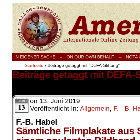
Internationale Onlinezeitung für Frieden
IN EIGENER SACHE
–
ON OUR OWN BEHALF –
NOTA
Startseite
›
Beiträge getaggt mit "DEFA-Stiftung"
Beiträge getaggt mit DEFA-S
1 Ergebnis.
on
13. Juni 2019
Juni
13
Veröffentlicht In:
Allgemein
,
F. - B. H
F.-B. Habel
Sämtliche Filmplakate aus