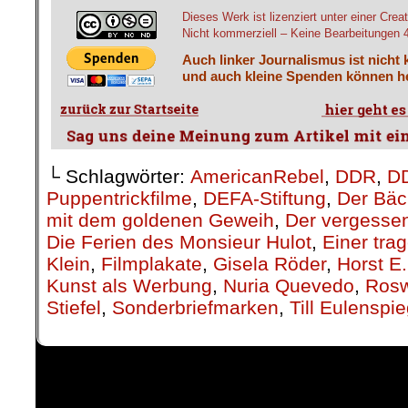
Dieses Werk ist lizenziert unter einer C
Nicht kommerziell – Keine Bearbeitungen 4.
Auch linker Journalismus ist nicht 
und auch kleine Spenden können he
└ Schlagwörter:
AmericanRebel
,
DDR
,
DD
Puppentrickfilme
,
DEFA-Stiftung
,
Der Bäc
mit dem goldenen Geweih
,
Der vergesse
Die Ferien des Monsieur Hulot
,
Einer tra
Klein
,
Filmplakate
,
Gisela Röder
,
Horst E.
Kunst als Werbung
,
Nuria Quevedo
,
Rosw
Stiefel
,
Sonderbriefmarken
,
Till Eulenspie