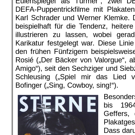
Eulenspiegel als Türmer“, zwei DE
DEFA-Puppentrickfilme mit Plakaten
Karl Schrader und Werner Klemke. 
beispielhaft für die Tendenz, heitere
illustrieren zu lassen, wobei ger
Karikatur festgelegt war. Diese Lini
den frühen Fünfzigern beispielswei
Rosié („Der Bäcker von Valorgue“, a
Amigo“), seit den Sechziger und Sie
Schleusing („Spiel mir das Lied
Bofinger („Sing, Cowboy, sing!“).
Besonder
bis 1964
Geffers,
Plakatges
Dass daru