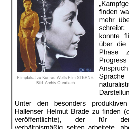
„Kampfg
finden w
mehr übe
schreibt:
konnte f
über die
Phase 
Progres
Anspruch
Sprache 
Filmplakat zu Konrad Wolfs Film STERNE.
Bild: Archiv Gundlach
naturalis
Darstellu
Unter den besonders produktiven 
Hallenser Helmut Brade zu finden (
veröffentlichte), der für den
verhältnismäßig selten arbeitete, a