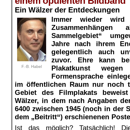
einem opulenten Bildband
Ein Wälzer der Entdeckungen
Immer wieder wir
Zusammenhängen al
Sammelgebiet“ umge
Jahre nach ihrem En
gelegentlich auch u
zuvor. Ehre kann be
F.-B. Habel
Plakatkunst wegen i
Formensprache einleg
im öffentlichen Raum nur noch 
Gebiet des Filmplakats beweist
Wälzer, in dem nach Angaben der
6400 zwischen 1945 (noch in der 
dem „Beitritt“) erschienenen Poste
Ist das möglich? Tatsächlich! Di