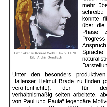
mehr übe
schreibt:
konnte f
über die
Phase 
Progres
Anspruch
Sprache 
Filmplakat zu Konrad Wolfs Film STERNE.
Bild: Archiv Gundlach
naturalis
Darstellu
Unter den besonders produktiven 
Hallenser Helmut Brade zu finden (
veröffentlichte), der für den
verhältnismäßig selten arbeitete, a
von Paul und Paula“ legendäre Motive