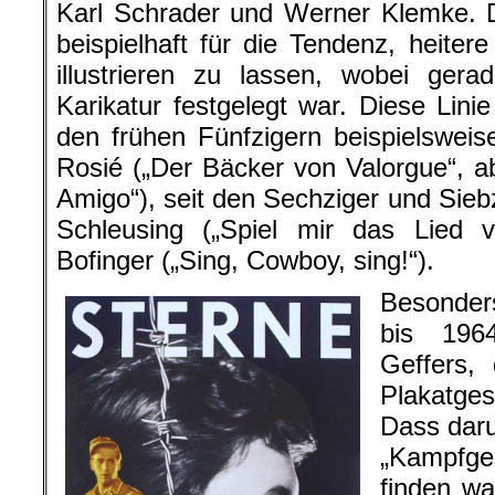
Karl Schrader und Werner Klemke. 
beispielhaft für die Tendenz, heitere
illustrieren zu lassen, wobei ger
Karikatur festgelegt war. Diese Lini
den frühen Fünfzigern beispielswei
Rosié („Der Bäcker von Valorgue“, a
Amigo“), seit den Sechziger und Sie
Schleusing („Spiel mir das Lied
Bofinger („Sing, Cowboy, sing!“).
Besonder
bis 1964
Geffers,
Plakatges
Dass daru
„Kampfg
finden w