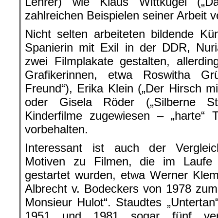
Lehrer) wie Klaus Wittkugel („D
zahlreichen Beispielen seiner Arbeit v
Nicht selten arbeiteten bildende Kün
Spanierin mit Exil in der DDR, Nu
zwei Filmplakate gestalten, allerdin
Grafikerinnen, etwa Roswitha Gr
Freund“), Erika Klein („Der Hirsch 
oder Gisela Röder („Silberne St
Kinderfilme zugewiesen – „harte“
vorbehalten.
Interessant ist auch der Vergleic
Motiven zu Filmen, die im Laufe
gestartet wurden, etwa Werner Kle
Albrecht v. Bodeckers von 1978 zum 
Monsieur Hulot“. Staudtes „Untertan
1951 und 1981 sogar fünf vers