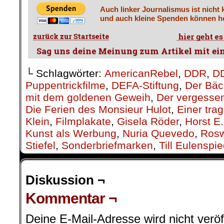
Auch linker Journalismus ist nicht 
und auch kleine Spenden können he
└ Schlagwörter:
AmericanRebel
,
DDR
,
DD
Puppentrickfilme
,
DEFA-Stiftung
,
Der Bäc
mit dem goldenen Geweih
,
Der vergesse
Die Ferien des Monsieur Hulot
,
Einer tra
Klein
,
Filmplakate
,
Gisela Röder
,
Horst E.
Kunst als Werbung
,
Nuria Quevedo
,
Rosw
Stiefel
,
Sonderbriefmarken
,
Till Eulenspie
Diskussion ¬
Kommentar ¬
Deine E-Mail-Adresse wird nicht veröff