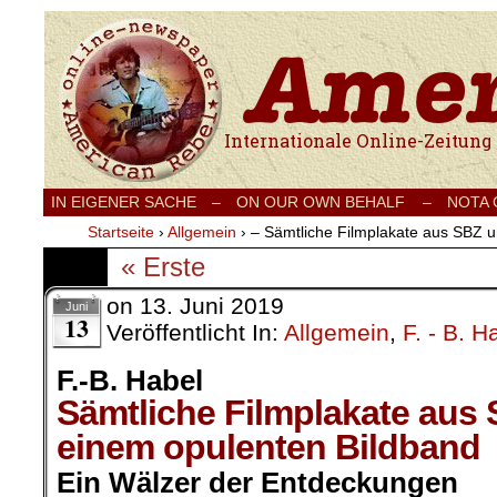
Internationale Onlinezeitung für Frieden
IN EIGENER SACHE
–
ON OUR OWN BEHALF –
NOTA
Startseite
›
Allgemein
›
– Sämtliche Filmplakate aus SBZ 
« Erste
on
13. Juni 2019
Juni
13
Veröffentlicht In:
Allgemein
,
F. - B. H
F.-B. Habel
Sämtliche Filmplakate aus
einem opulenten Bildband
Ein Wälzer der Entdeckungen