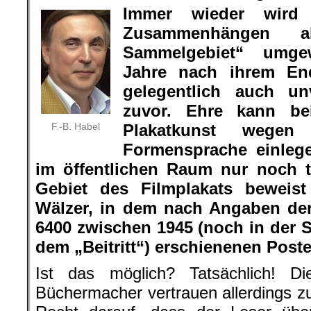
Immer wieder wir
Zusammenhängen al
Sammelgebiet“ umge
Jahre nach ihrem En
gelegentlich auch u
zuvor. Ehre kann be
F.-B. Habel
Plakatkunst wegen i
Formensprache einleg
im öffentlichen Raum nur noch 
Gebiet des Filmplakats beweist
Wälzer, in dem nach Angaben der
6400 zwischen 1945 (noch in der 
dem „Beitritt“) erschienenen Poste
Ist das möglich? Tatsächlich! Di
Büchermacher vertrauen allerdings z