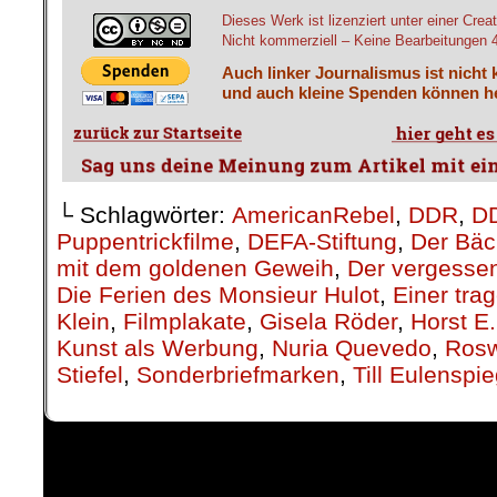
Dieses Werk ist lizenziert unter einer C
Nicht kommerziell – Keine Bearbeitungen 4.
Auch linker Journalismus ist nicht 
und auch kleine Spenden können he
└ Schlagwörter:
AmericanRebel
,
DDR
,
DD
Puppentrickfilme
,
DEFA-Stiftung
,
Der Bäc
mit dem goldenen Geweih
,
Der vergesse
Die Ferien des Monsieur Hulot
,
Einer tra
Klein
,
Filmplakate
,
Gisela Röder
,
Horst E.
Kunst als Werbung
,
Nuria Quevedo
,
Rosw
Stiefel
,
Sonderbriefmarken
,
Till Eulenspie