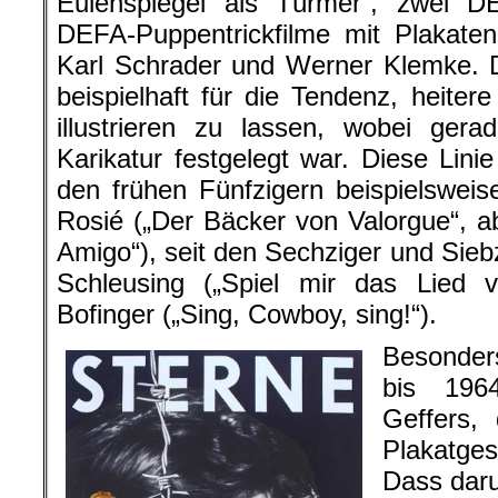
Eulenspiegel als Türmer“, zwei DE
DEFA-Puppentrickfilme mit Plakaten
Karl Schrader und Werner Klemke. 
beispielhaft für die Tendenz, heitere
illustrieren zu lassen, wobei ger
Karikatur festgelegt war. Diese Lini
den frühen Fünfzigern beispielswei
Rosié („Der Bäcker von Valorgue“, a
Amigo“), seit den Sechziger und Sie
Schleusing („Spiel mir das Lied
Bofinger („Sing, Cowboy, sing!“).
Besonder
bis 1964
Geffers,
Plakatges
Dass daru