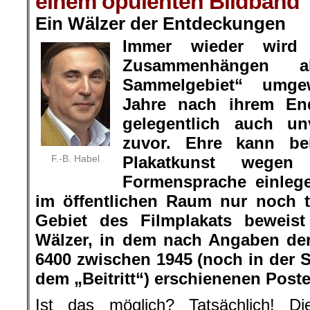
einem opulenten Bildband
Ein Wälzer der Entdeckungen
Immer wieder wir
Zusammenhängen al
Sammelgebiet“ umge
Jahre nach ihrem En
gelegentlich auch u
zuvor. Ehre kann be
F.-B. Habel
Plakatkunst wegen i
Formensprache einleg
im öffentlichen Raum nur noch 
Gebiet des Filmplakats beweist
Wälzer, in dem nach Angaben der
6400 zwischen 1945 (noch in der 
dem „Beitritt“) erschienenen Poste
Ist das möglich? Tatsächlich! Di