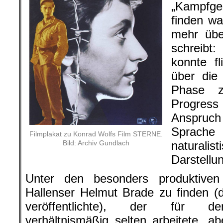
„Kampfg
finden w
mehr übe
schreibt:
konnte f
über die
Phase 
Progres
Anspruch
Sprache 
Filmplakat zu Konrad Wolfs Film STERNE.
Bild: Archiv Gundlach
naturalis
Darstellu
Unter den besonders produktiven 
Hallenser Helmut Brade zu finden (
veröffentlichte), der für den
verhältnismäßig selten arbeitete, a