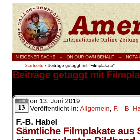
Internationale Onlinezeitung für Frieden
IN EIGENER SACHE
–
ON OUR OWN BEHALF –
NOTA
Startseite
›
Beiträge getaggt mit "Filmplakate"
Beiträge getaggt mit Filmpl
1 Ergebnis.
on
13. Juni 2019
Juni
13
Veröffentlicht In:
Allgemein
,
F. - B. H
F.-B. Habel
Sämtliche Filmplakate aus