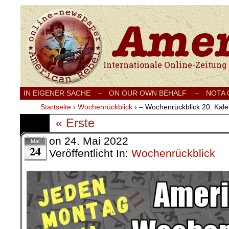
Internationale Onlinezeitung für Frieden
IN EIGENER SACHE
–
ON OUR OWN BEHALF –
NOTA
Startseite
›
Wochenrückblick
›
– Wochenrückblick 20. Kal
« Erste
on
24. Mai 2022
Mai
24
Veröffentlicht In:
Wochenrückblick