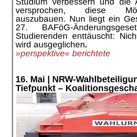
Studium verbessern und die 
versprochen, diese Mögl
auszubauen. Nun liegt ein Ges
27. BAFöG-Änderungsges
Studierenden enttäuscht: Nicht
wird ausgeglichen
.
»perspektive« berichtete
.
.
16. Mai |
NRW-Wahlbeteiligun
Tiefpunkt – Koalitionsgesch