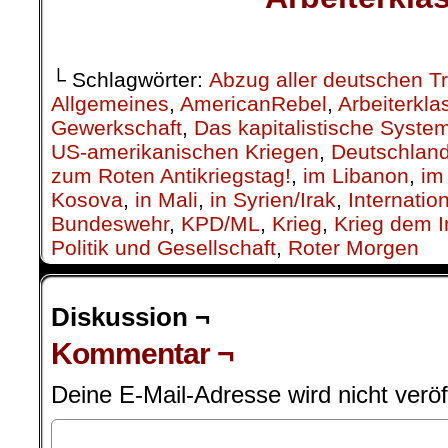
.
└ Schlagwörter:
Abzug aller deutschen T
Allgemeines
,
AmericanRebel
,
Arbeiterkla
Gewerkschaft
,
Das kapitalistische Syste
US-amerikanischen Kriegen
,
Deutschland
zum Roten Antikriegstag!
,
im Libanon
,
im
Kosova
,
in Mali
,
in Syrien/Irak
,
Internatio
Bundeswehr
,
KPD/ML
,
Krieg
,
Krieg dem In
Politik und Gesellschaft
,
Roter Morgen
Diskussion ¬
Kommentar ¬
Deine E-Mail-Adresse wird nicht veröff