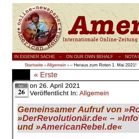
Internationale Onlinezeitung für Frieden
IN EIGENER SACHE
–
ON OUR OWN BEHALF –
NOTA
Startseite
›
Allgemein
›
– Heraus zum Roten 1. Mai 2021!
« Erste
on
26. April 2021
Apr.
26
Veröffentlicht In:
Allgemein
Gemeinsamer Aufruf von »
Ro
»
DerRevolutionär.de
« – »
Inf
und »
AmericanRebel.de
«