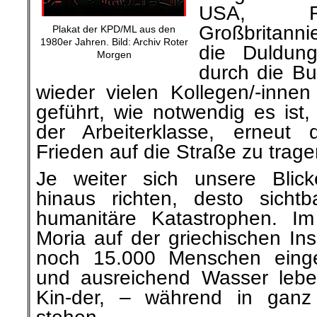
USA, Fr
Großbritanni
Plakat der KPD/ML aus den
1980er Jahren. Bild: Archiv Roter
die Duldung
Morgen
durch die B
wieder vielen Kollegen/-innen
geführt, wie notwendig es ist
der Arbeiterklasse, erneut
Frieden auf die Straße zu trage
Je weiter sich unsere Blic
hinaus richten, desto sicht
humanitäre Katastrophen. Im
Moria auf der griechischen In
noch 15.000 Menschen einge
und ausreichend Wasser leb
Kin-der, – während in ganz