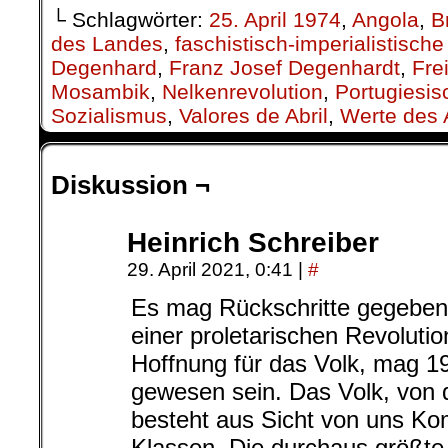
└ Schlagwörter:
25. April 1974
,
Angola
,
B
des Landes
,
faschistisch-imperialistische
Degenhard
,
Franz Josef Degenhardt
,
Frei
Mosambik
,
Nelkenrevolution
,
Portugiesis
Sozialismus
,
Valores de Abril
,
Werte des A
Diskussion ¬
Heinrich Schreiber
29. April 2021, 0:41
|
#
Es mag Rückschritte gegeben
einer proletarischen Revoluti
Hoffnung für das Volk, mag 1
gewesen sein. Das Volk, von d
besteht aus Sicht von uns K
Klassen. Die durchaus größte 