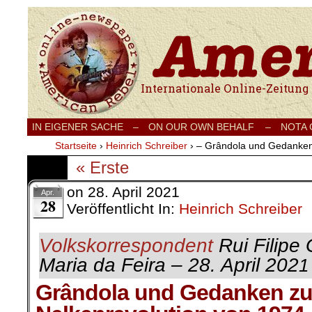
Internationale Onlinezeitung für Frieden
IN EIGENER SACHE
–
ON OUR OWN BEHALF –
NOTA
Startseite
›
Heinrich Schreiber
›
– Grândola und Gedanken 
« Erste
on
28. April 2021
Apr.
28
Veröffentlicht In:
Heinrich Schreiber
Volkskorrespondent
Rui Filipe 
Maria da Feira – 28. April 202
1
Grândola und Gedanken zu