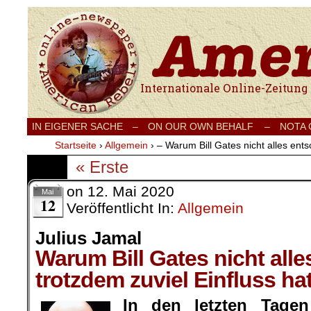
Internationale Onlinezeitung für Frieden
IN EIGENER SACHE
–
ON OUR OWN BEHALF –
NOTA
Startseite
›
Allgemein
›
– Warum Bill Gates nicht alles ent
« Erste
on
12. Mai 2020
Mai
12
Veröffentlicht In:
Allgemein
Julius Jamal
Warum Bill Gates nicht all
trotzdem zuviel Einfluss hat
In den letzten Tage