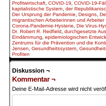
Profitwirtschaft
,
COVID-19
,
COVID-19-Fäl
kapitalistische System
,
der Republikanis
Der Ursprung der Pandemie
,
Designs
,
De
migrantischen Arbeiterinnen und Arbeiter 
Corona-Pandemie-Hysterie
,
Die Virus-Hys
Dr. Robert R. Redfield
,
durchgesetzte Au
Eindämmung
,
epidemiologischen Entwic
Zentrums für die Prävention und die Kont
Jensen
,
Gesundheitssystem
,
Gesundheit
Profiten
Diskussion ¬
Kommentar ¬
Deine E-Mail-Adresse wird nicht veröff