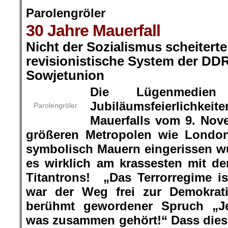
Par
olengröler
30 Jahre Mauerfall
Nicht der Sozialismus scheitert
revisionistische System der DD
Sowjetunion
Die Lügenmedie
Jubiläumsfeierlichkeit
Parolengröler
Mauerfalls vom 9. Nov
größeren Metropolen wie London
symbolisch Mauern eingerissen wur
es wirklich am krassesten mit d
Titantrons! „Das Terrorregime i
war der Weg frei zur Demokrati
berühmt gewordener Spruch „J
was zusammen gehört!“ Dass dieses