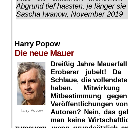
Abgrund tief hassten, je länger sie
Sascha Iwanow, November 2019
.
.
Harry Popow
Die neue Mauer
.
Dreißig Jahre Mauerfal
Eroberer jubelt! Da
Schlaue, die vollendet
haben. Mitwirkung
Mitbestimmung gege
Veröffentlichungen von
Harry Popow
Autoren? Nein, das geh
man keine Wirtschaftli
zumauern, wenn grundsätzlich an