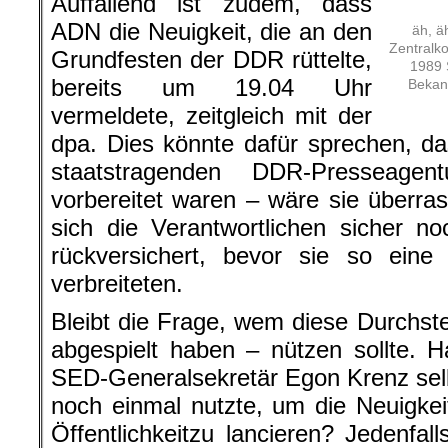
Auffallend ist zudem, dass
ADN die Neuigkeit, die an den
äh, ä
Zentralk
Grundfesten der DDR rüttelte,
1989 
bereits um 19.04 Uhr
Bekann
vermeldete, zeitgleich mit der
dpa. Dies könnte dafür sprechen, d
staatstragenden DDR-Presseagen
vorbereitet waren – wäre sie überr
sich die Verantwortlichen sicher n
rückversichert, bevor sie so eine
verbreiteten.
Bleibt die Frage, wem diese Durchstec
abgespielt haben – nützen sollte. H
SED-Generalsekretär Egon Krenz selb
noch einmal nutzte, um die Neuigkeit
Öffentlichkeitzu lancieren? Jedenfal