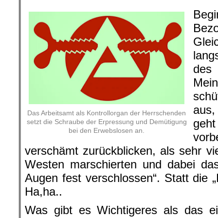
Begi
Be
Glei
lang
des
Mein
schü
aus,
Das Arbeitsamt als Kontrollorgan der Herrschenden
geht
setzt die Schraube der Erpressung und Demütigung
bei den Erwebslosen an.
vor
verschämt zurückblicken, als sehr vi
Westen marschierten und dabei da
Augen fest verschlossen“. Statt die 
Ha,ha..
Was gibt es Wichtigeres als das ei