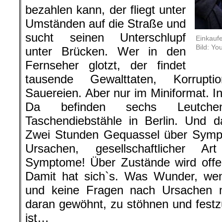
bezahlen kann, der fliegt unter
Umständen auf die Straße und
sucht seinen Unterschlupf
Einkaufe
Bild: Yo
unter Brücken. Wer in den
Fernseher glotzt, der findet
tausende Gewalttaten, Korrupti
Sauereien. Aber nur im Miniformat. I
Da befinden sechs Leutch
Taschendiebstähle in Berlin. Und 
Zwei Stunden Gequassel über Symp
Ursachen, gesellschaftlicher Ar
Symptome! Über Zustände wird offen 
Damit hat sich`s. Was Wunder, we
und keine Fragen nach Ursachen m
daran gewöhnt, zu stöhnen und festzus
ist…