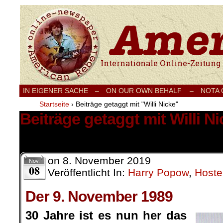
Internationale Onlinezeitung für Frieden
IN EIGENER SACHE
–
ON OUR OWN BEHALF –
NOTA
Startseite
›
Beiträge getaggt mit "Willi Nicke"
Beiträge getaggt mit Willi N
2 Ergebnisse.
on
8. November 2019
Nov.
08
Veröffentlicht In:
Harry Popow
,
Hoste
Der 9. November 1989
30 Jahre ist es nun her das