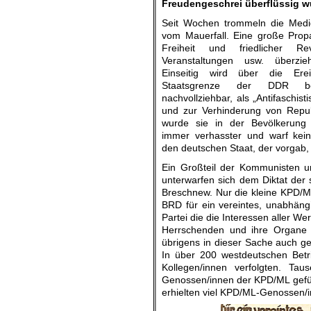
Freudengeschrei überflüssig w
Seit Wochen trommeln die Medi
vom Mauerfall. Eine große Pro
Freiheit und friedlicher Rev
Veranstaltungen usw. überzi
Einseitig wird über die Ere
Staatsgrenze der DDR beri
nachvollziehbar, als „Antifaschist
und zur Verhinderung von Republ
wurde sie in der Bevölkerun
immer verhasster und warf kein
den deutschen Staat, der vorgab, 
Ein Großteil der Kommunisten u
unterwarfen sich dem Diktat der 
Breschnew. Nur die kleine KPD/ML
BRD für ein vereintes, unabhängi
Partei die die Interessen aller We
Herrschenden und ihre Organe d
übrigens in dieser Sache auch ge
In über 200 westdeutschen Betri
Kollegen/innen verfolgten. T
Genossen/innen der KPD/ML gefüh
erhielten viel KPD/ML-Genossen/