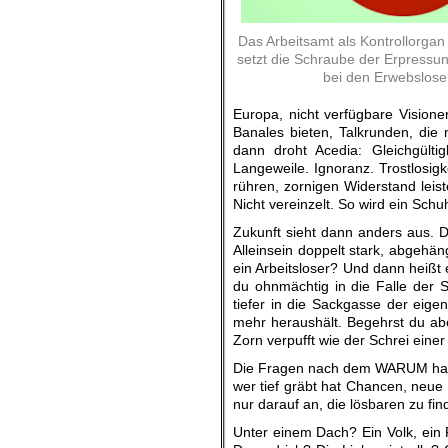
Das Arbeitsamt als Kontrollorga
setzt die Schraube der Erpress
bei den Erwebslose
Europa, nicht verfügbare Visione
Banales bieten, Talkrunden, die
dann droht Acedia: Gleichgültig
Langeweile. Ignoranz. Trostlosigk
rühren, zornigen Widerstand leis
Nicht vereinzelt. So wird ein Schu
Zukunft sieht dann anders aus. 
Alleinsein doppelt stark, abgehän
ein Arbeitsloser? Und dann heißt 
du ohnmächtig in die Falle der S
tiefer in die Sackgasse der eig
mehr heraushält. Begehrst du abe
Zorn verpufft wie der Schrei einer
Die Fragen nach dem WARUM habe
wer tief gräbt hat Chancen, neue
nur darauf an, die lösbaren zu f
Unter einem Dach? Ein Volk, ein 