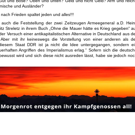
? Gut und Böse? Oben und unten? Geld und nicht Geld? Arm und reic
mische und Ausländer?
nach Frieden spaltet jeden und alles!!!
 auch die Feststellung der zwei Zeitzeugen Armeegeneral a.D. Hei
itz Streletz in ihrem Buch „Ohne die Mauer hätte es Krieg gegeben“ a
der Versuch einer antikapitalistischen Alternative in Deutschland aus d
Aber mit ihr keineswegs die Vorstellung von einer anderen als de
 diesem Staat DDR ist ja nicht die Idee untergegangen, sondern e
rhaften Angriffen des Imperialismus erlag.“ Sofern sich die deutsc
bewusst wird und sich diese nicht ausreden lässt, habe sie jedoch no