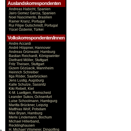
Auslandskorrespondenten
Andreas Habicht, Spanien
Jairo Gomez Garcia, Spanien
Noel Nascimento, Brasilien
Rainer Kranz, Portugal
Rui Filipe Gutschmidt, Portugal
Yücel Özdemir, Türkei
Volkskorrespondenten/innen
Andre Accardi
André Höppner, Hannover
Andreas Grünwald, Hamburg
Bastian Reichardt, Königswinter
Diethard Möller, Stuttgart
Fritz Theisen, Stuttgart
Gizem Gözüacik, Mannheim
Heinrich Schreiber
Ilga Röder, Saarbrücken
Jens Lustig, Augsburg
Kalle Schulze, Sassnitz
Kiki Rebell, Kiel
K-M. Luettgen, Remscheid
Leander Sukov, Ochsenfurt
Luise Schoolmann, Hambgurg
Maritta Brückner, Leipzig
Matthias Wolf, Potsdam
Max Bryan, Hamburg
Merle Lindemann, Bochum
Michael Hillerband,
Recklinghausen
H. Michael Vilsmeier, Dingolfing
on