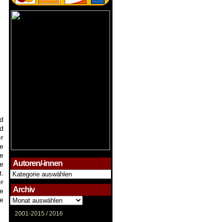
r
d
d
er
he
ie
Autoren/-innen
ie
t.
Autoren/-
innen
er
Archiv
e
Archiv
se
2001-2015 /
2016