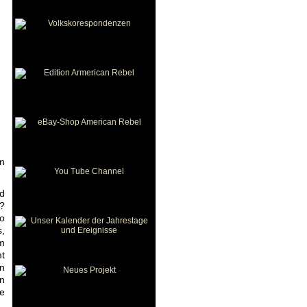
en
d
?
so
s,
m
t
en
n
e