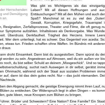
Was gibt es Wichtigeres als das einzigartig
n der Herrschenden
Leben? Mit all diesen Hoffnungen und auc
ung und Demütigung
Enttäuschungen? Mit all den Mühen und auch de
n an.
Spaß? Manchmal ist es zu viel des „Guten“
Gewalt, Korruption, Kriegsgefahr, Trauerspiel 
n, Resignation, Zerfallsprozesse, Theater und Filme, die oft genug n
 nur Symptome aufzählen. Inhaltsloses als Denkvorgabe. Was Wunde
keit. Überdruss. Denkfaulheit. Trägheit des Herzens. Innere Leer
eit. Wer dem unterliegt, hat es schwer. Das Gegenteil von acedia: Si
ten, etwas tun. Frieden schaffen ohne Waffen. Im Bündnis mit andere
h draus.
Dann droht Einsamkeit. Dann bist du ausgestoßen. Dann spürst du de
gt worden zu sein. Angewiesen auf Almosen, weil du ein außen vor bis
es noch, du bist selber Schuld an deinem „Missgeschick“. Und so tapp
elbstverschuldung, suchst nach Auswegen in dir selbst, gerätst imm
enen Ohnmacht, während sich der Staat aus sozialen Problemen imm
r auf, dann ist das dein gutes recht. Nur – das juckt niemanden. De
 Nachteule.
n den Abgang gemacht, die geistige Einengung nimmt ihren Lauf, n
 Blüten zu entdecken. Der Widerspruch liegt in allen Dingen – es kom
inden, gute Ideen, neue Knospen zum Blühen zu bringen.
Führer. Brüder und Schwestern? Eine Nation? Eine Familie? Ein Staa