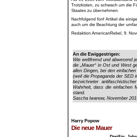
Trotzkisten, zu schwach um die Fü
Staates zu übernehmen.
Nachfolgend fünf Artikel die ein
auch um die Beachtung der umfan
Redaktion AmericanRebel, 9. No
.
.
An die Ewiggestrigen:
Wie weltfremd und abwesend jeg
die „Mauer“ in Ost und West g
allen Dingen, bei den einfache
(weil die Propaganda der SED in
bezeichneter antifaschistisch
Wahrheit, dass die einfachen 
stand.
Sascha Iwanow, November 201
.
.
Harry Popow
Die neue Mauer
.
Dreißig Jah