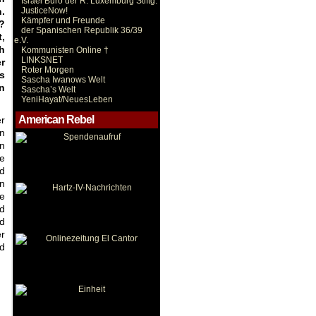
Israel Büro der R. Luxemburg Stiftg.
JusticeNow!
.
Kämpfer und Freunde
?
der Spanischen Republik 36/39
,
e.V.
h
Kommunisten Online †
LINKSNET
r
Roter Morgen
s
Sascha Iwanows Welt
n
Sascha’s Welt
YeniHayat/NeuesLeben
American Rebel
er
n
n
e
d
n
ne
nd
nd
r
nd