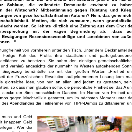
anz Schlaue, die vollendete Demokratie erwischt zu haben
in der Wirtschaft? Mitbestimmung gegen Rüstung und Krieg
hungen von gesellschaftskritischen Autoren? Nein, das gehe nicht
tschaftlichkeit. Medien, die sich zumauern, wenn grundsätzlic
dacht werden. So lehnte kürzlich eine Zeitung aus dem Chor de
uchbesprechung mit der vagen Begründung ab, „dass au
en Erwägungen Rezensionsvorschläge und -anerbieten von auße
önnen…“.
inungfreiheit von vornherein unter den Tisch. Unter dem Deckmantel d
e Heilige Kuh des Profits ihre staatlichen und parteigebundene
ideflächen zu besetzen. Sie nahm den einstigen gemeinschaftliche
 und verhieß angesichts der nunmehr im Westen aufgehenden Sonn
n Siegeszug bemäntelte sie mit den großen Worten „Freiheit un
seit der Französischen Revolution aufgekommenen Losung kam ma
ie glorreiche Idee, von nun an allen und jedem zu gestatten, sei
ten, so dass man glauben sollte, die persönliche Freiheit sei das A u
in stecke der Sinn menschlichen Daseins. Im Namen von Freiheit u
mos gegen Machtwillkür gestattet, um im nächsten Moment unter de
g des Abendlandes die Teilnehmer von TIPP-Demos zu diffamieren u
en muss und Geld
 mit knappem Geld
erlegen. Wer die