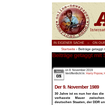
International
IN EIGENER SACHE
–
ON OU
Startseite
›
Beiträge getaggt 
Beiträge getaggt mit
2 Ergebnisse.
on
8. November 2019
Nov.
Veröffentlicht In:
Harry Popow
,
08
Der 9. November 1989
30 Jahre ist es nun her das die
verhasste Mauer zwische
deutschen Staaten, der DDR un