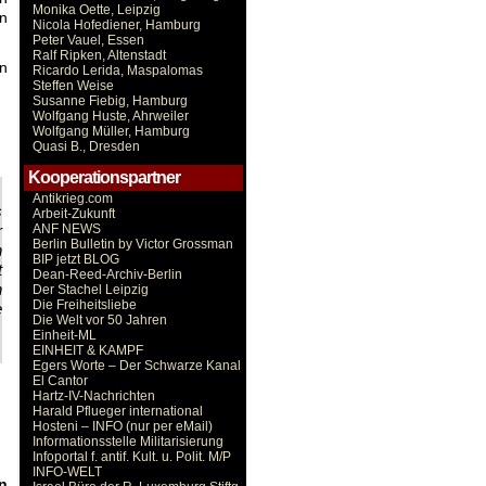
Monika Oette, Leipzig
en
Nicola Hofediener, Hamburg
Peter Vauel, Essen
Ralf Ripken, Altenstadt
en
Ricardo Lerida, Maspalomas
Steffen Weise
Susanne Fiebig, Hamburg
Wolfgang Huste, Ahrweiler
Wolfgang Müller, Hamburg
Quasi B., Dresden
Kooperationspartner
Antikrieg.com
s
Arbeit-Zukunft
ANF NEWS
r
Berlin Bulletin by Victor Grossman
n
BIP jetzt BLOG
t
Dean-Reed-Archiv-Berlin
n
Der Stachel Leipzig
Die Freiheitsliebe
e
Die Welt vor 50 Jahren
Einheit-ML
EINHEIT & KAMPF
Egers Worte – Der Schwarze Kanal
El Cantor
Hartz-IV-Nachrichten
Harald Pflueger international
Hosteni – INFO (nur per eMail)
Informationsstelle Militarisierung
Infoportal f. antif. Kult. u. Polit. M/P
INFO-WELT
n