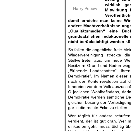
wirklich g
Harry Popow
Mitwirkung 
Veröffentlic
damit erreiche man keine Wir
andere Machtverhältnisse ange
„Qualitätsmedien“ eine B
grundsätzlichen redaktionell
nicht berücksichtigt werden k
So fallen die angebliche freie Me
Wiedervereinigung streckte di
Stellvertreter aus, um neue We
Besitzern Grund und Boden weg
„Blühende Landschaften“. Ihre
Demokratie“. Im Namen dieser 
nach der Konterrevolution auf d
Innereien vor dem Volk auszuschüt
O jeglichen Wohlbefindens, dar
Demokratie werden sämtliche De
gleichen Losung der Verteidigun
gar in die rechte Ecke zu stellen.
Wer täglich für andere schuft
verdient, der ist gut dran. Wer
einkaufen geht, muss tüchtig üb