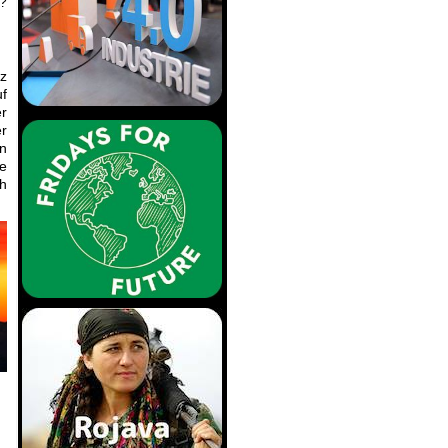
h?
nz
uf
er
r
in
he
ch