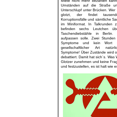
Miete nicht mehr bezahlen kann,
Umständen auf die Straße un
Unterschlupf unter Brücken. Wer
glotzt, der findet tausend
Korruptionsfälle und sämtliche Sa
im Miniformat. In Talkrunden 
befinden sechs Leutchen ü
Taschendiebstähle in Berli
aufpassen solle. Zwei Stunden
Symptome und kein Wort ü
gesellschaftlicher Art natür
Symptome! Über Zustände wird of
debattiert. Damit hat sich`s. Was
Glotzer zunehmen und keine Frag
und festzustellen, es ist halt wie 