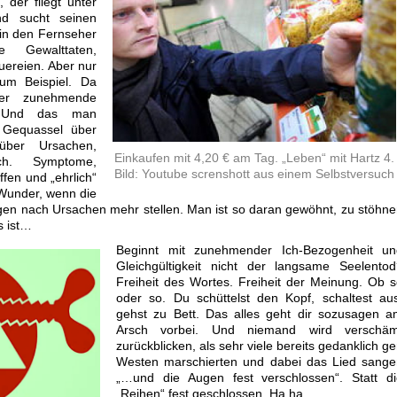
 der fliegt unter
d sucht seinen
 in den Fernseher
e Gewalttaten,
uereien. Aber nur
zum Beispiel. Da
ber zunehmende
n. Und das man
 Gequassel über
ber Ursachen,
Einkaufen mit 4,20 € am Tag. „Leben“ mit Hartz 4.
lich. Symptome,
Bild: Youtube screnshott aus einem Selbstversuch
fen und „ehrlich“
 Wunder, wenn die
en nach Ursachen mehr stellen. Man ist so daran gewöhnt, zu stöhn
es ist…
Beginnt mit zunehmender Ich-Bezogenheit un
Gleichgültigkeit nicht der langsame Seelentod
Freiheit des Wortes. Freiheit der Meinung. Ob 
oder so. Du schüttelst den Kopf, schaltest au
gehst zu Bett. Das alles geht dir sozusagen a
Arsch vorbei. Und niemand wird verschäm
zurückblicken, als sehr viele bereits gedanklich g
Westen marschierten und dabei das Lied sange
„…und die Augen fest verschlossen“. Statt di
„Reihen“ fest geschlossen. Ha,ha..