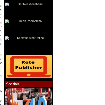
e
h
m
.
in
ur
r,
e.
ch
n.
in
t,
st
er
er
in
Spezials
ur
mt
t?