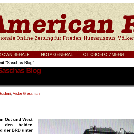
e Onlinezeitung für Frieden, Humanismus, Völkerverständigung und Kul
R OWN BEHALF –
NOTA GENERAL –
ОТ СВОЕГО ИМЕНИ
mit "Saschas Blog"
 Saschas Blog
Hosteni
,
Victor Grossman
 in Ost und West
n den beiden
d der BRD unter