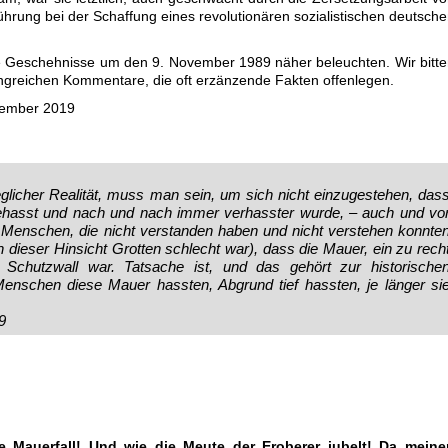
hrung bei der Schaffung eines revolutionären sozialistischen deutsch
ige Geschehnisse um den 9. November 1989 näher beleuchten. Wir bitt
greichen Kommentare, die oft erzänzende Fakten offenlegen.
vember 2019
licher Realität, muss man sein, um sich nicht einzugestehen, das
ehasst und nach und nach immer verhasster wurde, – auch und vo
n Menschen, die nicht verstanden haben und nicht verstehen konnte
 dieser Hinsicht Grotten schlecht war), dass die Mauer, ein zu rech
er Schutzwall war. Tatsache ist, und das gehört zur historische
Menschen diese Mauer hassten, Abgrund tief hassten, je länger si
9
re Mauerfall! Und wie die Meute der Eroberer jubelt! Da meine