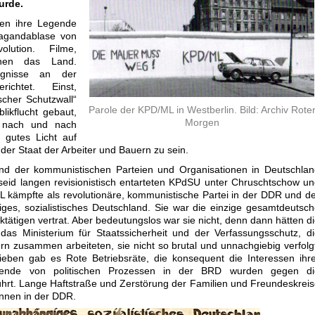
urde.
en ihre Legende
pagandablase von
olution. Filme,
ehen das Land.
ignisse an der
chtet. Einst,
ischer Schutzwall“
Parole der KPD/ML in Westberlin. Bild: Archiv Rote
ikflucht gebaut,
Morgen
g nach und nach
 gutes Licht auf
der Staat der Arbeiter und Bauern zu sein.
nd der kommunistischen Parteien und Organisationen in Deutschlan
seid langen revisionistisch entarteten KPdSU unter
Chruschtschow
un
 kämpfte als revolutionäre, kommunistische Partei in der DDR und d
ges, sozialistisches Deutschland. Sie war die einzige gesamtdeutsc
rktätigen vertrat. Aber bedeutungslos war sie nicht, denn dann hätten d
as Ministerium für Staatssicherheit und der Verfassungsschutz, d
rn zusammen arbeiteten, sie nicht so brutal und unnachgiebig verfolg
eben gab es Rote Betriebsräte, die konsequent die Interessen ihr
ausende von politischen Prozessen in der BRD wurden gegen di
rt. Lange Haftstraße und Zerstörung der Familien und Freundeskrei
innen in der DDR.