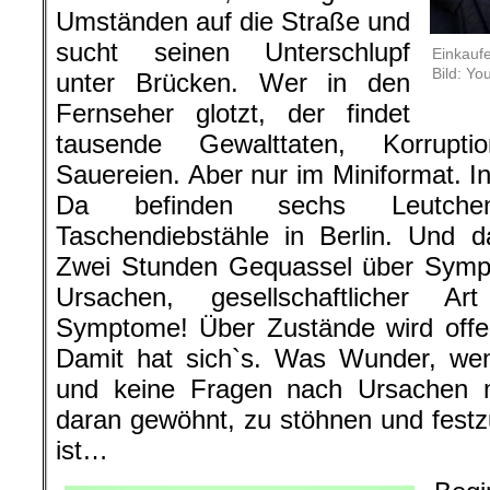
Umständen auf die Straße und
sucht seinen Unterschlupf
Einkaufe
Bild: Yo
unter Brücken. Wer in den
Fernseher glotzt, der findet
tausende Gewalttaten, Korrupti
Sauereien. Aber nur im Miniformat. I
Da befinden sechs Leutch
Taschendiebstähle in Berlin. Und 
Zwei Stunden Gequassel über Symp
Ursachen, gesellschaftlicher Ar
Symptome! Über Zustände wird offen 
Damit hat sich`s. Was Wunder, we
und keine Fragen nach Ursachen m
daran gewöhnt, zu stöhnen und festzus
ist…