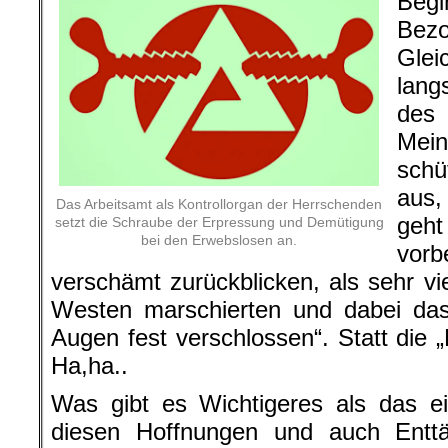
Begi
Be
Glei
lang
des
Mein
schü
aus,
Das Arbeitsamt als Kontrollorgan der Herrschenden
geht
setzt die Schraube der Erpressung und Demütigung
bei den Erwebslosen an.
vor
verschämt zurückblicken, als sehr vi
Westen marschierten und dabei da
Augen fest verschlossen“. Statt die 
Ha,ha..
Was gibt es Wichtigeres als das ei
diesen Hoffnungen und auch Entt