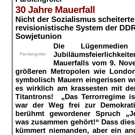
30 Jahre Mauerfall
Nicht der Sozialismus scheitert
revisionistische System der DD
Sowjetunion
Die Lügenmedie
Jubiläumsfeierlichkeit
Parolengröler
Mauerfalls vom 9. Nov
größeren Metropolen wie London
symbolisch Mauern eingerissen wur
es wirklich am krassesten mit d
Titantrons! „Das Terrorregime i
war der Weg frei zur Demokrati
berühmt gewordener Spruch „J
was zusammen gehört!“ Dass dieses
kümmert niemanden, aber ein and