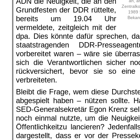
ADN die Neuigkeit, die an den
äh, ä
Zentralk
Grundfesten der DDR rüttelte,
1989 
bereits um 19.04 Uhr
Bekann
vermeldete, zeitgleich mit der
dpa. Dies könnte dafür sprechen, d
staatstragenden DDR-Presseagen
vorbereitet waren – wäre sie überr
sich die Verantwortlichen sicher n
rückversichert, bevor sie so eine
verbreiteten.
Bleibt die Frage, wem diese Durchstec
abgespielt haben – nützen sollte. H
SED-Generalsekretär Egon Krenz selb
noch einmal nutzte, um die Neuigkeit
Öffentlichkeitzu lancieren? Jedenfal
dargestellt, dass er vor der Press