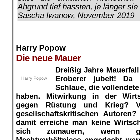
Abgrund tief hassten, je länger sie
Sascha Iwanow, November 2019
.
.
Harry Popow
Die neue Mauer
.
Dreißig Jahre Mauerfal
Eroberer jubelt! Da
Harry Popow
Schlaue, die vollendet
haben. Mitwirkung in der Wirt
gegen Rüstung und Krieg? Ve
gesellschaftskritischen Autoren
damit erreiche man keine Wirtscha
sich zumauern, wenn gru
Machtverhältnisse angedacht wer