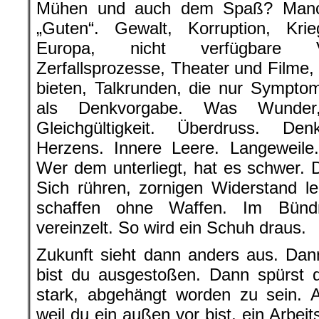
Mühen und auch dem Spaß? Manch
„Guten“. Gewalt, Korruption, Krie
Europa, nicht verfügbare Vi
Zerfallsprozesse, Theater und Filme,
bieten, Talkrunden, die nur Symptom
als Denkvorgabe. Was Wunder
Gleichgültigkeit. Überdruss. Den
Herzens. Innere Leere. Langeweile. 
Wer dem unterliegt, hat es schwer. 
Sich rühren, zornigen Widerstand le
schaffen ohne Waffen. Im Bündn
vereinzelt. So wird ein Schuh draus.
Zukunft sieht dann anders aus. Dan
bist du ausgestoßen. Dann spürst d
stark, abgehängt worden zu sein. 
weil du ein außen vor bist, ein Arbei