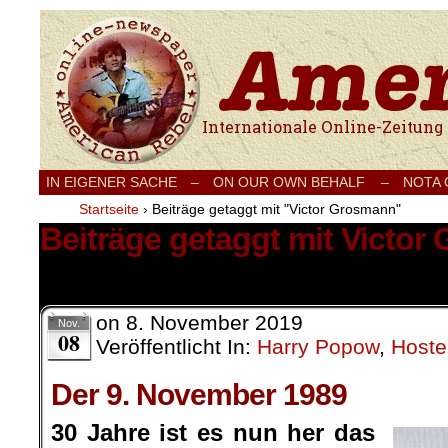
Internationale Onlinezeitung für Frieden
IN EIGENER SACHE
–
ON OUR OWN BEHALF –
NOTA
Startseite
›
Beiträge getaggt mit "Victor Grosmann"
Beiträge getaggt mit Victo
1 Ergebnis.
on
8. November 2019
Nov.
08
Veröffentlicht In:
Harry Popow
,
Hoste
Der 9. November 1989
30 Jahre ist es nun her das