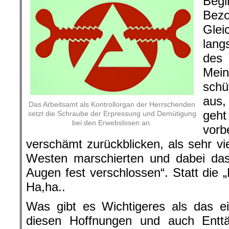
Begi
Be
Glei
lang
des
Mein
schü
aus,
Das Arbeitsamt als Kontrollorgan der Herrschenden
geht
setzt die Schraube der Erpressung und Demütigung
bei den Erwebslosen an.
vor
verschämt zurückblicken, als sehr vi
Westen marschierten und dabei da
Augen fest verschlossen“. Statt die 
Ha,ha..
Was gibt es Wichtigeres als das ei
diesen Hoffnungen und auch Entt