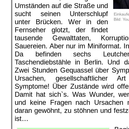
Umständen auf die Straße und
sucht seinen Unterschlupf
Einkaufe
Bild: Yo
unter Brücken. Wer in den
Fernseher glotzt, der findet
tausende Gewalttaten, Korrupti
Sauereien. Aber nur im Miniformat. I
Da befinden sechs Leutch
Taschendiebstähle in Berlin. Und 
Zwei Stunden Gequassel über Symp
Ursachen, gesellschaftlicher Ar
Symptome! Über Zustände wird offen 
Damit hat sich`s. Was Wunder, we
und keine Fragen nach Ursachen m
daran gewöhnt, zu stöhnen und festzus
ist…