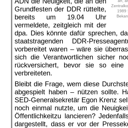
ADN die Neuigkeit, die an den
äh, ä
Zentralk
Grundfesten der DDR rüttelte,
1989 
bereits um 19.04 Uhr
Bekann
vermeldete, zeitgleich mit der
dpa. Dies könnte dafür sprechen, d
staatstragenden DDR-Presseagen
vorbereitet waren – wäre sie überr
sich die Verantwortlichen sicher n
rückversichert, bevor sie so eine
verbreiteten.
Bleibt die Frage, wem diese Durchstec
abgespielt haben – nützen sollte. H
SED-Generalsekretär Egon Krenz selb
noch einmal nutzte, um die Neuigkeit
Öffentlichkeitzu lancieren? Jedenfal
dargestellt, dass er vor der Press