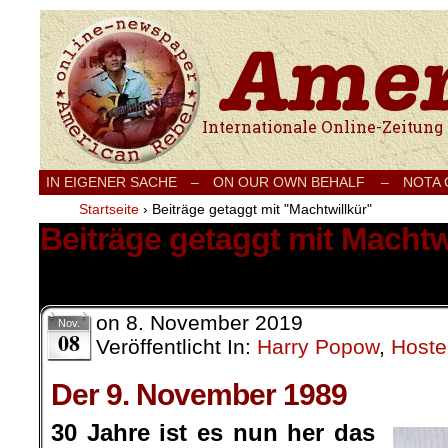
Internationale Onlinezeitung für Frieden
IN EIGENER SACHE
–
ON OUR OWN BEHALF –
NOTA
Startseite
›
Beiträge getaggt mit "Machtwillkür"
Beiträge getaggt mit Machtw
2 Ergebnisse.
on
8. November 2019
Nov.
08
Veröffentlicht In:
Harry Popow
,
Hoste
Der 9. November 1989
30 Jahre ist es nun her das