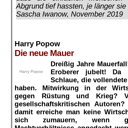
Abgrund tief hassten, je länger sie
Sascha Iwanow, November 2019
.
.
Harry Popow
Die neue Mauer
.
Dreißig Jahre Mauerfal
Eroberer jubelt! Da
Harry Popow
Schlaue, die vollendet
haben. Mitwirkung in der Wirt
gegen Rüstung und Krieg? Ve
gesellschaftskritischen Autoren
damit erreiche man keine Wirtscha
sich zumauern, wenn gru
Machtverhältnisse angedacht wer