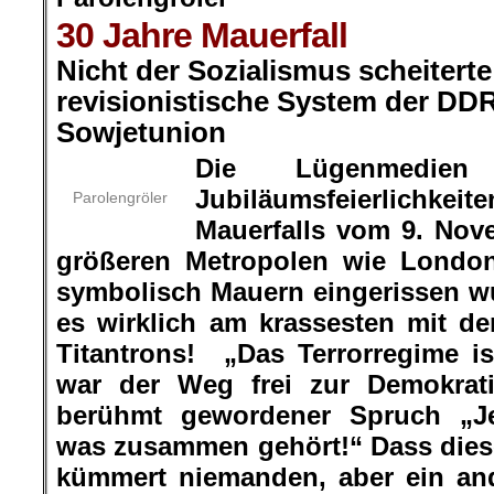
30 Jahre Mauerfall
Nicht der Sozialismus scheitert
revisionistische System der DD
Sowjetunion
Die Lügenmedie
Jubiläumsfeierlichkeit
Parolengröler
Mauerfalls vom 9. Nov
größeren Metropolen wie London
symbolisch Mauern eingerissen wur
es wirklich am krassesten mit d
Titantrons! „Das Terrorregime i
war der Weg frei zur Demokrati
berühmt gewordener Spruch „J
was zusammen gehört!“ Dass dieses
kümmert niemanden, aber ein and