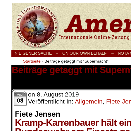
Internationale Onlinezeitung für Frieden
IN EIGENER SACHE
–
ON OUR OWN BEHALF –
NOTA
Startseite
›
Beiträge getaggt mit "Supermacht"
Beiträge getaggt mit Super
1 Ergebnis.
on
8. August 2019
Aug.
08
Veröffentlicht In:
Allgemein
,
Fiete Je
Fiete Jensen
Kramp-Karrenbauer hält ein