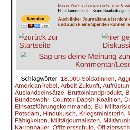
Dieses Werk ist lizenziert unter einer C
Nicht kommerziell – Keine Bearbeitungen 
Auch linker Journalismus ist nicht 
und auch kleine Spenden können he
└ Schlagwörter:
18.000 Soldatinnen
,
Agg
AmericanRebel
,
Arbeit Zukunft
,
Aufrüstun
Auslandseinsätze
,
Bruttoinlandprodukt
,
B
Bundeswehr
,
Counter-Daesh-Koalition
,
D
Einsatzführungskommando
,
EU-Militarisi
Potsdam
,
Hindukusch
,
Kriegsministerin
,
Fähigkeiten
,
Militärjournalisten
,
Militärun
Karrenbauer
,
Offiziersschule
,
Offizierssch