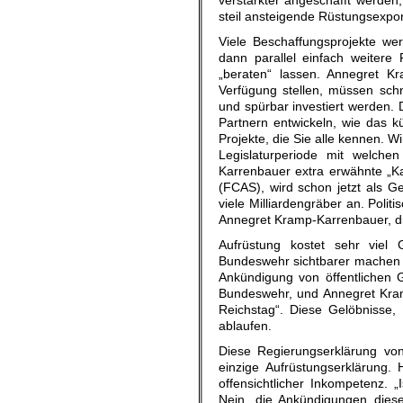
steil ansteigende Rüstungsexpor
Viele Beschaffungsprojekte werd
dann parallel einfach weitere
„beraten“ lassen. Annegret Kr
Verfügung stellen, müssen schn
und spürbar investiert werden. 
Partnern entwickeln, wie das 
Projekte, die Sie alle kennen. 
Legislaturperiode mit welch
Karrenbauer extra erwähnte „K
(FCAS), wird schon jetzt als G
viele Milliardengräber an. Poli
Annegret Kramp-Karrenbauer, d
Aufrüstung kostet sehr viel
Bundeswehr sichtbarer machen wi
Ankündigung von öffentlichen
Bundeswehr, und Annegret Kram
Reichstag“. Diese Gelöbnisse, 
ablaufen.
Diese Regierungserklärung vo
einzige Aufrüstungserklärung. 
offensichtlicher Inkompetenz. 
Nein, die Ankündigungen diese