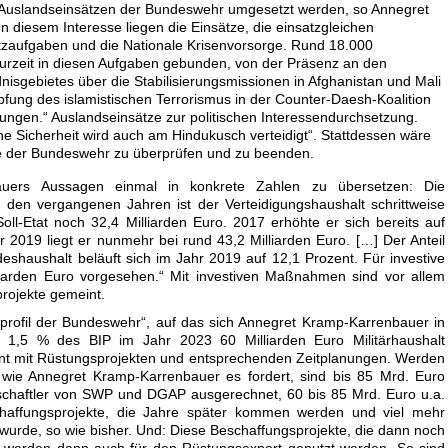
n Auslandseinsätzen der Bundeswehr umgesetzt werden, so Annegret
 diesem Interesse liegen die Einsätze, die einsatzgleichen
atzaufgaben und die Nationale Krisenvorsorge. Rund 18.000
zurzeit in diesen Aufgaben gebunden, von der Präsenz an den
isgebietes über die Stabilisierungsmissionen in Afghanistan und Mali
fung des islamistischen Terrorismus in der Counter-Daesh-Koalition
ungen.“ Auslandseinsätze zur politischen Interessendurchsetzung.
e Sicherheit wird auch am Hindukusch verteidigt“. Stattdessen wäre
tze der Bundeswehr zu überprüfen und zu beenden.
uers Aussagen einmal in konkrete Zahlen zu übersetzen: Die
n den vergangenen Jahren ist der Verteidigungshaushalt schrittweise
oll-Etat noch 32,4 Milliarden Euro. 2017 erhöhte er sich bereits auf
r 2019 liegt er nunmehr bei rund 43,2 Milliarden Euro. […] Der Anteil
eshaushalt beläuft sich im Jahr 2019 auf 12,1 Prozent. Für investive
arden Euro vorgesehen.“ Mit investiven Maßnahmen sind vor allem
rojekte gemeint.
tsprofil der Bundeswehr“, auf das sich Annegret Kramp-Karrenbauer in
 1,5 % des BIP im Jahr 2023 60 Milliarden Euro Militärhaushalt
nt mit Rüstungsprojekten und entsprechenden Zeitplanungen. Werden
wie Annegret Kramp-Karrenbauer es fordert, sind bis 85 Mrd. Euro
schaftler von SWP und DGAP ausgerechnet, 60 bis 85 Mrd. Euro u.a.
chaffungsprojekte, die Jahre später kommen werden und viel mehr
wurde, so wie bisher. Und: Diese Beschaffungsprojekte, die dann noch
n, werden dann auch für den Rüstungsexport genutzt werden. So sind