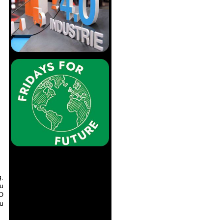
g,
u
RD
zu