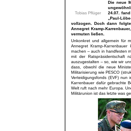
Die neue M
ungewöhnl
Tobias Pflüger
24.07. fan
„Paul-Löbe
vollzogen. Doch dann folgte
Annegret Kramp-Karrenbauer, 
vermuten ließen.
Unkonkret und allgemein für 
Annegret Kramp-Karrenbauer k
machen – auch in handfesten mi
mit der Ratspräsidentschaft n
auszugestalten – so, wie wir u
dass, obwohl die neue Ministe
Militarisierung wie PESCO (stru
Verteidigungsfonds (EVF) nun 
Karrenbauer dafür gebrachte B
Welt ruft nach mehr Europa. Und
Militärunion ist das letzte was g