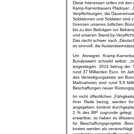
Diese Interessen sollen mit de
Kamp-Karrenbauers Plädoyer: „In
Verpflichtungen, die Dauereins
Soldatinnen und Soldaten sind 
Grenzen unseres östlichen Bündn
bis zu den Beiträgen zur Bekämp
und unseren Stand-by-Verpflicht
Das riecht schwer nach „Deutsch
es sinnvoll, die Auslandseinsä
Um Annegret Kramp-Karrenba
Bundeswehr schreibt selbst: „I
angestiegen. 2014 betrug der S
rund 37 Milliarden Euro. Im Jah
des Verteidigungsetats am Bund
Maßnahmen sind rund 9,9 Milli
Beschaffungen neuer Rüstungsp
Im nicht öffentlichen „Fähigkei
ihrer Rede bezog, werden für
angegeben, konkret durchgepla
2 % des BIP zugrunde gelegt, 
erwartbar, so haben es Wissen
für Beschaffungsprojekte. Bes
kosten werden als veranschlagt 
verstärkter angeschafft werde