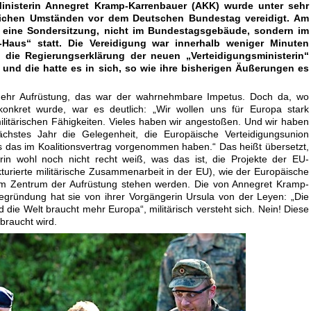
inisterin Annegret Kramp-Karrenbauer (AKK) wurde unter sehr
ichen Umständen vor dem Deutschen Bundestag vereidigt. Am
d eine Sondersitzung, nicht im Bundestagsgebäude, sondern im
-Haus“ statt. Die Vereidigung war innerhalb weniger Minuten
 die Regierungserklärung der neuen „Verteidigungsministerin“
und die hatte es in sich, so wie ihre bisherigen Äußerungen es
mehr Aufrüstung, das war der wahrnehmbare Impetus. Doch da, wo
onkret wurde, war es deutlich: „Wir wollen uns für Europa stark
litärischen Fähigkeiten. Vieles haben wir angestoßen. Und wir haben
ächstes Jahr die Gelegenheit, die Europäische Verteidigungsunion
ns das im Koalitionsvertrag vorgenommen haben.“ Das heißt übersetzt,
rin wohl noch nicht recht weiß, was das ist, die Projekte der EU-
kturierte militärische Zusammenarbeit in der EU), wie der Europäische
im Zentrum der Aufrüstung stehen werden. Die von Annegret Kramp-
egründung hat sie von ihrer Vorgängerin Ursula von der Leyen: „Die
 die Welt braucht mehr Europa“, militärisch versteht sich. Nein! Diese
ebraucht wird.