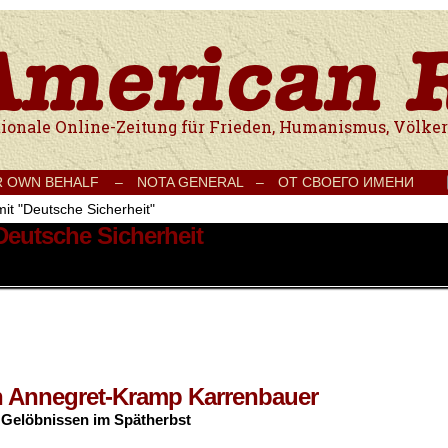
e Onlinezeitung für Frieden, Humanismus, Völkerverständigung und Kul
R OWN BEHALF –
NOTA GENERAL –
ОТ СВОЕГО ИМЕНИ
mit "Deutsche Sicherheit"
Deutsche Sicherheit
n Annegret-Kramp Karrenbauer
 Gelöbnissen im Spätherbst