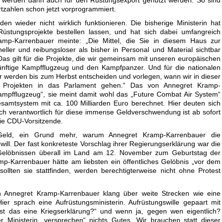
tzahlen schon jetzt vorprogrammiert.
en wieder nicht wirklich funktionieren. Die bisherige Ministerin hat
 Rüstungsprojekte bestellen lassen, und hat sich dabei umfangreich
amp-Karrenbauer meinte: „Die Mittel, die Sie in diesem Haus zur
eller und reibungsloser als bisher in Personal und Material sichtbar
Das gilt für die Projekte, die wir gemeinsam mit unseren europäischen
künftige Kampfflugzeug und den Kampfpanzer. Und für die nationalen
Wir werden bis zum Herbst entscheiden und vorlegen, wann wir in dieser
en Projekten in das Parlament gehen.“ Das von Annegret Kramp-
ampfflugzeug“, sie meint damit wohl das „Future Combat Air System“
esamtsystem mit ca. 100 Milliarden Euro berechnet. Hier deuten sich
tisch verantwortlich für diese immense Geldverschwendung ist ab sofort
ie CDU-Vorsitzende.
 Geld, ein Grund mehr, warum Annegret Kramp-Karrenbauer die
ll. Der fast konkreteste Vorschlag ihrer Regierungserklärung war die
 Gelöbnissen überall im Land am 12. November zum Geburtstag der
p-Karrenbauer hätte am liebsten ein öffentliches Gelöbnis „vor dem
sollten sie stattfinden, werden berechtigterweise nicht ohne Protest
n Annegret Kramp-Karrenbauer klang über weite Strecken wie eine
Hier sprach eine Aufrüstungsministerin. Aufrüstungswille gepaart mit
„Ist das eine Kriegserklärung?“ und wenn ja, gegen wen eigentlich?
r Ministerin „versprechen“ nichts Gutes. Wir brauchen statt dieser