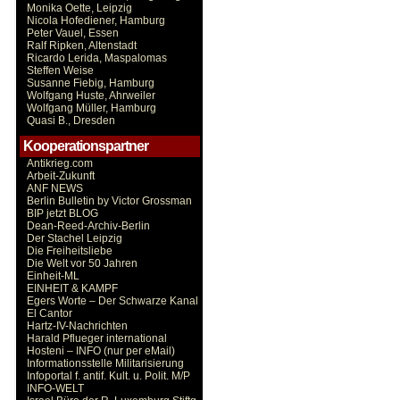
Monika Oette, Leipzig
Nicola Hofediener, Hamburg
Peter Vauel, Essen
Ralf Ripken, Altenstadt
Ricardo Lerida, Maspalomas
Steffen Weise
Susanne Fiebig, Hamburg
Wolfgang Huste, Ahrweiler
Wolfgang Müller, Hamburg
Quasi B., Dresden
Kooperationspartner
Antikrieg.com
Arbeit-Zukunft
ANF NEWS
Berlin Bulletin by Victor Grossman
BIP jetzt BLOG
Dean-Reed-Archiv-Berlin
Der Stachel Leipzig
Die Freiheitsliebe
Die Welt vor 50 Jahren
Einheit-ML
EINHEIT & KAMPF
Egers Worte – Der Schwarze Kanal
El Cantor
Hartz-IV-Nachrichten
Harald Pflueger international
Hosteni – INFO (nur per eMail)
Informationsstelle Militarisierung
Infoportal f. antif. Kult. u. Polit. M/P
INFO-WELT