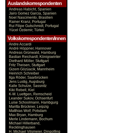
Auslandskorrespondenten
Andreas Habicht, Spanien
Jairo Gomez Garcia, Spanien
Noel Nascimento, Brasilien
Rainer Kranz, Portugal
Rui Filipe Gutschmidt, Portugal
Yücel Özdemir, Türkei
Volkskorrespondenten/innen
Andre Accardi
André Höppner, Hannover
Andreas Grünwald, Hamburg
Bastian Reichardt, Königswinter
Diethard Möller, Stuttgart
Fritz Theisen, Stuttgart
Gizem Gözüacik, Mannheim
Heinrich Schreiber
Ilga Röder, Saarbrücken
Jens Lustig, Augsburg
Kalle Schulze, Sassnitz
Kiki Rebell, Kiel
K-M. Luettgen, Remscheid
Leander Sukov, Ochsenfurt
Luise Schoolmann, Hambgurg
Maritta Brückner, Leipzig
Matthias Wolf, Potsdam
Max Bryan, Hamburg
Merle Lindemann, Bochum
Michael Hillerband,
Recklinghausen
H. Michael Vilsmeier, Dingolfing