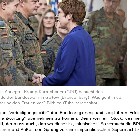
erin Annegret Kramp-Karrenbauer (CDU) besucht das
o der Bundeswehr in Geltow (Brandenburg). Was geht in den
ser beiden Frauen vor? Bild: YouTube screenshot
r „Verteidigungspolitik“ der Bundesregierung und zeigt ihren Erfol
 Verantwortung“ übernehmen zu können. Denn wer ein Stück, des ne
ll, der muss auch, dort wo dieser ist, mitmischen. So versucht die B
h Innen und Außen den Sprung zu einer imperialistischen Supermacht 