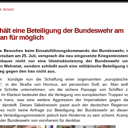
te Jensen
hält eine Beteiligung der Bundeswehr am
ran für möglich
es Besuches beim Einsatzführungskommando der Bundeswehr, i
otsdam am 25. Juli, versprach die neu eingesetzte Kriegsminister
nbauer nicht nur eine Umstrukturierung der Bundeswehr un
n Wehretat, sondern schließt auch eine militärische Beteiligung 
eg gegen den Iran nicht aus.
ien kündigte nun die Schaffung einer sogenannten „europäische
n“, in der Straße von Hormus, am persischen Golf, an. Man woll
e Schritte unternehmen, um die sichere Passage von Schiffen z
. Im Klartext bedeutet dies die Verlegung von europäischen Truppen v
s Irans, was eine weitere Aggression der Imperialisten gegen da
k darstellt. Dieses Säbelrasseln passt auch der deutschen Regieru
es noch keine Anfrage zur Beteiligung der Bundeswehr an diese
ue Verteidigungsministerin jedoch kein Hindernis zu sein scheint. Kram
g der Bundeswehr von vornherein für denkbar.