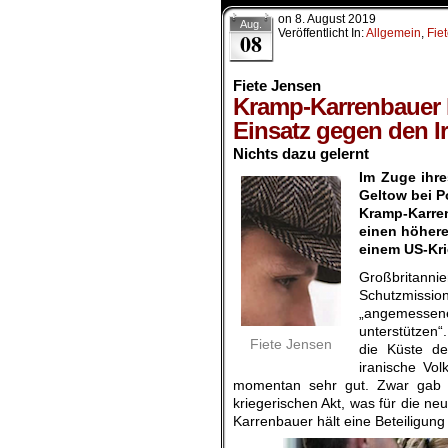
on
8. August 2019
Aug.
Veröffentlicht In:
Allgemein
,
Fie
08
Fiete Jensen
Kramp-Karrenbauer 
Einsatz gegen den I
Nichts dazu gelernt
Im Zuge ihr
Geltow bei P
Kramp-Karre
einen höhere
einem US-Kri
Großbritann
Schutzmissio
„angemessen
unterstützen“
Fiete Jensen
die Küste de
iranische Vol
momentan sehr gut. Zwar gab 
kriegerischen Akt, was für die ne
Karrenbauer hält eine Beteiligun