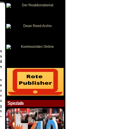
n
in
d
in
n
e
u
or
s
Spezials
ng
m
p-