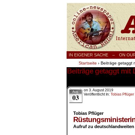
International
IN EIGENER SACHE
–
ON OU
Startseite
›
Beiträge getaggt 
Beiträge getaggt mit 
2 Ergebnisse.
on
3. August 2019
Aug.
Veröffentlicht In:
Tobias Pflüger
03
Tobias Pflüger
Rüstungsministeri
Aufruf zu deutschlandweiten
.