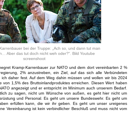
arrenbauer bei der Truppe: „Ach so, und dann tut man
n… Aber das tut doch nicht weh oder?“. Bild Youtube
screenshoot
nnegret Kramp-Karrenbauer zur NATO und dem dort vereinbarten 2 %
regierung, 2% anzustreben, ein Ziel, auf das sich alle Verbündeten
te ich daher fest. Auf dem Weg dahin müssen und wollen wir bis 2024
he von 1,5% des Bruttoinlandproduktes erreichen. Diesen Wert haben
NATO angezeigt und er entspricht im Minimum auch unserem Bedarf.
tlich zu sagen, nicht um Wünsche von außen, es geht hier nicht um
usrüstung und Personal. Es geht um unsere Bundeswehr. Es geht um
aben erfüllen kann, die wir ihr geben. Es geht um unser ureigenes
 eine Vereinbarung ist kein verbindlicher Beschluß und muss nicht vom