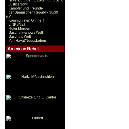
Israel Büro der R. Luxemburg Stiftg.
JusticeNow!
Kämpfer und Freunde
der Spanischen Republik 36/39
e.V.
Kommunisten Online †
LINKSNET
Roter Morgen
Sascha Iwanows Welt
Sascha’s Welt
YeniHayat/NeuesLeben
American Rebel