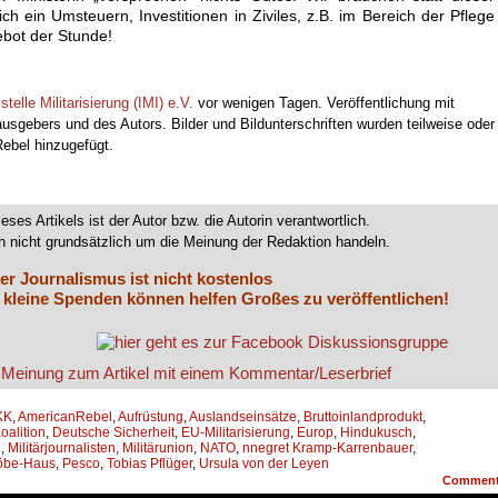
ch ein Umsteuern, Investitionen in Ziviles, z.B. im Bereich der Pflege
bot der Stunde!
telle Militarisierung (IMI) e.V.
vor wenigen Tagen. Veröffentlichung mit
sgebers und des Autors. Bilder und Bildunterschriften wurden teilweise oder
ebel hinzugefügt.
ieses Artikels ist der Autor bzw. die Autorin verantwortlich.
 nicht grundsätzlich um die Meinung der Redaktion handeln.
er Journalismus ist nicht kostenlos
 kleine Spenden können helfen Großes zu veröffentlichen!
KK
,
AmericanRebel
,
Aufrüstung
,
Auslandseinsätze
,
Bruttoinlandprodukt
,
alition
,
Deutsche Sicherheit
,
EU-Militarisierung
,
Europ
,
Hindukusch
,
n
,
Militärjournalisten
,
Militärunion
,
NATO
,
nnegret Kramp-Karrenbauer
,
öbe-Haus
,
Pesco
,
Tobias Pflüger
,
Ursula von der Leyen
Commen