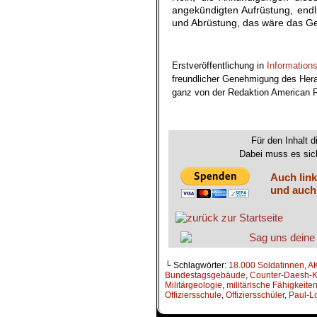
angekündigten Aufrüstung, endli
und Abrüstung, das wäre das Ge
.
Erstveröffentlichung in
Informationss
freundlicher Genehmigung des Herau
ganz von der Redaktion American R
.
Für den Inhalt d
Dabei muss es sich
Auch link
und auch
└ Schlagwörter:
18.000 Soldatinnen
,
A
Bundestagsgebäude
,
Counter-Daesh-Ko
Militärgeologie
,
militärische Fähigkeite
Offiziersschule
,
Offiziersschüler
,
Paul-L