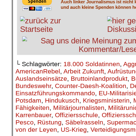
Auch linker Journalismus ist nicht 
und auch kleine Spenden können he
└ Schlagwörter:
18.000 Soldatinnen
,
Agg
AmericanRebel
,
Arbeit Zukunft
,
Aufrüstun
Auslandseinsätze
,
Bruttoinlandprodukt
,
B
Bundeswehr
,
Counter-Daesh-Koalition
,
D
Einsatzführungskommando
,
EU-Militarisi
Potsdam
,
Hindukusch
,
Kriegsministerin
,
Fähigkeiten
,
Militärjournalisten
,
Militärun
Karrenbauer
,
Offiziersschule
,
Offizierssch
Pesco
,
Rüstung
,
Säbelrasseln
,
Supermac
von der Leyen
,
US-Krieg
,
Verteidigungsmi