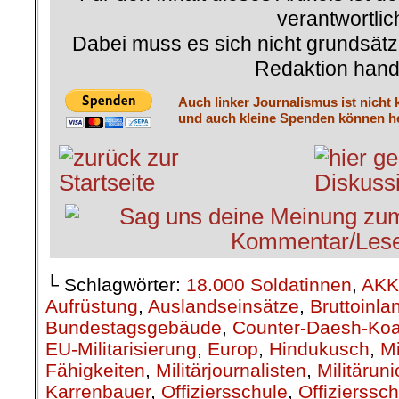
verantwortlic
Dabei muss es sich nicht grundsätz
Redaktion hand
Auch linker Journalismus ist nicht 
und auch kleine Spenden können he
└ Schlagwörter:
18.000 Soldatinnen
,
AKK
Aufrüstung
,
Auslandseinsätze
,
Bruttoinla
Bundestagsgebäude
,
Counter-Daesh-Koal
EU-Militarisierung
,
Europ
,
Hindukusch
,
Mi
Fähigkeiten
,
Militärjournalisten
,
Militärun
Karrenbauer
,
Offiziersschule
,
Offizierssch