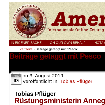
Internationale Onlinezeitung für Frieden
IN EIGENER SACHE
–
ON OUR OWN BEHALF –
NOTA
Startseite
›
Beiträge getaggt mit "Pesco"
Beiträge getaggt mit Pesco
2 Ergebnisse.
on
3. August 2019
Aug.
03
Veröffentlicht In:
Tobias Pflüger
Tobias Pflüger
Rüstungsministerin Anne