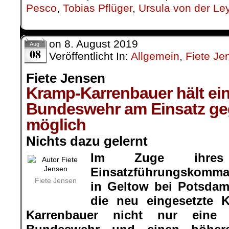
Pesco
,
Tobias Pflüger
,
Ursula von der Le
on
8. August 2019
Aug.
08
Veröffentlicht In:
Allgemein
,
Fiete Je
Fiete Jensen
Kramp-Karrenbauer hält ein
Bundeswehr am Einsatz geg
möglich
Nichts dazu gelernt
Im Zuge ihres
Einsatzführungskomm
Fiete Jensen
in Geltow bei Potsdam
die neu eingesetzte K
Karrenbauer nicht nur eine 