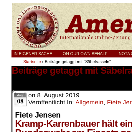
Internationale Onlinezeitung für Frieden
IN EIGENER SACHE
–
ON OUR OWN BEHALF –
NOTA
Startseite
›
Beiträge getaggt mit "Säbelrasseln"
Beiträge getaggt mit Säbelr
1 Ergebnis.
on
8. August 2019
Aug.
08
Veröffentlicht In:
Allgemein
,
Fiete Je
Fiete Jensen
Kramp-Karrenbauer hält ein