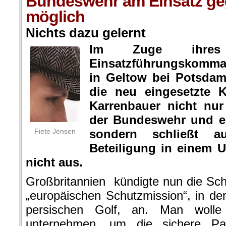
Bundeswehr am Einsatz geg
möglich
Nichts dazu gelernt
Im Zuge ihres
Einsatzführungskomm
in Geltow bei Potsdam
die neu eingesetzte K
Karrenbauer nicht nur
der Bundeswehr und e
Fiete Jensen
sondern schließt au
Beteiligung in einem 
nicht aus.
Großbritannien kündigte nun die Sc
„europäischen Schutzmission“, in d
persischen Golf, an. Man wolle
unternehmen, um die sichere Pa