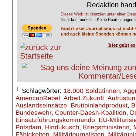
Redaktion hand
Dieses Werk ist lizenziert unter einer C
Nicht kommerziell – Keine Bearbeitungen 
Auch linker Journalismus ist nicht 
und auch kleine Spenden können he
└ Schlagwörter:
18.000 Soldatinnen
,
Agg
AmericanRebel
,
Arbeit Zukunft
,
Aufrüstun
Auslandseinsätze
,
Bruttoinlandprodukt
,
B
Bundeswehr
,
Counter-Daesh-Koalition
,
D
Einsatzführungskommando
,
EU-Militarisi
Potsdam
,
Hindukusch
,
Kriegsministerin
,
Fähigkeiten
,
Militärjournalisten
,
Militärun