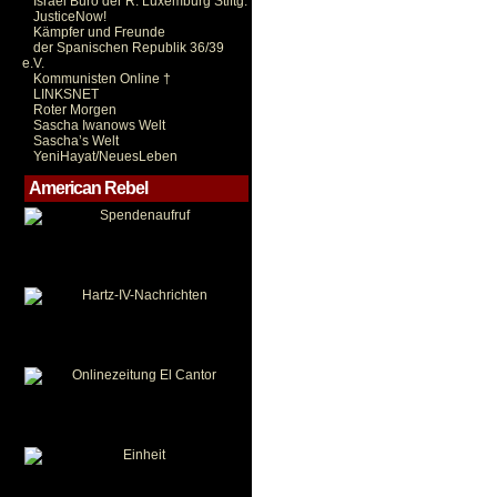
Israel Büro der R. Luxemburg Stiftg.
JusticeNow!
Kämpfer und Freunde
der Spanischen Republik 36/39
e.V.
Kommunisten Online †
LINKSNET
Roter Morgen
Sascha Iwanows Welt
Sascha’s Welt
YeniHayat/NeuesLeben
American Rebel