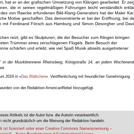
t, hat er an der grafischen Umsetzung von Klängen gearbeitet. Er zei
uren, die in seinen regelmäßigen Führungen leicht verständlich erklä
e des von Raecke erfundenen Bild-Klang-Generators hat der Maler Kar
che Motive geschaffen. Das demonstrierte er bei der Eröffnung, bei d
 mit Ferdinand Försch aus Hamburg und Simon Desorgher und Davi
chen reizt, gibt es Skulpturen, die der Besucher zum Klingen bringen
dneten Trümmer eines zerschlagenen Flügels. Beim Besuch der
nne schärfen und erlebt, wie viel Spaß Musik abseits ausgetretener
s“ in der Musikbrennerei Rheinsberg, Königstraße 14, an jedem Wochenen
net.
uni 2019 in »
Das Blättchen
«. Veröffenlichung mit freundlicher Genehmigung
n wurden von der Redaktion AmericanRebel hinzugefügt.
ieses Artikels ist der Autor bzw. die Autorin verantwortlich.
 nicht grundsätzlich um die Meinung der Redaktion handeln.
k ist lizenziert unter einer Creative Commons Namensnennung –
rziell – Keine Bearbeitungen 4.0 International Lizenz.