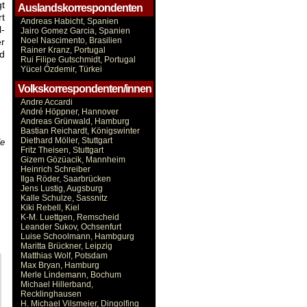
gt
Auslandskorrespondenten
rt
Andreas Habicht, Spanien
l-
Jairo Gomez Garcia, Spanien
Noel Nascimento, Brasilien
er
Rainer Kranz, Portugal
d
Rui Filipe Gutschmidt, Portugal
Yücel Özdemir, Türkei
Volkskorrespondenten/innen
Andre Accardi
André Höppner, Hannover
Andreas Grünwald, Hamburg
Bastian Reichardt, Königswinter
Diethard Möller, Stuttgart
de
Fritz Theisen, Stuttgart
Gizem Gözüacik, Mannheim
Heinrich Schreiber
Ilga Röder, Saarbrücken
Jens Lustig, Augsburg
Kalle Schulze, Sassnitz
Kiki Rebell, Kiel
K-M. Luettgen, Remscheid
Leander Sukov, Ochsenfurt
Luise Schoolmann, Hambgurg
Maritta Brückner, Leipzig
Matthias Wolf, Potsdam
Max Bryan, Hamburg
Merle Lindemann, Bochum
Michael Hillerband,
Recklinghausen
H. Michael Vilsmeier, Dingolfing