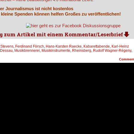
er Journalismus ist nicht kostenlos
 kleine Spenden können helfen Großes zu veröffentlichen!
 Stevens
,
Ferdinand Försch
,
Hans-Karsten Raecke
,
Kabarettabende
,
Karl-Heinz
l Dessau
,
Musikbrennerei
,
Musikinstrumente
,
Rheinsberg
,
Rudolf Wagner-Régeny
,
Commen