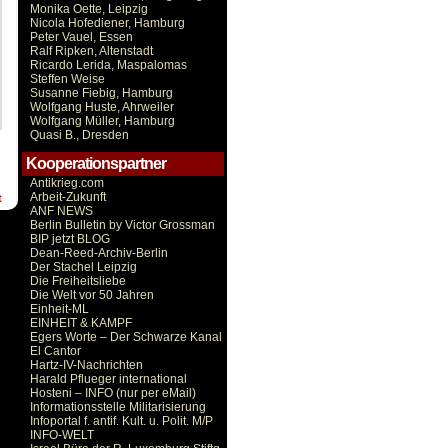
Monika Oette, Leipzig
Nicola Hofediener, Hamburg
Peter Vauel, Essen
Ralf Ripken, Altenstadt
Ricardo Lerida, Maspalomas
Steffen Weise
Susanne Fiebig, Hamburg
Wolfgang Huste, Ahrweiler
Wolfgang Müller, Hamburg
Quasi B., Dresden
Kooperationspartner
Antikrieg.com
Arbeit-Zukunft
t
ANF NEWS
Berlin Bulletin by Victor Grossman
BIP jetzt BLOG
Dean-Reed-Archiv-Berlin
Der Stachel Leipzig
Die Freiheitsliebe
Die Welt vor 50 Jahren
Einheit-ML
EINHEIT & KAMPF
Egers Worte – Der Schwarze Kanal
El Cantor
Hartz-IV-Nachrichten
Harald Pflueger international
Hosteni – INFO (nur per eMail)
Informationsstelle Militarisierung
Infoportal f. antif. Kult. u. Polit. M/P
INFO-WELT