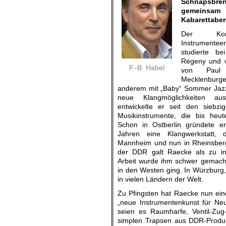
Schnapsbr
gemeinsam m
Kabarettaben
Der Kom
Instrumente
studierte b
Régeny und w
F.-B. Habel
von Paul
Mecklenburg
anderem mit „Baby“ Sommer Jazz
neue Klangmöglichkeiten aus
entwickelte er seit den siebzi
Musikinstrumente, die bis heute
Schon in Ostberlin gründete er
Jahren eine Klangwerkstatt, 
Mannheim und nun in Rheinsberg 
der DDR galt Raecke als zu indi
Arbeit wurde ihm schwer gemach
in den Westen ging. In Würzburg
in vielen Ländern der Welt.
Zu Pfingsten hat Raecke nun eine 
„neue Instrumentenkunst für Ne
seien es Raumharfe, Ventil-Zug
simplen Trapsen aus DDR-Produkt