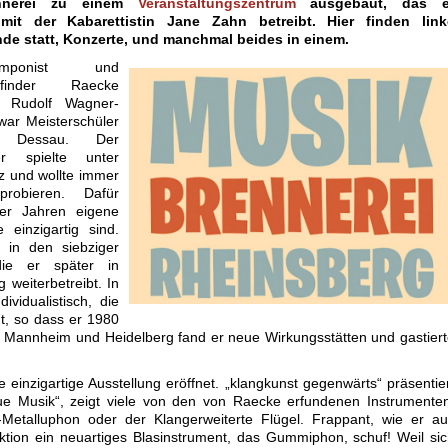
ennerei zu einem
Veranstaltungszentrum
ausgebaut, das e
it der Kabarettistin Jane Zahn betreibt. Hier finden link
de statt, Konzerte, und manchmal beides in einem.
ponist und
erfinder Raecke
ei Rudolf Wagner-
ar Meisterschüler
 Dessau. Der
er spielte unter
 und wollte immer
probieren. Dafür
ger Jahren eigene
 einzigartig sind.
 in den siebziger
die er später in
weiterbetreibt. In
vidualistisch, die
t, so dass er 1980
, Mannheim und Heidelberg fand er neue Wirkungsstätten und gastier
einzigartige Ausstellung eröffnet. „klangkunst gegenwärts“ präsentie
ue Musik“, zeigt viele von den von Raecke erfundenen Instrumente
-Metalluphon oder der Klangerweiterte Flügel. Frappant, wie er a
ion ein neuartiges Blasinstrument, das Gummiphon, schuf! Weil si