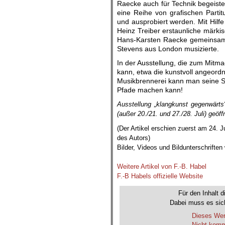
Raecke auch für Technik begeister
eine Reihe von grafischen Partit
und ausprobiert werden. Mit Hilf
Heinz Treiber erstaunliche märkis
Hans-Karsten Raecke gemeinsam
Stevens aus London musizierte.
In der Ausstellung, die zum Mitma
kann, etwa die kunstvoll angeor
Musikbrennerei kann man seine Si
Pfade machen kann!
Ausstellung „klangkunst gegenwärt
(außer 20./21. und 27./28. Juli) geöff
(Der Artikel erschien zuerst am 24. J
des Autors)
Bilder, Videos und Bildunterschrifte
.
Weitere Artikel von F.-B. Habel
F.-B Habels offizielle Website
Für den Inhalt d
Dabei muss es sich
Dieses Wer
Nicht komme