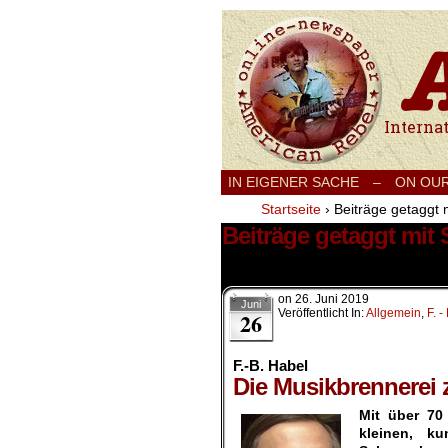
International
IN EIGENER SACHE
–
ON OU
Startseite
›
Beiträge getaggt 
Beiträge getaggt mit
1 Ergebnis.
on
26. Juni 2019
Juni
Veröffentlicht In:
Allgemein
,
F. -
26
F.-B. Habel
Die Musikbrennerei 
Mit über 70
kleinen, k