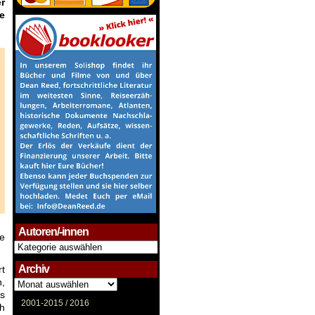
r
e
Autoren/-innen
te
Autoren/-
innen
Archiv
rt
n,
Archiv
us
2001-2015 /
2016
ch