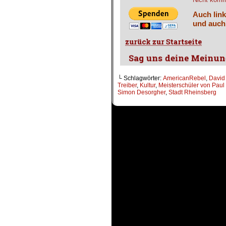
Auch link
und auch
└ Schlagwörter:
AmericanRebel
,
David
Treiber
,
Kultur
,
Meisterschüler von Pau
Simon Desorgher
,
Stadt Rheinsberg