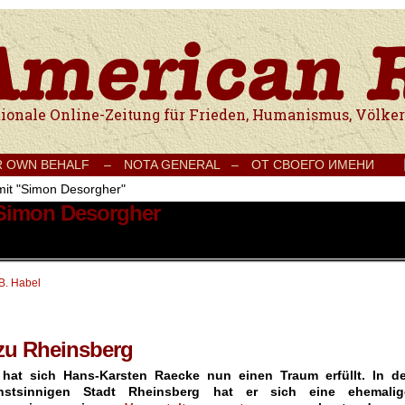
e Onlinezeitung für Frieden, Humanismus, Völkerverständigung und Kul
R OWN BEHALF –
NOTA GENERAL –
ОТ СВОЕГО ИМЕНИ
mit "Simon Desorgher"
 Simon Desorgher
 B. Habel
zu Rheinsberg
 hat sich Hans-Karsten Raecke nun einen Traum erfüllt. In de
unstsinnigen Stadt Rheinsberg hat er sich eine ehemalig