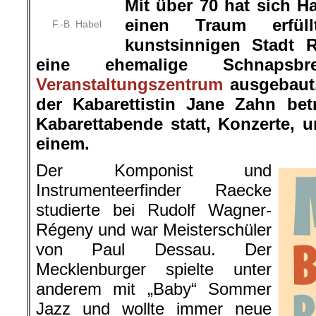
Mit über 70 hat sich 
einen Traum erfül
F.-B. Habel
kunstsinnigen Stadt 
eine ehemalige Schnapsb
Veranstaltungszentrum
ausgebaut,
der Kabarettistin Jane Zahn betr
Kabarettabende statt, Konzerte,
einem.
Der Komponist und
Instrumenteerfinder Raecke
studierte bei Rudolf Wagner-
Régeny und war Meisterschüler
von Paul Dessau. Der
Mecklenburger spielte unter
anderem mit „Baby“ Sommer
Jazz und wollte immer neue