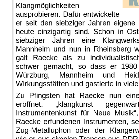
Klangmöglichkeiten
ausprobieren. Dafür entwickelte
er seit den siebziger Jahren eigene 
heute einzigartig sind. Schon in Ost
siebziger Jahren eine Klangwerk
Mannheim und nun in Rheinsberg we
galt Raecke als zu individualistis
schwer gemacht, so dass er 1980
Würzburg, Mannheim und Heid
Wirkungsstätten und gastierte in viel
Zu Pfingsten hat Raecke nun eine 
eröffnet. „klangkunst gegenwär
Instrumentenkunst für Neue Musik“,
Raecke erfundenen Instrumenten, se
Zug-Metalluphon oder der Klangerwe
wie er aus simplen Trapsen aus DDR-