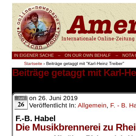
Internationale Onlinezeitung für Frieden
IN EIGENER SACHE
–
ON OUR OWN BEHALF –
NOTA
Startseite
›
Beiträge getaggt mit "Karl-Heinz Treiber"
Beiträge getaggt mit Karl-He
1 Ergebnis.
on
26. Juni 2019
Juni
26
Veröffentlicht In:
Allgemein
,
F. - B. H
F.-B. Habel
Die Musikbrennerei zu Rhe