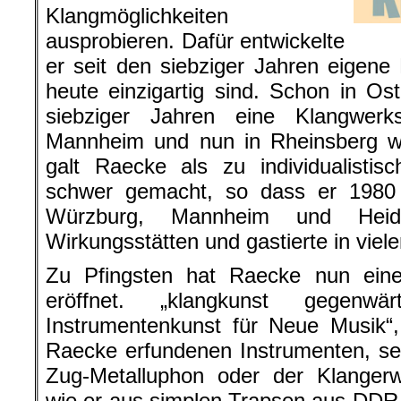
Klangmöglichkeiten
ausprobieren. Dafür entwickelte
er seit den siebziger Jahren eigene 
heute einzigartig sind. Schon in Ost
siebziger Jahren eine Klangwerk
Mannheim und nun in Rheinsberg we
galt Raecke als zu individualistis
schwer gemacht, so dass er 1980
Würzburg, Mannheim und Heid
Wirkungsstätten und gastierte in viel
Zu Pfingsten hat Raecke nun eine 
eröffnet. „klangkunst gegenwär
Instrumentenkunst für Neue Musik“,
Raecke erfundenen Instrumenten, se
Zug-Metalluphon oder der Klangerwe
wie er aus simplen Trapsen aus DDR-