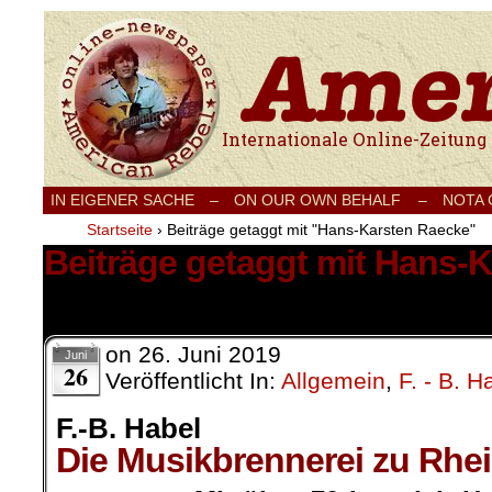
Internationale Onlinezeitung für Frieden
IN EIGENER SACHE
–
ON OUR OWN BEHALF –
NOTA
Startseite
›
Beiträge getaggt mit "Hans-Karsten Raecke"
Beiträge getaggt mit Hans-
1 Ergebnis.
on
26. Juni 2019
Juni
26
Veröffentlicht In:
Allgemein
,
F. - B. H
F.-B. Habel
Die Musikbrennerei zu Rhe