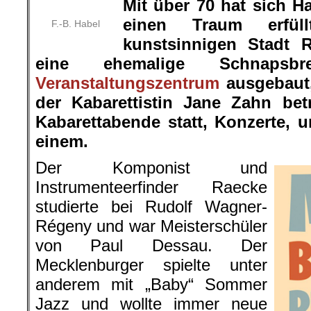
Mit über 70 hat sich 
einen Traum erfül
F.-B. Habel
kunstsinnigen Stadt 
eine ehemalige Schnapsb
Veranstaltungszentrum
ausgebaut,
der Kabarettistin Jane Zahn betr
Kabarettabende statt, Konzerte,
einem.
Der Komponist und
Instrumenteerfinder Raecke
studierte bei Rudolf Wagner-
Régeny und war Meisterschüler
von Paul Dessau. Der
Mecklenburger spielte unter
anderem mit „Baby“ Sommer
Jazz und wollte immer neue