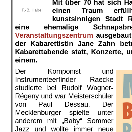
Mit über 70 hat sich 
einen Traum erfül
F.-B. Habel
kunstsinnigen Stadt 
eine ehemalige Schnapsb
Veranstaltungszentrum
ausgebaut,
der Kabarettistin Jane Zahn betr
Kabarettabende statt, Konzerte,
einem.
Der Komponist und
Instrumenteerfinder Raecke
studierte bei Rudolf Wagner-
Régeny und war Meisterschüler
von Paul Dessau. Der
Mecklenburger spielte unter
anderem mit „Baby“ Sommer
Jazz und wollte immer neue