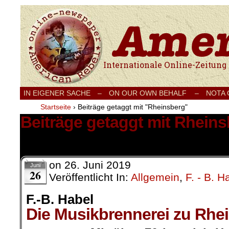
Internationale Onlinezeitung für Frieden
IN EIGENER SACHE
–
ON OUR OWN BEHALF –
NOTA
Startseite
›
Beiträge getaggt mit "Rheinsberg"
Beiträge getaggt mit Rhein
1 Ergebnis.
on
26. Juni 2019
Juni
26
Veröffentlicht In:
Allgemein
,
F. - B. H
F.-B. Habel
Die Musikbrennerei zu Rhe