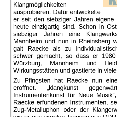
Klangmöglichkeiten
ausprobieren. Dafür entwickelte
er seit den siebziger Jahren eigene 
heute einzigartig sind. Schon in Ost
siebziger Jahren eine Klangwerk
Mannheim und nun in Rheinsberg we
galt Raecke als zu individualistis
schwer gemacht, so dass er 1980
Würzburg, Mannheim und Heid
Wirkungsstätten und gastierte in viel
Zu Pfingsten hat Raecke nun eine 
eröffnet. „klangkunst gegenwär
Instrumentenkunst für Neue Musik“,
Raecke erfundenen Instrumenten, se
Zug-Metalluphon oder der Klangerwe
wie er aus simplen Trapsen aus DDR-