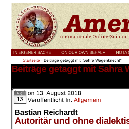
Internationale Onlinezeitung für Frieden
IN EIGENER SACHE
–
ON OUR OWN BEHALF –
NOTA
Startseite
›
Beiträge getaggt mit "Sahra Wagenknecht"
Beiträge getaggt mit Sahra
3 Ergebnisse.
on
13. August 2018
Aug.
13
Veröffentlicht In:
Allgemein
Bastian Reichardt
Autoritär und ohne dialekt