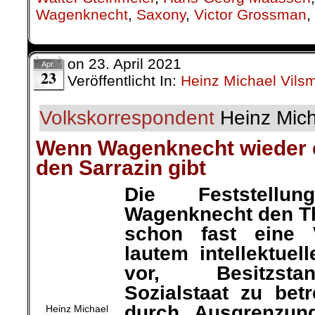
Wagenknecht
,
Saxony
,
Victor Grossman
,
on
23. April 2021
Apr.
23
Veröffentlicht In:
Heinz Michael Vilsm
Volkskorrespondent
Heinz Mich
Wenn Wagenknecht wieder 
den Sarrazin gibt
Die Feststell
Wagenknecht den
T
Heinz Michael
Vilsmeier
schon fast eine V
lautem intellektuel
vor, Besitzstandswahrung
betreiben. Stimmenfang du
Interesse der Arbeiterklasse