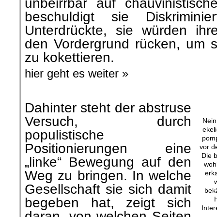
beschuldigt sie Diskriminie
Unterdrückte, sie würden ihr
den Vordergrund rücken, um so
zu kokettieren.
hier geht es weiter »
Dahinter steht der abstruse
Versuch, durch
Nein
ekel
populistische
pomp
Positionierungen eine
vor d
Die 
„linke“ Bewegung auf den
wohl
Weg zu bringen. In welche
erk
Gesellschaft sie sich damit
bek
begeben hat, zeigt sich
H
Inte
daran, von welchen Seiten
sie Zustimmung erfährt: