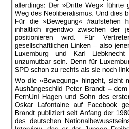
allerdings: Der »Dritte Weg« führte
Weg des Neoliberalismus. Und dies b
Für die »Bewegung« #aufstehen he
inhaltlich irgendwo zwischen der
positionieren wird. Für Vertret
gesellschaftlichen Linken – also jene
Luxemburg und Karl Liebknecht
unzumutbar sein. Denn für Luxembur
SPD schon zu rechts als sie noch link
Wo die »Bewegung« hingeht, sieht 
Aushängeschild Peter Brandt – dem P
FernUni Hagen und Sohn des erste
Oskar Lafontaine auf Facebook ge
Brandt publiziert seit Anfang der 19
des deutschen Nationalbewusstsein
Interview, das er der Jungen Freih