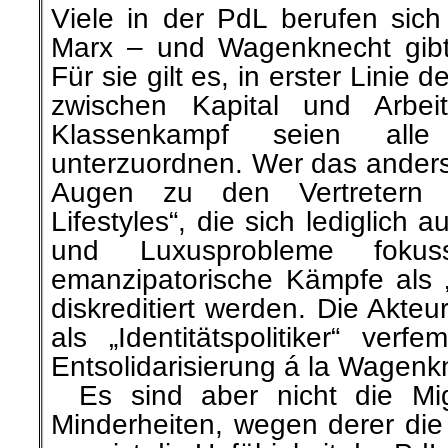
Marx – und Wagenknecht gibt
Für sie gilt es, in erster Linie
zwischen Kapital und Arbei
Klassenkampf seien all
unterzuordnen. Wer das anders 
Augen zu den Vertretern ei
Lifestyles“, die sich lediglich
und Luxusprobleme fokus
emanzipatorische Kämpfe als „li
diskreditiert werden. Die Akte
als „Identitätspolitiker“ verf
Entsolidarisierung á la Wagenk
…
Es sind aber nicht die Mi
Minderheiten, wegen derer di
– es ist die Unfähigkeit der PdL 