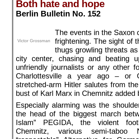
Both hate and hope
Berlin Bulletin No. 152
.
The events in the Saxon c
frightening. The sight of 
Victor Grossman
thugs growling threats a
city center, chasing and beating u
unfriendly journalists or any other 
Charlottesville a year ago – or
stretched-arm Hitler salutes from th
bust of Karl Marx in Chemnitz added bi
Especially alarming was the shoulder
the head of the biggest march betw
Islam” PEGIDA, the violent foo
Chemnitz, various semi-taboo