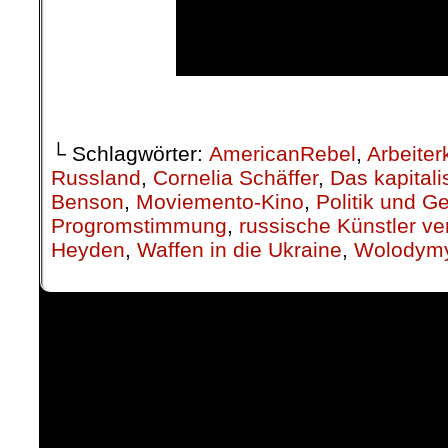
.
└ Schlagwörter:
AmericanRebel
,
Arbeiter
Russland
,
Cornelia Schäffer
,
Das kapital
Benson
,
Moviemento-Kino
,
Politik und Ge
Progromstimmung
,
russische Künstler ver
Heyden
,
Waffen in die Ukraine
,
Wolodymy