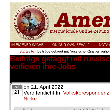
Internationale Onlinezeitung für Frieden
IN EIGENER SACHE
–
ON OUR OWN BEHALF –
NOTA
Startseite
›
Beiträge getaggt mit "russische Künstler verlie
Beiträge getaggt mit russis
verlieren ihre Jobs
1 Ergebnis.
on
21. April 2022
Apr.
21
Veröffentlicht In:
Volkskorespondenz
Nicke