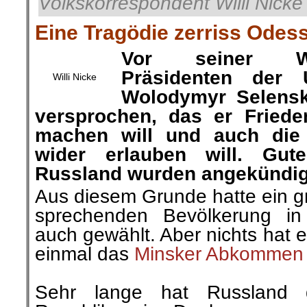
Volkskorrespondent Willi Nicke 
Eine Tragödie zerriss Odes
Vor seiner 
Präsidenten der 
Willi Nicke
Wolodymyr Selensk
versprochen, das er Fried
machen will und auch die
wider erlauben will. Gut
Russland wurden angekündig
Aus diesem Grunde hatte ein gr
sprechenden Bevölkerung i
auch
gewählt
. Aber nichts hat 
einmal das
Minsker Abkommen
.
Sehr lange hat Russland 