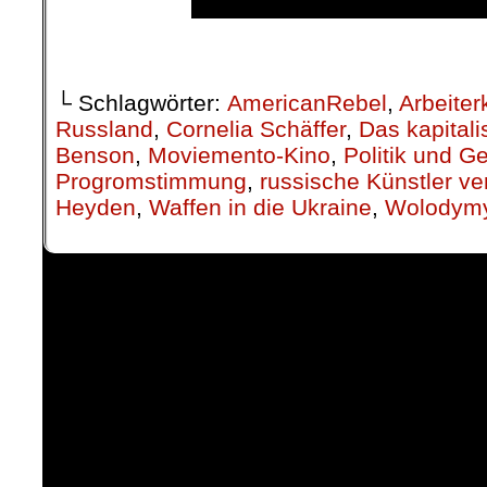
.
└ Schlagwörter:
AmericanRebel
,
Arbeiter
Russland
,
Cornelia Schäffer
,
Das kapital
Benson
,
Moviemento-Kino
,
Politik und Ge
Progromstimmung
,
russische Künstler ver
Heyden
,
Waffen in die Ukraine
,
Wolodymy