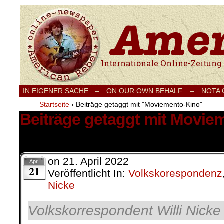
Internationale Onlinezeitung für Frieden
IN EIGENER SACHE
–
ON OUR OWN BEHALF –
NOTA
Startseite
›
Beiträge getaggt mit "Moviemento-Kino"
Beiträge getaggt mit Movie
1 Ergebnis.
on
21. April 2022
Apr.
21
Veröffentlicht In:
Volkskorespondenz
Nicke
Volkskorrespondent Willi Nicke 