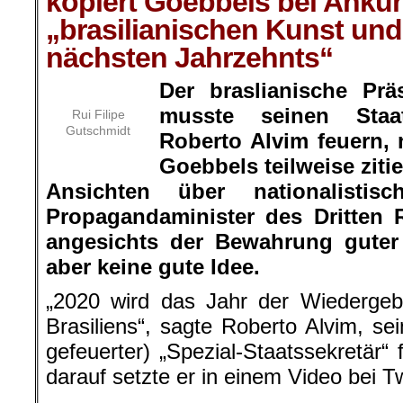
kopiert Goebbels bei Ankü
„brasilianischen Kunst und
nächsten Jahrzehnts“
Der braslianische Prä
musste seinen Staat
Rui Filipe
Gutschmidt
Roberto Alvim feuern,
Goebbels teilweise ziti
Ansichten über nationalistis
Propagandaminister des Dritten 
angesichts der Bewahrung guter
aber keine gute Idee.
„2020 wird das Jahr der Wiedergeb
Brasiliens“, sagte Roberto Alvim, se
gefeuerter) „Spezial-Staatssekretär“ 
darauf setzte er in einem Video bei Tw