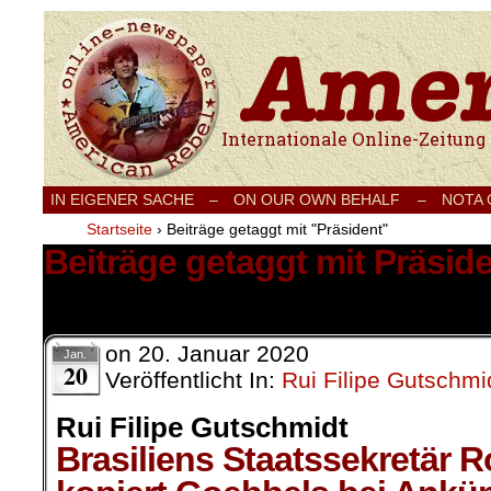
Internationale Onlinezeitung für Frieden
IN EIGENER SACHE
–
ON OUR OWN BEHALF –
NOTA
Startseite
›
Beiträge getaggt mit "Präsident"
Beiträge getaggt mit Präsid
2 Ergebnisse.
on
20. Januar 2020
Jan.
20
Veröffentlicht In:
Rui Filipe Gutschmi
Rui Filipe Gutschmidt
Brasiliens Staatssekretär 