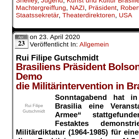
Shelley
,
Jugend
,
Kunst und Kultur Brasili
Machtergreiffung
,
NAZI
,
Präsident
,
Rober
Staatssekretär
,
Theaterdirektoren
,
USA
on
23. April 2020
Apr.
23
Veröffentlicht In:
Allgemein
Rui Filipe Gutschmidt
Brasiliens Präsident Bolson
Demo
die Militärintervention in Br
Sonntagabend hat in 
Brasilia eine Veran
Rui Filipe
Gutschmidt
Armee“ stattgefu
Festaktes demonstr
Militärdiktatur (1964-1985) für ein