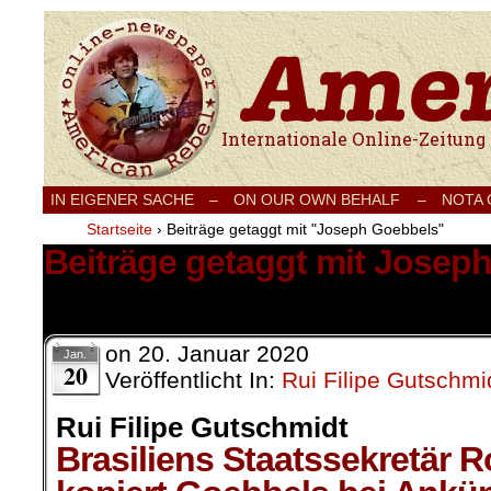
Internationale Onlinezeitung für Frieden
IN EIGENER SACHE
–
ON OUR OWN BEHALF –
NOTA
Startseite
›
Beiträge getaggt mit "Joseph Goebbels"
Beiträge getaggt mit Josep
1 Ergebnis.
on
20. Januar 2020
Jan.
20
Veröffentlicht In:
Rui Filipe Gutschmi
Rui Filipe Gutschmidt
Brasiliens Staatssekretär 