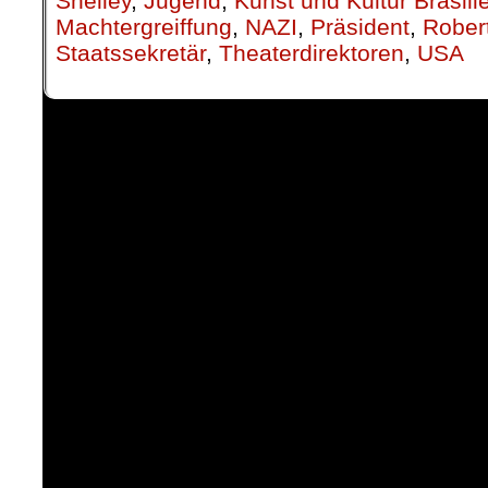
Shelley
,
Jugend
,
Kunst und Kultur Brasili
Machtergreiffung
,
NAZI
,
Präsident
,
Rober
Staatssekretär
,
Theaterdirektoren
,
USA