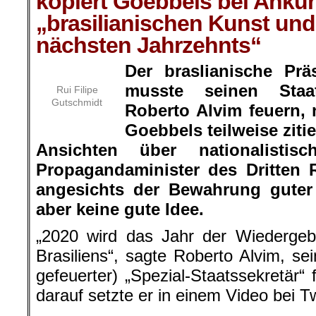
kopiert Goebbels bei Ankü
„brasilianischen Kunst und
nächsten Jahrzehnts“
Der braslianische Prä
musste seinen Staat
Rui Filipe
Gutschmidt
Roberto Alvim feuern,
Goebbels teilweise ziti
Ansichten über nationalistis
Propagandaminister des Dritten 
angesichts der Bewahrung guter
aber keine gute Idee.
„2020 wird das Jahr der Wiedergeb
Brasiliens“, sagte Roberto Alvim, se
gefeuerter) „Spezial-Staatssekretär“ 
darauf setzte er in einem Video bei Tw